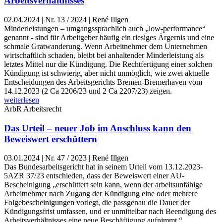
Arbeitsverhältnisses
02.04.2024
|
Nr. 13 / 2024 | René Illgen
Minderleistungen – umgangssprachlich auch „low-performance“
genannt - sind für Arbeitgeber häufig ein riesiges Ärgernis und eine
schmale Gratwanderung. Wenn Arbeitnehmer dem Unternehmen
wirtschaftlich schaden, bleibt bei anhaltender Minderleistung als
letztes Mittel nur die Kündigung. Die Rechtfertigung einer solchen
Kündigung ist schwierig, aber nicht unmöglich, wie zwei aktuelle
Entscheidungen des Arbeitsgerichts Bremen-Bremerhaven vom
14.12.2023 (2 Ca 2206/23 und 2 Ca 2207/23) zeigen.
weiterlesen
ArbR
Arbeitsrecht
Das Urteil – neuer Job im Anschluss kann den
Beweiswert erschüttern
03.01.2024
|
Nr. 47 / 2023 | René Illgen
Das Bundesarbeitsgericht hat in seinem Urteil vom 13.12.2023-
5AZR 37/23 entschieden, dass der Beweiswert einer AU-
Bescheinigung „erschüttert sein kann, wenn der arbeitsunfähige
Arbeitnehmer nach Zugang der Kündigung eine oder mehrere
Folgebescheinigungen vorlegt, die passgenau die Dauer der
Kündigungsfrist umfassen, und er unmittelbar nach Beendigung des
Arbeitsverhältnisses eine neue Beschäftigung aufnimmt.“