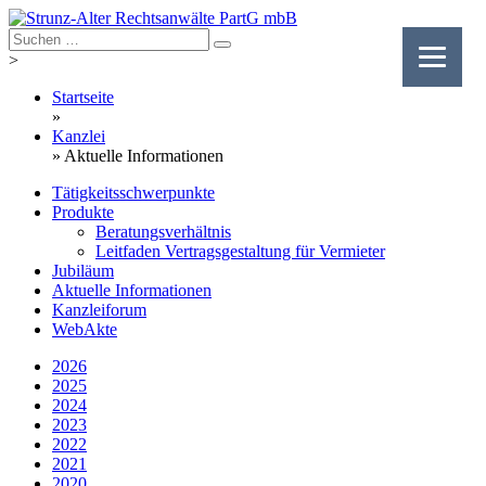
Skip
to
content
>
Startseite
»
Kanzlei
»
Aktuelle Informationen
Tätigkeitsschwerpunkte
Produkte
Beratungsverhältnis
Leitfaden Vertragsgestaltung für Vermieter
Jubiläum
Aktuelle Informationen
Kanzleiforum
WebAkte
2026
2025
2024
2023
2022
2021
2020