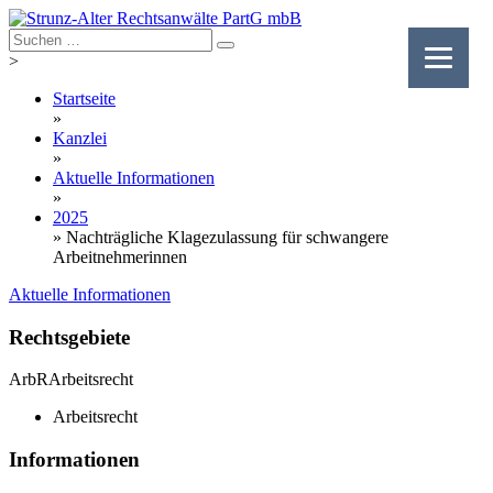
Skip
to
content
>
Startseite
»
Kanzlei
»
Aktuelle Informationen
»
2025
»
Nachträgliche Klagezulassung für schwangere
Arbeitnehmerinnen
Aktuelle Informationen
Rechtsgebiete
ArbR
Arbeitsrecht
Arbeitsrecht
Informationen