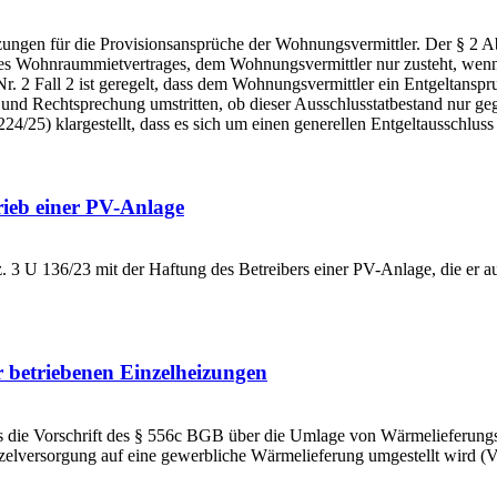
ngen für die Provisionsansprüche der Wohnungsvermittler. Der § 2 Abs
s Wohnraummietvertrages, dem Wohnungsvermittler nur zusteht, wenn a
r. 2 Fall 2 ist geregelt, dass dem Wohnungsvermittler ein Entgeltanspr
tur und Rechtsprechung umstritten, ob dieser Ausschlusstatbestand nu
/25) klargestellt, dass es sich um einen generellen Entgeltausschluss h
ieb einer PV-Anlage
 U 136/23 mit der Haftung des Betreibers einer PV-Anlage, die er auf 
 betriebenen Einzelheizungen
die Vorschrift des § 556c BGB über die Umlage von Wärmelieferungskos
nzelversorgung auf eine gewerbliche Wärmelieferung umgestellt wird (V