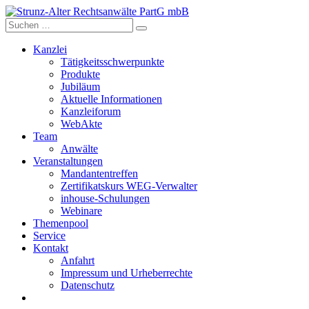
Skip
to
content
Kanzlei
Tätigkeitsschwerpunkte
Produkte
Jubiläum
Aktuelle Informationen
Kanzleiforum
WebAkte
Team
Anwälte
Veranstaltungen
Mandantentreffen
Zertifikatskurs WEG-Verwalter
inhouse-Schulungen
Webinare
Themenpool
Service
Kontakt
Anfahrt
Impressum und Urheberrechte
Datenschutz