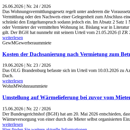
26.06.2026
|
Nr. 24 / 2026
Das Wohnungsvermittlungsgesetz regelt unter anderem die Voraussetzu
Vermittlung oder den Nachweis einer Gelegenheit zum Abschluss eine
schränkt den Entgeltanspruch sodann jedoch ein. Im Absatz 2 Satz 1 N
oder Vermieter der vermittelten Wohnung ist. Bislang war in Litera
gilt. Der BGH hat nunmehr mit seinem Urteil vom 21.05.2026 (I ZR 224
weiterlesen
GewM
Gewerberaummiete
Kosten der Dachsanierung nach Vermietung zum Betr
19.06.2026
|
Nr. 23 / 2026
Das OLG Brandenburg befasste sich im Urteil vom 10.03.2026 zu Az. 3
Dach.
weiterlesen
WohnM
Wohnraummiete
Umstellung auf Wärmelieferung bei zuvor vom Mieter
15.06.2026
|
Nr. 22 / 2026
Der Bundesgerichtshof (BGH) hat am 20. Mai 2026 entschieden, dass 
Wärmeversorgung von einer durch die Mieter selbst organisierten Ei
weiterlesen
Hier finden Sie weitere aktuelle Informationen.