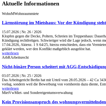
Aktuelle Informationen
WohnM
Wohnraummiete
Lärmstörung im Mietshaus: Vor der Kündigung steht
15.07.2026
|
Nr. 26 / 2026
Klopfen gegen die Decke, Poltern, Schreien im Treppenhaus: Dauerha
Kündigung rechtfertigen. Schwieriger wird die Lage jedoch, wenn meh
17.04.2026, Aktenz. 1 S 64/25, hierzu entschieden, dass ein Vermiete
geklärt werden, wer den Konflikt maßgeblich ausgelöst hat.
weiterlesen
ArbR
Arbeitsrecht
Nicht-binäre Person scheitert mit AGG-Entschädigun
03.07.2026
|
Nr. 25 / 2026
Das Arbeitsgericht Berlin hat mit Urteil vom 28.05.2026 – 42 Ca 3
vorlag, sondern weil die Bewerbung von vornherein dazu diente, Ent
weiterlesen
MietVw
Miet- und Sondereigentumsverwaltung
Kein Provisionsanspruch des wohnungsvermittelnden 