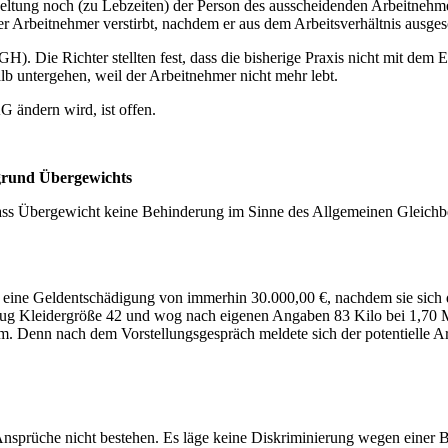
bgeltung noch (zu Lebzeiten) der Person des ausscheidenden Arbeitn
r Arbeitnehmer verstirbt, nachdem er aus dem Arbeitsverhältnis ausgesc
). Die Richter stellten fest, dass die bisherige Praxis nicht mit dem
lb untergehen, weil der Arbeitnehmer nicht mehr lebt.
 ändern wird, ist offen.
grund Übergewichts
dass Übergewicht keine Behinderung im Sinne des Allgemeinen Gleichbe
 eine Geldentschädigung von immerhin 30.000,00 €, nachdem sie sich do
ug Kleidergröße 42 und wog nach eigenen Angaben 83 Kilo bei 1,70 M
. Denn nach dem Vorstellungsgespräch meldete sich der potentielle Arb
Ansprüche nicht bestehen. Es läge keine Diskriminierung wegen einer 