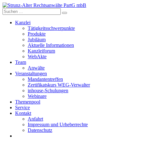
Skip
to
content
Kanzlei
Tätigkeitsschwerpunkte
Produkte
Jubiläum
Aktuelle Informationen
Kanzleiforum
WebAkte
Team
Anwälte
Veranstaltungen
Mandantentreffen
Zertifikatskurs WEG-Verwalter
inhouse-Schulungen
Webinare
Themenpool
Service
Kontakt
Anfahrt
Impressum und Urheberrechte
Datenschutz