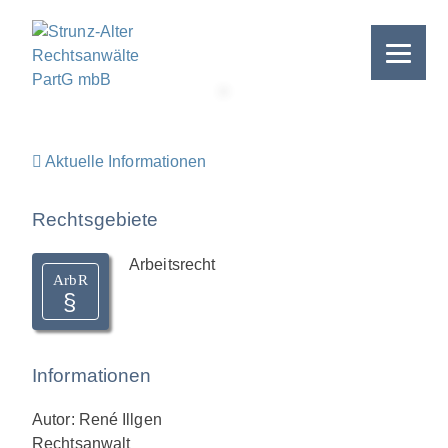
Skip
to
content
>
Aktuelle Informationen
Rechtsgebiete
Arbeitsrecht
ArbR
Informationen
Autor: René Illgen
Rechtsanwalt