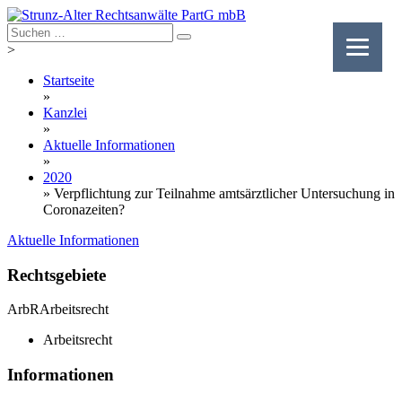
Skip
to
content
>
Startseite
»
Kanzlei
»
Aktuelle Informationen
»
2020
»
Verpflichtung zur Teilnahme amtsärztlicher Untersuchung in
Coronazeiten?
Aktuelle Informationen
Rechtsgebiete
ArbR
Arbeitsrecht
Arbeitsrecht
Informationen