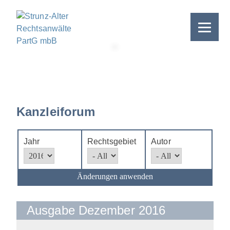
Skip
to
content
>
Kanzleiforum
Jahr
Rechtsgebiet
Autor
Änderungen anwenden
Ausgabe Dezember 2016