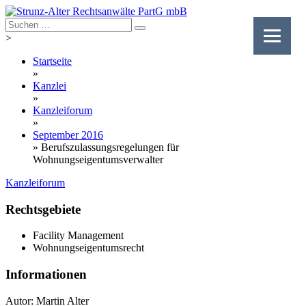
Skip
to
content
>
Startseite
»
Kanzlei
»
Kanzleiforum
»
September 2016
»
Berufszulassungsregelungen für
Wohnungseigentumsverwalter
Kanzleiforum
Rechtsgebiete
Facility Management
Wohnungseigentumsrecht
Informationen
Autor: Martin Alter