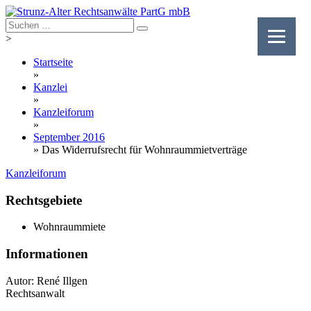
Skip
to
content
>
Startseite
»
Kanzlei
»
Kanzleiforum
»
September 2016
»
Das Widerrufsrecht für Wohnraummietverträge
Kanzleiforum
Rechtsgebiete
Wohnraummiete
Informationen
Autor: René Illgen
Rechtsanwalt