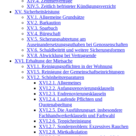
XIV.4. Zeitmietverträge
XIV.5. Zeitlich befristeter Kündigungsverzicht
XV. Sicherheitsleistung
XV.1. Allgemeine Grundsätze
XV.2. Barkaution
XV.3. Sparbuch
XV.4. Bürgschaft
XV.5. Sicherungsabtretung am
Auseinandersetzungsguthaben bei Genossenschaften
XV.6. Schuldbeitritt und weitere Sicherungsformen
XV.8. Abwicklung bei Vertragsende
XVI. Erhaltung der Mietsache
XVI.1. Reinigungspflichten in der Wohnung
XVI.5. Reinigung der Gemeinschaftseinrichtungen
XVI.2. Schönheitsreparaturen
XVI.2.1. Allgemeines
XVI.2.2. Anfangsrenovierungsklauseln
XVI.2.3. Endrenovierungsklauseln
XVI.2.4. Laufende Pflichten und
Quotenabgeltung
XVI.2.5. Die Ausführungsart, insbesondere
Fachhandwerkerklauseln und Farbwahl
XVI.2.6. Teppichreinigung
XVI.2.7. Sonderproblem: Exzessives Rauchen
XVI.2.8. Mietkalkulation