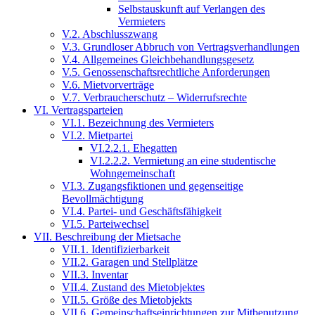
Selbstauskunft auf Verlangen des
Vermieters
V.2. Abschlusszwang
V.3. Grundloser Abbruch von Vertragsverhandlungen
V.4. Allgemeines Gleichbehandlungsgesetz
V.5. Genossenschaftsrechtliche Anforderungen
V.6. Mietvorverträge
V.7. Verbraucherschutz – Widerrufsrechte
VI. Vertragsparteien
VI.1. Bezeichnung des Vermieters
VI.2. Mietpartei
VI.2.2.1. Ehegatten
VI.2.2.2. Vermietung an eine studentische
Wohngemeinschaft
VI.3. Zugangsfiktionen und gegenseitige
Bevollmächtigung
VI.4. Partei- und Geschäftsfähigkeit
VI.5. Parteiwechsel
VII. Beschreibung der Mietsache
VII.1. Identifizierbarkeit
VII.2. Garagen und Stellplätze
VII.3. Inventar
VII.4. Zustand des Mietobjektes
VII.5. Größe des Mietobjekts
VII.6. Gemeinschaftseinrichtungen zur Mitbenutzung