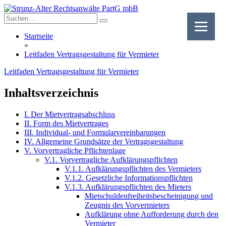
Skip
to
content
Startseite
»
Leitfaden Vertragsgestaltung für Vermieter
Leitfaden Vertragsgestaltung für Vermieter
Inhaltsverzeichnis
I. Der Mietvertragsabschluss
II. Form des Mietvertrages
III. Individual- und Formularvereinbarungen
IV. Allgemeine Grundsätze der Vertragsgestaltung
V. Vorvertragliche Pflichtenlage
V.1. Vorvertragliche Aufklärungspflichten
V.1.1. Aufklärungspflichten des Vermieters
V.1.2. Gesetzliche Informationspflichten
V.1.3. Aufklärungspflichten des Mieters
Mietschuldenfreiheitsbescheinigung und
Zeugnis des Vorvermieters
Aufklärung ohne Aufforderung durch den
Vermieter