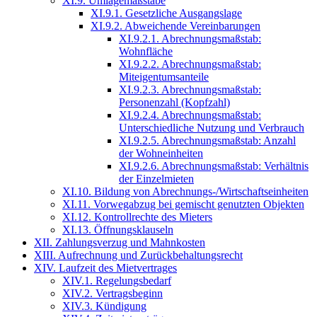
XI.9. Umlagemaßstäbe
XI.9.1. Gesetzliche Ausgangslage
XI.9.2. Abweichende Vereinbarungen
XI.9.2.1. Abrechnungsmaßstab:
Wohnfläche
XI.9.2.2. Abrechnungsmaßstab:
Miteigentumsanteile
XI.9.2.3. Abrechnungsmaßstab:
Personenzahl (Kopfzahl)
XI.9.2.4. Abrechnungsmaßstab:
Unterschiedliche Nutzung und Verbrauch
XI.9.2.5. Abrechnungsmaßstab: Anzahl
der Wohneinheiten
XI.9.2.6. Abrechnungsmaßstab: Verhältnis
der Einzelmieten
XI.10. Bildung von Abrechnungs-/Wirtschaftseinheiten
XI.11. Vorwegabzug bei gemischt genutzten Objekten
XI.12. Kontrollrechte des Mieters
XI.13. Öffnungsklauseln
XII. Zahlungsverzug und Mahnkosten
XIII. Aufrechnung und Zurückbehaltungsrecht
XIV. Laufzeit des Mietvertrages
XIV.1. Regelungsbedarf
XIV.2. Vertragsbeginn
XIV.3. Kündigung