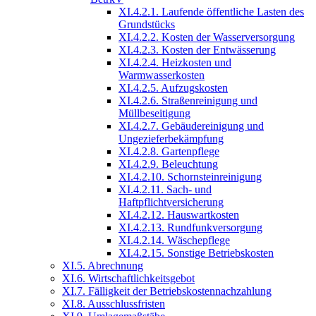
XI.4.2.1. Laufende öffentliche Lasten des
Grundstücks
XI.4.2.2. Kosten der Wasserversorgung
XI.4.2.3. Kosten der Entwässerung
XI.4.2.4. Heizkosten und
Warmwasserkosten
XI.4.2.5. Aufzugskosten
XI.4.2.6. Straßenreinigung und
Müllbeseitigung
XI.4.2.7. Gebäudereinigung und
Ungezieferbekämpfung
XI.4.2.8. Gartenpflege
XI.4.2.9. Beleuchtung
XI.4.2.10. Schornsteinreinigung
XI.4.2.11. Sach- und
Haftpflichtversicherung
XI.4.2.12. Hauswartkosten
XI.4.2.13. Rundfunkversorgung
XI.4.2.14. Wäschepflege
XI.4.2.15. Sonstige Betriebskosten
XI.5. Abrechnung
XI.6. Wirtschaftlichkeitsgebot
XI.7. Fälligkeit der Betriebskostennachzahlung
XI.8. Ausschlussfristen