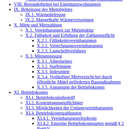
VIII. Besonderheiten bei Eigentumswohnungen
IX. Beheizung des Mietobjektes
IX.1. Wärmelieferung
IX.2. Mangelhafte Wärmeversorgung
X. Miete und Mietzahlung
X.1. Vereinbarungen zur Mietstruktur
X.2. Fälligkeit und Erfüllung der Zahlungspflicht
X.2.1. Fälligkeitsvereinbarungen
X.2.2. Verrechnungsvereinbarungen
X.2.3. Lastschriftverfahren
X.3. Mietanpassung
X.3.1. Allgemeines
X.3.2. Staffelmiete
X.3.3. Indexmiete
X.3.4. Vorläufiger Mietverzicht bei durch
öffentliche Mittel geförderten Baumaßnahmen
X.3.5. Anpassung der Betriebskosten
XI. Betriebskosten
XI.1. Betriebskostenbegriff
XI.2. Kostentragungspflichtiger
XI.3. Möglichkeiten der Umlagevereinbarungen
XI.4. Betriebskostenzahlungen
XI.4.1. Vereinbarungserfordernis
XI.4.2. Einzelne Betriebskostenarten gemäß § 2
BetrkV