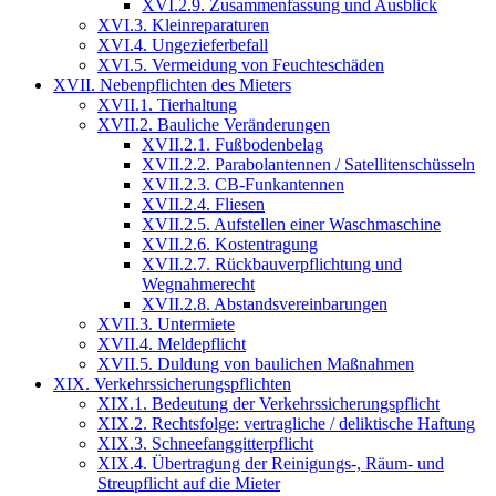
XVI.2.9. Zusammenfassung und Ausblick
XVI.3. Kleinreparaturen
XVI.4. Ungezieferbefall
XVI.5. Vermeidung von Feuchteschäden
XVII. Nebenpflichten des Mieters
XVII.1. Tierhaltung
XVII.2. Bauliche Veränderungen
XVII.2.1. Fußbodenbelag
XVII.2.2. Parabolantennen / Satellitenschüsseln
XVII.2.3. CB-Funkantennen
XVII.2.4. Fliesen
XVII.2.5. Aufstellen einer Waschmaschine
XVII.2.6. Kostentragung
XVII.2.7. Rückbauverpflichtung und
Wegnahmerecht
XVII.2.8. Abstandsvereinbarungen
XVII.3. Untermiete
XVII.4. Meldepflicht
XVII.5. Duldung von baulichen Maßnahmen
XIX. Verkehrssicherungspflichten
XIX.1. Bedeutung der Verkehrssicherungspflicht
XIX.2. Rechtsfolge: vertragliche / deliktische Haftung
XIX.3. Schneefanggitterpflicht
XIX.4. Übertragung der Reinigungs-, Räum- und
Streupflicht auf die Mieter