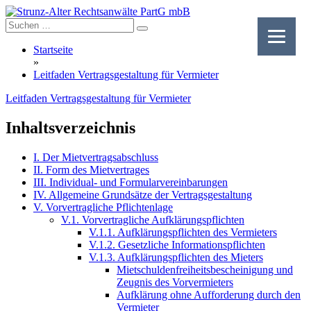
Skip
to
content
Startseite
»
Leitfaden Vertragsgestaltung für Vermieter
Leitfaden Vertragsgestaltung für Vermieter
Inhaltsverzeichnis
I. Der Mietvertragsabschluss
II. Form des Mietvertrages
III. Individual- und Formularvereinbarungen
IV. Allgemeine Grundsätze der Vertragsgestaltung
V. Vorvertragliche Pflichtenlage
V.1. Vorvertragliche Aufklärungspflichten
V.1.1. Aufklärungspflichten des Vermieters
V.1.2. Gesetzliche Informationspflichten
V.1.3. Aufklärungspflichten des Mieters
Mietschuldenfreiheitsbescheinigung und
Zeugnis des Vorvermieters
Aufklärung ohne Aufforderung durch den
Vermieter