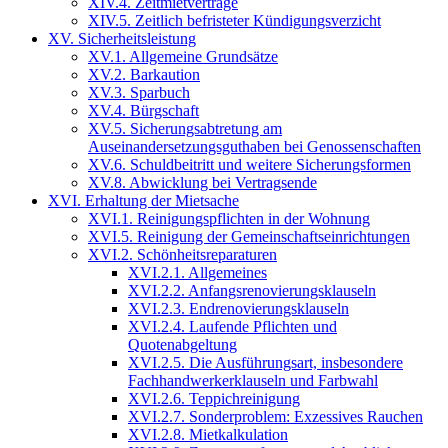
XIV.4. Zeitmietverträge
XIV.5. Zeitlich befristeter Kündigungsverzicht
XV. Sicherheitsleistung
XV.1. Allgemeine Grundsätze
XV.2. Barkaution
XV.3. Sparbuch
XV.4. Bürgschaft
XV.5. Sicherungsabtretung am
Auseinandersetzungsguthaben bei Genossenschaften
XV.6. Schuldbeitritt und weitere Sicherungsformen
XV.8. Abwicklung bei Vertragsende
XVI. Erhaltung der Mietsache
XVI.1. Reinigungspflichten in der Wohnung
XVI.5. Reinigung der Gemeinschaftseinrichtungen
XVI.2. Schönheitsreparaturen
XVI.2.1. Allgemeines
XVI.2.2. Anfangsrenovierungsklauseln
XVI.2.3. Endrenovierungsklauseln
XVI.2.4. Laufende Pflichten und
Quotenabgeltung
XVI.2.5. Die Ausführungsart, insbesondere
Fachhandwerkerklauseln und Farbwahl
XVI.2.6. Teppichreinigung
XVI.2.7. Sonderproblem: Exzessives Rauchen
XVI.2.8. Mietkalkulation