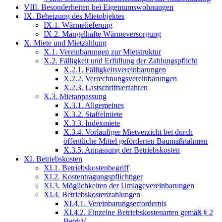
VIII. Besonderheiten bei Eigentumswohnungen
IX. Beheizung des Mietobjektes
IX.1. Wärmelieferung
IX.2. Mangelhafte Wärmeversorgung
X. Miete und Mietzahlung
X.1. Vereinbarungen zur Mietstruktur
X.2. Fälligkeit und Erfüllung der Zahlungspflicht
X.2.1. Fälligkeitsvereinbarungen
X.2.2. Verrechnungsvereinbarungen
X.2.3. Lastschriftverfahren
X.3. Mietanpassung
X.3.1. Allgemeines
X.3.2. Staffelmiete
X.3.3. Indexmiete
X.3.4. Vorläufiger Mietverzicht bei durch
öffentliche Mittel geförderten Baumaßnahmen
X.3.5. Anpassung der Betriebskosten
XI. Betriebskosten
XI.1. Betriebskostenbegriff
XI.2. Kostentragungspflichtiger
XI.3. Möglichkeiten der Umlagevereinbarungen
XI.4. Betriebskostenzahlungen
XI.4.1. Vereinbarungserfordernis
XI.4.2. Einzelne Betriebskostenarten gemäß § 2
BetrkV