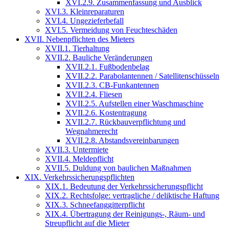
XVI.2.9. Zusammenfassung und Ausblick
XVI.3. Kleinreparaturen
XVI.4. Ungezieferbefall
XVI.5. Vermeidung von Feuchteschäden
XVII. Nebenpflichten des Mieters
XVII.1. Tierhaltung
XVII.2. Bauliche Veränderungen
XVII.2.1. Fußbodenbelag
XVII.2.2. Parabolantennen / Satellitenschüsseln
XVII.2.3. CB-Funkantennen
XVII.2.4. Fliesen
XVII.2.5. Aufstellen einer Waschmaschine
XVII.2.6. Kostentragung
XVII.2.7. Rückbauverpflichtung und
Wegnahmerecht
XVII.2.8. Abstandsvereinbarungen
XVII.3. Untermiete
XVII.4. Meldepflicht
XVII.5. Duldung von baulichen Maßnahmen
XIX. Verkehrssicherungspflichten
XIX.1. Bedeutung der Verkehrssicherungspflicht
XIX.2. Rechtsfolge: vertragliche / deliktische Haftung
XIX.3. Schneefanggitterpflicht
XIX.4. Übertragung der Reinigungs-, Räum- und
Streupflicht auf die Mieter