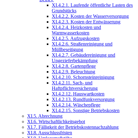
XI.4.2.1. Laufende öffentliche Lasten des
Grundstücks
XI.4.2.2. Kosten der Wasserversorgung
XI.4.2.3. Kosten der Entwässerung
XI.4.2.4. Heizkosten und
Warmwasserkosten
XI.4.2.5. Aufzugskosten
XI.4.2.6. Straßenreinigung und
Müllbeseitigung
XI.4.2.7. Gebäudereinigung und
Ungezieferbekämpfung
XI.4.2.8. Gartenpflege
XI.4.2.9. Beleuchtung
XI.4.2.10. Schornsteinreinigung
XI.4.2.11. Sach- und
Haftpflichtversicherung
XI.4.2.12. Hauswartkosten
XI.4.2.13. Rundfunkversorgung
XI.4.2.14. Wäschepflege
XI.4.2.15. Sonstige Betriebskosten
XI.5. Abrechnung
XI.6. Wirtschaftlichkeitsgebot
XI.7. Fälligkeit der Betriebskostennachzahlung
XI.8. Ausschlussfristen