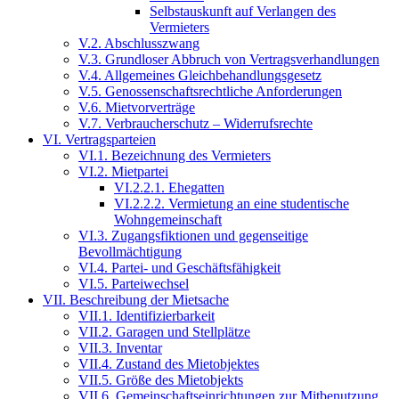
Selbstauskunft auf Verlangen des
Vermieters
V.2. Abschlusszwang
V.3. Grundloser Abbruch von Vertragsverhandlungen
V.4. Allgemeines Gleichbehandlungsgesetz
V.5. Genossenschaftsrechtliche Anforderungen
V.6. Mietvorverträge
V.7. Verbraucherschutz – Widerrufsrechte
VI. Vertragsparteien
VI.1. Bezeichnung des Vermieters
VI.2. Mietpartei
VI.2.2.1. Ehegatten
VI.2.2.2. Vermietung an eine studentische
Wohngemeinschaft
VI.3. Zugangsfiktionen und gegenseitige
Bevollmächtigung
VI.4. Partei- und Geschäftsfähigkeit
VI.5. Parteiwechsel
VII. Beschreibung der Mietsache
VII.1. Identifizierbarkeit
VII.2. Garagen und Stellplätze
VII.3. Inventar
VII.4. Zustand des Mietobjektes
VII.5. Größe des Mietobjekts
VII.6. Gemeinschaftseinrichtungen zur Mitbenutzung