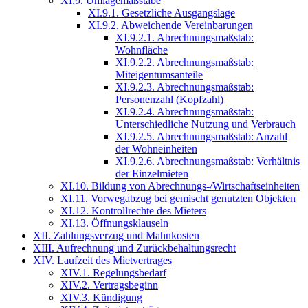
XI.9. Umlagemaßstäbe
XI.9.1. Gesetzliche Ausgangslage
XI.9.2. Abweichende Vereinbarungen
XI.9.2.1. Abrechnungsmaßstab:
Wohnfläche
XI.9.2.2. Abrechnungsmaßstab:
Miteigentumsanteile
XI.9.2.3. Abrechnungsmaßstab:
Personenzahl (Kopfzahl)
XI.9.2.4. Abrechnungsmaßstab:
Unterschiedliche Nutzung und Verbrauch
XI.9.2.5. Abrechnungsmaßstab: Anzahl
der Wohneinheiten
XI.9.2.6. Abrechnungsmaßstab: Verhältnis
der Einzelmieten
XI.10. Bildung von Abrechnungs-/Wirtschaftseinheiten
XI.11. Vorwegabzug bei gemischt genutzten Objekten
XI.12. Kontrollrechte des Mieters
XI.13. Öffnungsklauseln
XII. Zahlungsverzug und Mahnkosten
XIII. Aufrechnung und Zurückbehaltungsrecht
XIV. Laufzeit des Mietvertrages
XIV.1. Regelungsbedarf
XIV.2. Vertragsbeginn
XIV.3. Kündigung