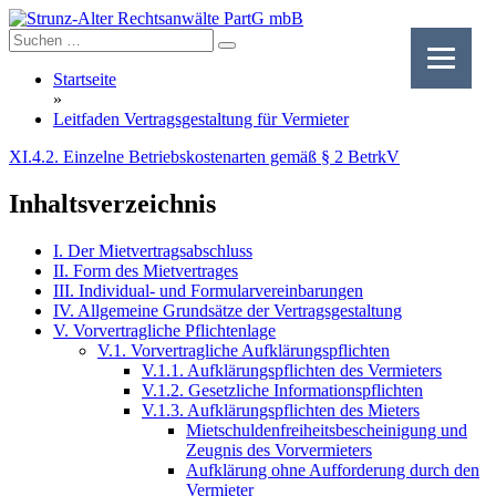
Skip
to
content
Startseite
»
Leitfaden Vertragsgestaltung für Vermieter
XI.4.2. Einzelne Betriebskostenarten gemäß § 2 BetrkV
Inhaltsverzeichnis
I. Der Mietvertragsabschluss
II. Form des Mietvertrages
III. Individual- und Formularvereinbarungen
IV. Allgemeine Grundsätze der Vertragsgestaltung
V. Vorvertragliche Pflichtenlage
V.1. Vorvertragliche Aufklärungspflichten
V.1.1. Aufklärungspflichten des Vermieters
V.1.2. Gesetzliche Informationspflichten
V.1.3. Aufklärungspflichten des Mieters
Mietschuldenfreiheitsbescheinigung und
Zeugnis des Vorvermieters
Aufklärung ohne Aufforderung durch den
Vermieter