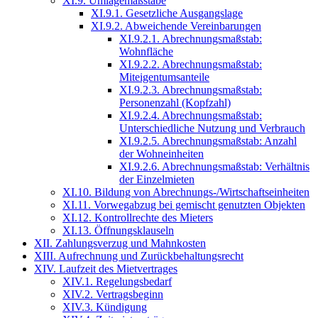
XI.9. Umlagemaßstäbe
XI.9.1. Gesetzliche Ausgangslage
XI.9.2. Abweichende Vereinbarungen
XI.9.2.1. Abrechnungsmaßstab:
Wohnfläche
XI.9.2.2. Abrechnungsmaßstab:
Miteigentumsanteile
XI.9.2.3. Abrechnungsmaßstab:
Personenzahl (Kopfzahl)
XI.9.2.4. Abrechnungsmaßstab:
Unterschiedliche Nutzung und Verbrauch
XI.9.2.5. Abrechnungsmaßstab: Anzahl
der Wohneinheiten
XI.9.2.6. Abrechnungsmaßstab: Verhältnis
der Einzelmieten
XI.10. Bildung von Abrechnungs-/Wirtschaftseinheiten
XI.11. Vorwegabzug bei gemischt genutzten Objekten
XI.12. Kontrollrechte des Mieters
XI.13. Öffnungsklauseln
XII. Zahlungsverzug und Mahnkosten
XIII. Aufrechnung und Zurückbehaltungsrecht
XIV. Laufzeit des Mietvertrages
XIV.1. Regelungsbedarf
XIV.2. Vertragsbeginn
XIV.3. Kündigung