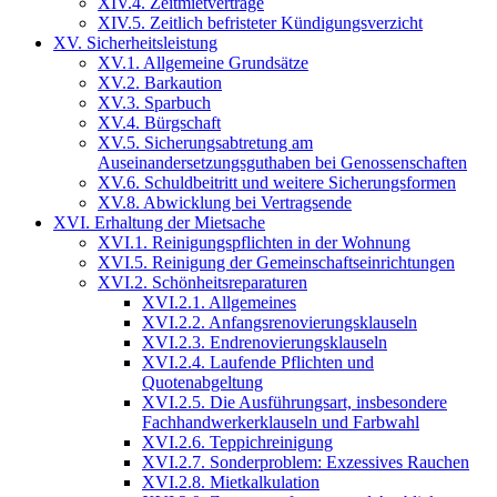
XIV.4. Zeitmietverträge
XIV.5. Zeitlich befristeter Kündigungsverzicht
XV. Sicherheitsleistung
XV.1. Allgemeine Grundsätze
XV.2. Barkaution
XV.3. Sparbuch
XV.4. Bürgschaft
XV.5. Sicherungsabtretung am
Auseinandersetzungsguthaben bei Genossenschaften
XV.6. Schuldbeitritt und weitere Sicherungsformen
XV.8. Abwicklung bei Vertragsende
XVI. Erhaltung der Mietsache
XVI.1. Reinigungspflichten in der Wohnung
XVI.5. Reinigung der Gemeinschaftseinrichtungen
XVI.2. Schönheitsreparaturen
XVI.2.1. Allgemeines
XVI.2.2. Anfangsrenovierungsklauseln
XVI.2.3. Endrenovierungsklauseln
XVI.2.4. Laufende Pflichten und
Quotenabgeltung
XVI.2.5. Die Ausführungsart, insbesondere
Fachhandwerkerklauseln und Farbwahl
XVI.2.6. Teppichreinigung
XVI.2.7. Sonderproblem: Exzessives Rauchen
XVI.2.8. Mietkalkulation