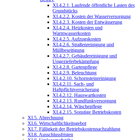
XI.4.2.1. Laufende öffentliche Lasten des
Grundstücks
XI.4.2.2. Kosten der Wasserversorgung
XI.4.2.3. Kosten der Entwässerung
XI.4.2.4. Heizkosten und
Warmwasserkosten
XI.4.2.5. Aufzugskosten
XI.4.2.6. Straßenreinigung und
Müllbeseitigung
XI.4.2.7. Gebäudereinigung und
Ungezieferbekämpfung
XI.4.2.8. Gartenpflege
XI.4.2.9. Beleuchtung
XI.4.2.10. Schornsteinreinigung
XI.4.2.11. Sach- und
Haftpflichtversicherung
XI.4.2.12. Hauswartkosten
XI.4.2.13. Rundfunkversorgung
XI.4.2.14. Wäschepflege
XI.4.2.15. Sonstige Betriebskosten
XI.5. Abrechnung
XI.6. Wirtschaftlichkeitsgebot
XI.7. Fälligkeit der Betriebskostennachzahlung
XI.8. Ausschlussfristen