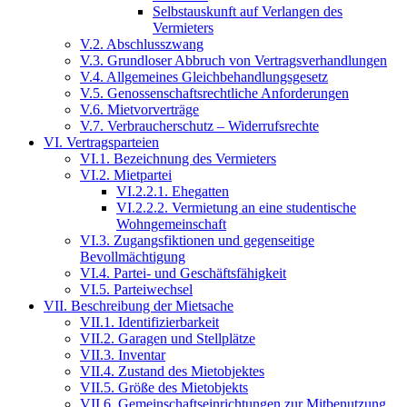
Selbstauskunft auf Verlangen des
Vermieters
V.2. Abschlusszwang
V.3. Grundloser Abbruch von Vertragsverhandlungen
V.4. Allgemeines Gleichbehandlungsgesetz
V.5. Genossenschaftsrechtliche Anforderungen
V.6. Mietvorverträge
V.7. Verbraucherschutz – Widerrufsrechte
VI. Vertragsparteien
VI.1. Bezeichnung des Vermieters
VI.2. Mietpartei
VI.2.2.1. Ehegatten
VI.2.2.2. Vermietung an eine studentische
Wohngemeinschaft
VI.3. Zugangsfiktionen und gegenseitige
Bevollmächtigung
VI.4. Partei- und Geschäftsfähigkeit
VI.5. Parteiwechsel
VII. Beschreibung der Mietsache
VII.1. Identifizierbarkeit
VII.2. Garagen und Stellplätze
VII.3. Inventar
VII.4. Zustand des Mietobjektes
VII.5. Größe des Mietobjekts
VII.6. Gemeinschaftseinrichtungen zur Mitbenutzung