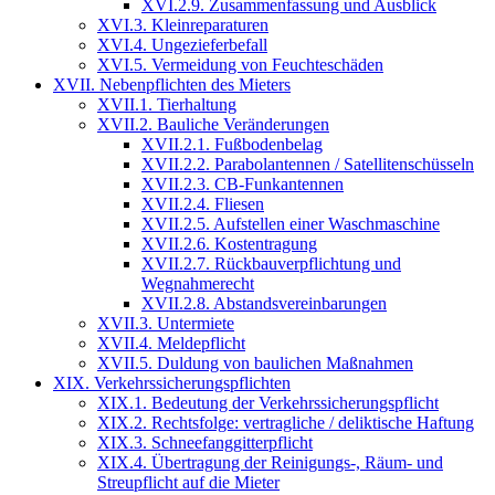
XVI.2.9. Zusammenfassung und Ausblick
XVI.3. Kleinreparaturen
XVI.4. Ungezieferbefall
XVI.5. Vermeidung von Feuchteschäden
XVII. Nebenpflichten des Mieters
XVII.1. Tierhaltung
XVII.2. Bauliche Veränderungen
XVII.2.1. Fußbodenbelag
XVII.2.2. Parabolantennen / Satellitenschüsseln
XVII.2.3. CB-Funkantennen
XVII.2.4. Fliesen
XVII.2.5. Aufstellen einer Waschmaschine
XVII.2.6. Kostentragung
XVII.2.7. Rückbauverpflichtung und
Wegnahmerecht
XVII.2.8. Abstandsvereinbarungen
XVII.3. Untermiete
XVII.4. Meldepflicht
XVII.5. Duldung von baulichen Maßnahmen
XIX. Verkehrssicherungspflichten
XIX.1. Bedeutung der Verkehrssicherungspflicht
XIX.2. Rechtsfolge: vertragliche / deliktische Haftung
XIX.3. Schneefanggitterpflicht
XIX.4. Übertragung der Reinigungs-, Räum- und
Streupflicht auf die Mieter