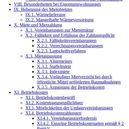
VIII. Besonderheiten bei Eigentumswohnungen
IX. Beheizung des Mietobjektes
IX.1. Wärmelieferung
IX.2. Mangelhafte Wärmeversorgung
X. Miete und Mietzahlung
X.1. Vereinbarungen zur Mietstruktur
X.2. Fälligkeit und Erfüllung der Zahlungspflicht
X.2.1. Fälligkeitsvereinbarungen
X.2.2. Verrechnungsvereinbarungen
X.2.3. Lastschriftverfahren
X.3. Mietanpassung
X.3.1. Allgemeines
X.3.2. Staffelmiete
X.3.3. Indexmiete
X.3.4. Vorläufiger Mietverzicht bei durch
öffentliche Mittel geförderten Baumaßnahmen
X.3.5. Anpassung der Betriebskosten
XI. Betriebskosten
XI.1. Betriebskostenbegriff
XI.2. Kostentragungspflichtiger
XI.3. Möglichkeiten der Umlagevereinbarungen
XI.4. Betriebskostenzahlungen
XI.4.1. Vereinbarungserfordernis
XI.4.2. Einzelne Betriebskostenarten gemäß § 2
BetrkV