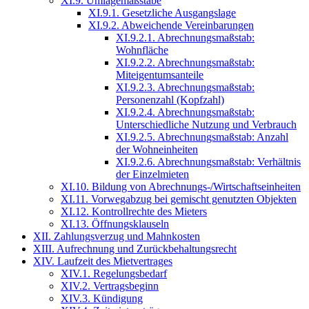
XI.9. Umlagemaßstäbe
XI.9.1. Gesetzliche Ausgangslage
XI.9.2. Abweichende Vereinbarungen
XI.9.2.1. Abrechnungsmaßstab:
Wohnfläche
XI.9.2.2. Abrechnungsmaßstab:
Miteigentumsanteile
XI.9.2.3. Abrechnungsmaßstab:
Personenzahl (Kopfzahl)
XI.9.2.4. Abrechnungsmaßstab:
Unterschiedliche Nutzung und Verbrauch
XI.9.2.5. Abrechnungsmaßstab: Anzahl
der Wohneinheiten
XI.9.2.6. Abrechnungsmaßstab: Verhältnis
der Einzelmieten
XI.10. Bildung von Abrechnungs-/Wirtschaftseinheiten
XI.11. Vorwegabzug bei gemischt genutzten Objekten
XI.12. Kontrollrechte des Mieters
XI.13. Öffnungsklauseln
XII. Zahlungsverzug und Mahnkosten
XIII. Aufrechnung und Zurückbehaltungsrecht
XIV. Laufzeit des Mietvertrages
XIV.1. Regelungsbedarf
XIV.2. Vertragsbeginn
XIV.3. Kündigung