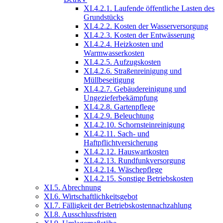
XI.4.2.1. Laufende öffentliche Lasten des
Grundstücks
XI.4.2.2. Kosten der Wasserversorgung
XI.4.2.3. Kosten der Entwässerung
XI.4.2.4. Heizkosten und
Warmwasserkosten
XI.4.2.5. Aufzugskosten
XI.4.2.6. Straßenreinigung und
Müllbeseitigung
XI.4.2.7. Gebäudereinigung und
Ungezieferbekämpfung
XI.4.2.8. Gartenpflege
XI.4.2.9. Beleuchtung
XI.4.2.10. Schornsteinreinigung
XI.4.2.11. Sach- und
Haftpflichtversicherung
XI.4.2.12. Hauswartkosten
XI.4.2.13. Rundfunkversorgung
XI.4.2.14. Wäschepflege
XI.4.2.15. Sonstige Betriebskosten
XI.5. Abrechnung
XI.6. Wirtschaftlichkeitsgebot
XI.7. Fälligkeit der Betriebskostennachzahlung
XI.8. Ausschlussfristen