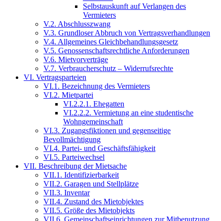
Selbstauskunft auf Verlangen des
Vermieters
V.2. Abschlusszwang
V.3. Grundloser Abbruch von Vertragsverhandlungen
V.4. Allgemeines Gleichbehandlungsgesetz
V.5. Genossenschaftsrechtliche Anforderungen
V.6. Mietvorverträge
V.7. Verbraucherschutz – Widerrufsrechte
VI. Vertragsparteien
VI.1. Bezeichnung des Vermieters
VI.2. Mietpartei
VI.2.2.1. Ehegatten
VI.2.2.2. Vermietung an eine studentische
Wohngemeinschaft
VI.3. Zugangsfiktionen und gegenseitige
Bevollmächtigung
VI.4. Partei- und Geschäftsfähigkeit
VI.5. Parteiwechsel
VII. Beschreibung der Mietsache
VII.1. Identifizierbarkeit
VII.2. Garagen und Stellplätze
VII.3. Inventar
VII.4. Zustand des Mietobjektes
VII.5. Größe des Mietobjekts
VII.6. Gemeinschaftseinrichtungen zur Mitbenutzung