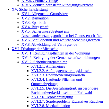
XIV.4. Zeitmietverträge
XIV.5. Zeitlich befristeter Kündigungsverzicht
XV. Sicherheitsleistung
XV.1. Allgemeine Grundsätze
XV.2. Barkaution
XV.3. Sparbuch
XV.4. Bürgschaft
XV.5. Sicherungsabtretung am
Auseinandersetzungsguthaben bei Genossenschaften
XV.6. Schuldbeitritt und weitere Sicherungsformen
XV.8. Abwicklung bei Vertragsende
XVI. Erhaltung der Mietsache
XVI.1. Reinigungspflichten in der Wohnung
XVI.5. Reinigung der Gemeinschaftseinrichtungen
XVI.2. Schönheitsreparaturen
XVI.2.1. Allgemeines
XVI.2.2. Anfangsrenovierungsklauseln
XVI.2.3. Endrenovierungsklauseln
XVI.2.4. Laufende Pflichten und
Quotenabgeltung
XVI.2.5. Die Ausführungsart, insbesondere
Fachhandwerkerklauseln und Farbwahl
XVI.2.6. Teppichreinigung
XVI.2.7. Sonderproblem: Exzessives Rauchen
XVI.2.8. Mietkalkulation