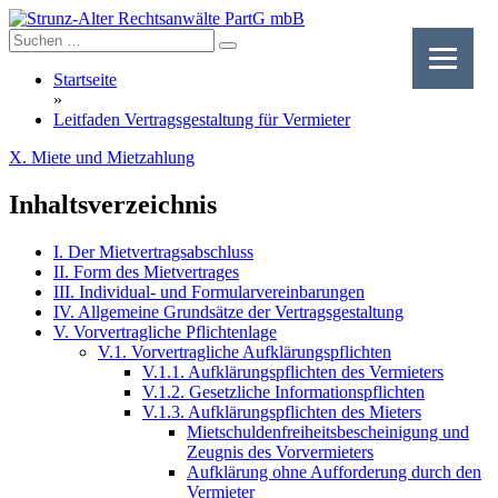
Skip
to
content
Startseite
»
Leitfaden Vertragsgestaltung für Vermieter
X. Miete und Mietzahlung
Inhaltsverzeichnis
I. Der Mietvertragsabschluss
II. Form des Mietvertrages
III. Individual- und Formularvereinbarungen
IV. Allgemeine Grundsätze der Vertragsgestaltung
V. Vorvertragliche Pflichtenlage
V.1. Vorvertragliche Aufklärungspflichten
V.1.1. Aufklärungspflichten des Vermieters
V.1.2. Gesetzliche Informationspflichten
V.1.3. Aufklärungspflichten des Mieters
Mietschuldenfreiheitsbescheinigung und
Zeugnis des Vorvermieters
Aufklärung ohne Aufforderung durch den
Vermieter