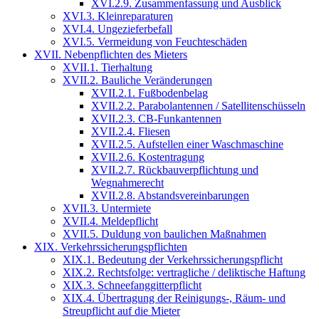
XVI.2.9. Zusammenfassung und Ausblick
XVI.3. Kleinreparaturen
XVI.4. Ungezieferbefall
XVI.5. Vermeidung von Feuchteschäden
XVII. Nebenpflichten des Mieters
XVII.1. Tierhaltung
XVII.2. Bauliche Veränderungen
XVII.2.1. Fußbodenbelag
XVII.2.2. Parabolantennen / Satellitenschüsseln
XVII.2.3. CB-Funkantennen
XVII.2.4. Fliesen
XVII.2.5. Aufstellen einer Waschmaschine
XVII.2.6. Kostentragung
XVII.2.7. Rückbauverpflichtung und
Wegnahmerecht
XVII.2.8. Abstandsvereinbarungen
XVII.3. Untermiete
XVII.4. Meldepflicht
XVII.5. Duldung von baulichen Maßnahmen
XIX. Verkehrssicherungspflichten
XIX.1. Bedeutung der Verkehrssicherungspflicht
XIX.2. Rechtsfolge: vertragliche / deliktische Haftung
XIX.3. Schneefanggitterpflicht
XIX.4. Übertragung der Reinigungs-, Räum- und
Streupflicht auf die Mieter