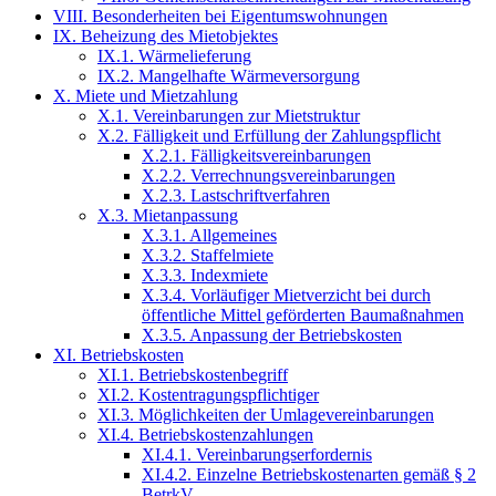
VIII. Besonderheiten bei Eigentumswohnungen
IX. Beheizung des Mietobjektes
IX.1. Wärmelieferung
IX.2. Mangelhafte Wärmeversorgung
X. Miete und Mietzahlung
X.1. Vereinbarungen zur Mietstruktur
X.2. Fälligkeit und Erfüllung der Zahlungspflicht
X.2.1. Fälligkeitsvereinbarungen
X.2.2. Verrechnungsvereinbarungen
X.2.3. Lastschriftverfahren
X.3. Mietanpassung
X.3.1. Allgemeines
X.3.2. Staffelmiete
X.3.3. Indexmiete
X.3.4. Vorläufiger Mietverzicht bei durch
öffentliche Mittel geförderten Baumaßnahmen
X.3.5. Anpassung der Betriebskosten
XI. Betriebskosten
XI.1. Betriebskostenbegriff
XI.2. Kostentragungspflichtiger
XI.3. Möglichkeiten der Umlagevereinbarungen
XI.4. Betriebskostenzahlungen
XI.4.1. Vereinbarungserfordernis
XI.4.2. Einzelne Betriebskostenarten gemäß § 2
BetrkV