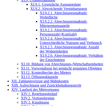
XI.9. Umlagemaßstäbe
XI.9.1. Gesetzliche Ausgangslage
XI.9.2. Abweichende Vereinbarungen
XI.9.2.1. Abrechnungsmaßstab:
Wohnfläche
XI.9.2.2. Abrechnungsmaßstab:
Miteigentumsanteile
XI.9.2.3. Abrechnungsmaßstab:
Personenzahl (Kopfzahl)
XI.9.2.4. Abrechnungsmaßstab:
Unterschiedliche Nutzung und Verbrauch
XI.9.2.5. Abrechnungsmaßstab: Anzahl
der Wohneinheiten
XI.9.2.6. Abrechnungsmaßstab: Verhältnis
der Einzelmieten
XI.10. Bildung von Abrechnungs-/Wirtschaftseinheiten
XI.11. Vorwegabzug bei gemischt genutzten Objekten
XI.12. Kontrollrechte des Mieters
XI.13. Öffnungsklauseln
XII. Zahlungsverzug und Mahnkosten
XIII. Aufrechnung und Zurückbehaltungsrecht
XIV. Laufzeit des Mietvertrages
XIV.1. Regelungsbedarf
XIV.2. Vertragsbeginn
XIV.3. Kündigung