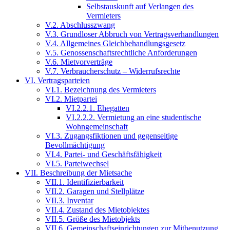
Selbstauskunft auf Verlangen des
Vermieters
V.2. Abschlusszwang
V.3. Grundloser Abbruch von Vertragsverhandlungen
V.4. Allgemeines Gleichbehandlungsgesetz
V.5. Genossenschaftsrechtliche Anforderungen
V.6. Mietvorverträge
V.7. Verbraucherschutz – Widerrufsrechte
VI. Vertragsparteien
VI.1. Bezeichnung des Vermieters
VI.2. Mietpartei
VI.2.2.1. Ehegatten
VI.2.2.2. Vermietung an eine studentische
Wohngemeinschaft
VI.3. Zugangsfiktionen und gegenseitige
Bevollmächtigung
VI.4. Partei- und Geschäftsfähigkeit
VI.5. Parteiwechsel
VII. Beschreibung der Mietsache
VII.1. Identifizierbarkeit
VII.2. Garagen und Stellplätze
VII.3. Inventar
VII.4. Zustand des Mietobjektes
VII.5. Größe des Mietobjekts
VII.6. Gemeinschaftseinrichtungen zur Mitbenutzung