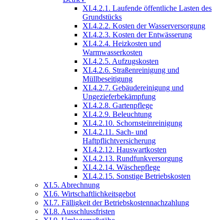
XI.4.2.1. Laufende öffentliche Lasten des
Grundstücks
XI.4.2.2. Kosten der Wasserversorgung
XI.4.2.3. Kosten der Entwässerung
XI.4.2.4. Heizkosten und
Warmwasserkosten
XI.4.2.5. Aufzugskosten
XI.4.2.6. Straßenreinigung und
Müllbeseitigung
XI.4.2.7. Gebäudereinigung und
Ungezieferbekämpfung
XI.4.2.8. Gartenpflege
XI.4.2.9. Beleuchtung
XI.4.2.10. Schornsteinreinigung
XI.4.2.11. Sach- und
Haftpflichtversicherung
XI.4.2.12. Hauswartkosten
XI.4.2.13. Rundfunkversorgung
XI.4.2.14. Wäschepflege
XI.4.2.15. Sonstige Betriebskosten
XI.5. Abrechnung
XI.6. Wirtschaftlichkeitsgebot
XI.7. Fälligkeit der Betriebskostennachzahlung
XI.8. Ausschlussfristen