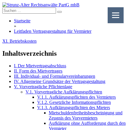
Skip
to
content
Startseite
»
Leitfaden Vertragsgestaltung für Vermieter
XI. Betriebskosten
Inhaltsverzeichnis
I. Der Mietvertragsabschluss
II. Form des Mietvertrages
III. Individual- und Formularvereinbarungen
IV. Allgemeine Grundsätze der Vertragsgestaltung
V. Vorvertragliche Pflichtenlage
V.1. Vorvertragliche Aufklärungspflichten
V.1.1. Aufklärungspflichten des Vermieters
V.1.2. Gesetzliche Informationspflichten
V.1.3. Aufklärungspflichten des Mieters
Mietschuldenfreiheitsbescheinigung und
Zeugnis des Vorvermieters
Aufklärung ohne Aufforderung durch den
Vermieter