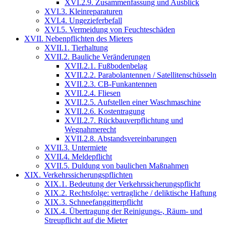
XVI.2.9. Zusammenfassung und Ausblick
XVI.3. Kleinreparaturen
XVI.4. Ungezieferbefall
XVI.5. Vermeidung von Feuchteschäden
XVII. Nebenpflichten des Mieters
XVII.1. Tierhaltung
XVII.2. Bauliche Veränderungen
XVII.2.1. Fußbodenbelag
XVII.2.2. Parabolantennen / Satellitenschüsseln
XVII.2.3. CB-Funkantennen
XVII.2.4. Fliesen
XVII.2.5. Aufstellen einer Waschmaschine
XVII.2.6. Kostentragung
XVII.2.7. Rückbauverpflichtung und
Wegnahmerecht
XVII.2.8. Abstandsvereinbarungen
XVII.3. Untermiete
XVII.4. Meldepflicht
XVII.5. Duldung von baulichen Maßnahmen
XIX. Verkehrssicherungspflichten
XIX.1. Bedeutung der Verkehrssicherungspflicht
XIX.2. Rechtsfolge: vertragliche / deliktische Haftung
XIX.3. Schneefanggitterpflicht
XIX.4. Übertragung der Reinigungs-, Räum- und
Streupflicht auf die Mieter