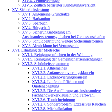
XIV.4. Zeitmietverträge
XIV.5. Zeitlich befristeter Kündigungsverzicht
XV. Sicherheitsleistung
XV.1. Allgemeine Grundsätze
XV.2. Barkaution
XV.3. Sparbuch
XV.4. Bürgschaft
XV.5. Sicherungsabtretung am
Auseinandersetzungsguthaben bei Genossenschaften
XV.6. Schuldbeitritt und weitere Sicherungsformen
XV.8. Abwicklung bei Vertragsende
XVI. Erhaltung der Mietsache
XVI.1. Reinigungspflichten in der Wohnung
XVI.5. Reinigung der Gemeinschaftseinrichtungen
XVI.2. Schönheitsreparaturen
XVI.2.1. Allgemeines
XVI.2.2. Anfangsrenovierungsklauseln
XVI.2.3. Endrenovierungsklauseln
XVI.2.4. Laufende Pflichten und
Quotenabgeltung
XVI.2.5. Die Ausführungsart, insbesondere
Fachhandwerkerklauseln und Farbwahl
XVI.2.6. Teppichreinigung
XVI.2.7. Sonderproblem: Exzessives Rauchen
XVI.2.8. Mietkalkulation