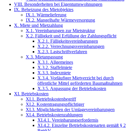
VIII. Besonderheiten bei Eigentumswohnungen
IX. Beheizung des Mietobjektes
IX.1. Wärmelieferung
IX.2. Mangelhafte Wärmeversorgung
X. Miete und Mietzahlung
X.1. Vereinbarungen zur Mietstruktur
X.2. Fälligkeit und Erfüllung der Zahlungspflicht
X.2.1. Fälligkeitsvereinbarungen
X.2.2. Verrechnungsvereinbarungen
X.2.3. Lastschriftverfahren
X.3. Mietanpassung
X.3.1. Allgemeines
X.3.2. Staffelmiete
X.3.3. Indexmiete
X.3.4. Vorläufiger Mietverzicht bei durch
öffentliche Mittel geförderten Baumaßnahmen
X.3.5. Anpassung der Betriebskosten
XI. Betriebskosten
XI.1. Betriebskostenbegriff
XI.2. Kostentragungspflichtiger
XI.3. Möglichkeiten der Umlagevereinbarungen
XI.4. Betriebskostenzahlungen
XI.4.1. Vereinbarungserfordernis
XI.4.2. Einzelne Betriebskostenarten gemäß § 2
BetrkV