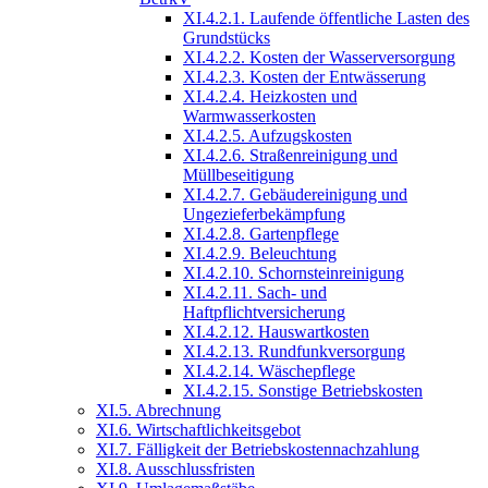
XI.4.2.1. Laufende öffentliche Lasten des
Grundstücks
XI.4.2.2. Kosten der Wasserversorgung
XI.4.2.3. Kosten der Entwässerung
XI.4.2.4. Heizkosten und
Warmwasserkosten
XI.4.2.5. Aufzugskosten
XI.4.2.6. Straßenreinigung und
Müllbeseitigung
XI.4.2.7. Gebäudereinigung und
Ungezieferbekämpfung
XI.4.2.8. Gartenpflege
XI.4.2.9. Beleuchtung
XI.4.2.10. Schornsteinreinigung
XI.4.2.11. Sach- und
Haftpflichtversicherung
XI.4.2.12. Hauswartkosten
XI.4.2.13. Rundfunkversorgung
XI.4.2.14. Wäschepflege
XI.4.2.15. Sonstige Betriebskosten
XI.5. Abrechnung
XI.6. Wirtschaftlichkeitsgebot
XI.7. Fälligkeit der Betriebskostennachzahlung
XI.8. Ausschlussfristen