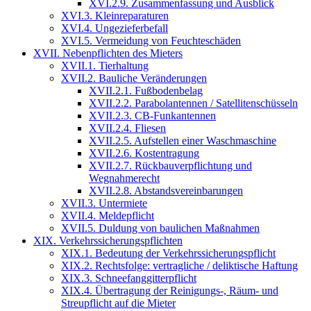
XVI.2.9. Zusammenfassung und Ausblick
XVI.3. Kleinreparaturen
XVI.4. Ungezieferbefall
XVI.5. Vermeidung von Feuchteschäden
XVII. Nebenpflichten des Mieters
XVII.1. Tierhaltung
XVII.2. Bauliche Veränderungen
XVII.2.1. Fußbodenbelag
XVII.2.2. Parabolantennen / Satellitenschüsseln
XVII.2.3. CB-Funkantennen
XVII.2.4. Fliesen
XVII.2.5. Aufstellen einer Waschmaschine
XVII.2.6. Kostentragung
XVII.2.7. Rückbauverpflichtung und
Wegnahmerecht
XVII.2.8. Abstandsvereinbarungen
XVII.3. Untermiete
XVII.4. Meldepflicht
XVII.5. Duldung von baulichen Maßnahmen
XIX. Verkehrssicherungspflichten
XIX.1. Bedeutung der Verkehrssicherungspflicht
XIX.2. Rechtsfolge: vertragliche / deliktische Haftung
XIX.3. Schneefanggitterpflicht
XIX.4. Übertragung der Reinigungs-, Räum- und
Streupflicht auf die Mieter