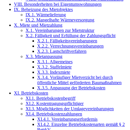
VIII. Besonderheiten bei Eigentumswohnungen
IX. Beheizung des Mietobjektes
IX.1. Wärmelieferung
IX.2. Mangelhafte Wärmeversorgung
X. Miete und Mietzahlung
X.1. Vereinbarungen zur Mietstruktur
X.2. Fälligkeit und Erfüllung der Zahlungspflicht
X.2.1. Fälligkeitsvereinbarungen
X.2.2. Verrechnungsvereinbarungen
X.2.3. Lastschriftverfahren
X.3. Mietanpassung
X.3.1. Allgemeines
X.3.2. Staffelmiete
X.3.3. Indexmiete
X.3.4. Vorläufiger Mietverzicht bei durch
öffentliche Mittel geförderten Baumaßnahmen
X.3.5. Anpassung der Betriebskosten
XI. Betriebskosten
XI.1. Betriebskostenbegriff
XI.2. Kostentragungspflichtiger
XI.3. Möglichkeiten der Umlagevereinbarungen
XI.4. Betriebskostenzahlungen
XI.4.1. Vereinbarungserfordernis
XI.4.2. Einzelne Betriebskostenarten gemäß § 2
BetrkV