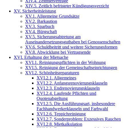
XIV.4. Zeitmietverträge
XIV.5. Zeitlich befristeter Kündigungsverzicht
XV. Sicherheitsleistung
XV.1. Allgemeine Grundsätze
XV.2. Barkaution
XV.3. Sparbuch
XV.4. Bürgschaft
XV.5. Sicherungsabtretung am
Auseinandersetzungsguthaben bei Genossenschaften
XV.6. Schuldbeitritt und weitere Sicherungsformen
XV.8. Abwicklung bei Vertragsende
XVI. Erhaltung der Mietsache
XVI.1. Reinigungspflichten in der Wohnung
XVI.5. Reinigung der Gemeinschaftseinrichtungen
XVI.2. Schönheitsreparaturen
XVI.2.1. Allgemeines
XVI.2.2. Anfangsrenovierungsklauseln
XVI.2.3. Endrenovierungsklauseln
XVI.2.4. Laufende Pflichten und
Quotenabgeltung
XVI.2.5. Die Ausführungsart, insbesondere
Fachhandwerkerklauseln und Farbwahl
XVI.2.6. Teppichreinigung
XVI.2.7. Sonderproblem: Exzessives Rauchen
XVI.2.8. Mietkalkulation