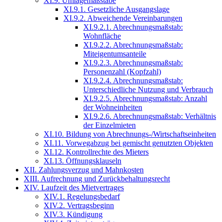
XI.9. Umlagemaßstäbe
XI.9.1. Gesetzliche Ausgangslage
XI.9.2. Abweichende Vereinbarungen
XI.9.2.1. Abrechnungsmaßstab:
Wohnfläche
XI.9.2.2. Abrechnungsmaßstab:
Miteigentumsanteile
XI.9.2.3. Abrechnungsmaßstab:
Personenzahl (Kopfzahl)
XI.9.2.4. Abrechnungsmaßstab:
Unterschiedliche Nutzung und Verbrauch
XI.9.2.5. Abrechnungsmaßstab: Anzahl
der Wohneinheiten
XI.9.2.6. Abrechnungsmaßstab: Verhältnis
der Einzelmieten
XI.10. Bildung von Abrechnungs-/Wirtschaftseinheiten
XI.11. Vorwegabzug bei gemischt genutzten Objekten
XI.12. Kontrollrechte des Mieters
XI.13. Öffnungsklauseln
XII. Zahlungsverzug und Mahnkosten
XIII. Aufrechnung und Zurückbehaltungsrecht
XIV. Laufzeit des Mietvertrages
XIV.1. Regelungsbedarf
XIV.2. Vertragsbeginn
XIV.3. Kündigung