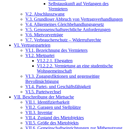
Selbstauskunft auf Verlangen des
Vermieters
V.2. Abschlusszwang
V.3. Grundloser Abbruch von Vertragsverhandlungen
V.4. Allgemeines Gleichbehandlungsgesetz
V.5. Genossenschaftsrechtliche Anforderungen
V.6. Mietvorverträge
V.7. Verbraucherschutz – Widerrufsrechte
VI. Vertragsparteien
VI.1. Bezeichnung des Vermieters
VI.2. Mietpartei
VI.2.2.1. Ehegatten
VI.2.2.2. Vermietung an eine studentische
Wohngemeinschaft
VI.3. Zugangsfiktionen und gegenseitige
Bevollmächtigung
VI.4. Partei- und Geschäftsfähigkeit
VI.5. Parteiwechsel
VII. Beschreibung der Mietsache
VII.1. Identifizierbarkeit
VII.2. Garagen und Stellplätze
VII.3. Inventar
VII.4. Zustand des Mietobjektes
VII.5. Größe des Mietobjekts
VII.6. Gemeinschaftseinrichtungen zur Mitbenutzung