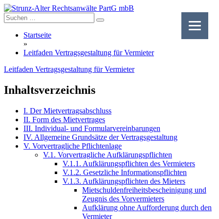
Skip
to
content
Startseite
»
Leitfaden Vertragsgestaltung für Vermieter
Leitfaden Vertragsgestaltung für Vermieter
Inhaltsverzeichnis
I. Der Mietvertragsabschluss
II. Form des Mietvertrages
III. Individual- und Formularvereinbarungen
IV. Allgemeine Grundsätze der Vertragsgestaltung
V. Vorvertragliche Pflichtenlage
V.1. Vorvertragliche Aufklärungspflichten
V.1.1. Aufklärungspflichten des Vermieters
V.1.2. Gesetzliche Informationspflichten
V.1.3. Aufklärungspflichten des Mieters
Mietschuldenfreiheitsbescheinigung und
Zeugnis des Vorvermieters
Aufklärung ohne Aufforderung durch den
Vermieter