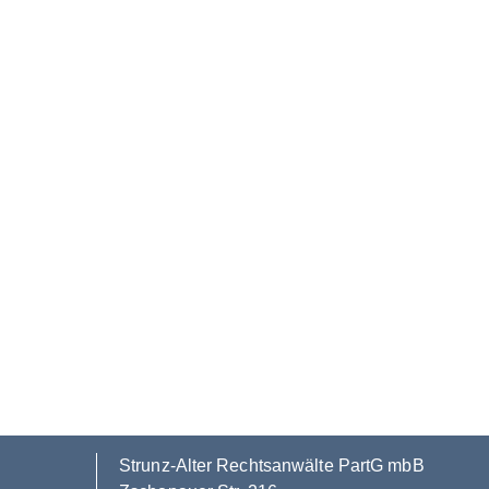
Strunz-Alter Rechtsanwälte PartG mbB