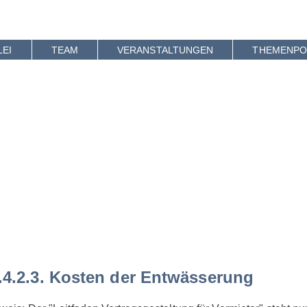
Skip
to
content
LEI
TEAM
VERANSTALTUNGEN
THEMENPO
.4.2.3. Kosten der Entwässerung