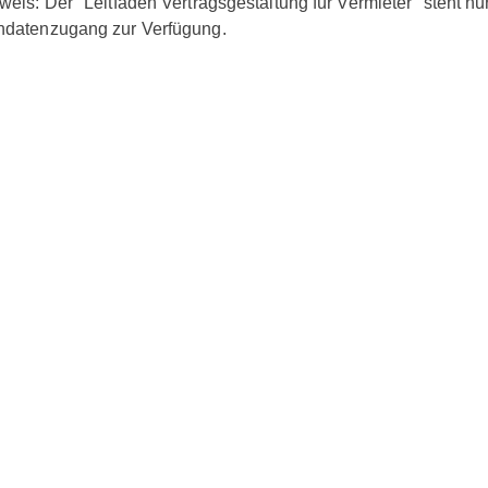
weis:
Der "Leitfaden Vertragsgestaltung für Vermieter" steht 
datenzugang zur Verfügung.