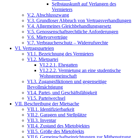
Selbstauskunft auf Verlangen des
Vermieters
V.2. Abschlusszwang
V.3. Grundloser Abbruch von Vertragsverhandlungen
V.4. Allgemeines Gleichbehandlungsgesetz
V.5. Genossenschaftsrechtliche Anforderungen
V.6. Mietvorverträge
V.7. Verbraucherschutz – Widerrufsrechte
VI. Vertragsparteien
VI.1. Bezeichnung des Vermieters
VI.2. Mietpartei
VI.2.2.1. Ehegatten
VI.2.2.2. Vermietung an eine studentische
Wohngemeinschaft
VI.3. Zugangsfiktionen und gegenseitige
Bevollmächtigung
VI.4. Partei- und Geschäftsfähigkeit
VI.5. Parteiwechsel
VII. Beschreibung der Mietsache
VII.1. Identifizierbarkeit
VII.2. Garagen und Stellplätze
VII.3. Inventar
VII.4. Zustand des Mietobjektes
VII.5. Größe des Mietobjekts
VII.6. Gemeinschaftseinrichtungen zur Mitbenutzung