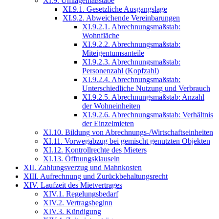
XI.9. Umlagemaßstäbe
XI.9.1. Gesetzliche Ausgangslage
XI.9.2. Abweichende Vereinbarungen
XI.9.2.1. Abrechnungsmaßstab:
Wohnfläche
XI.9.2.2. Abrechnungsmaßstab:
Miteigentumsanteile
XI.9.2.3. Abrechnungsmaßstab:
Personenzahl (Kopfzahl)
XI.9.2.4. Abrechnungsmaßstab:
Unterschiedliche Nutzung und Verbrauch
XI.9.2.5. Abrechnungsmaßstab: Anzahl
der Wohneinheiten
XI.9.2.6. Abrechnungsmaßstab: Verhältnis
der Einzelmieten
XI.10. Bildung von Abrechnungs-/Wirtschaftseinheiten
XI.11. Vorwegabzug bei gemischt genutzten Objekten
XI.12. Kontrollrechte des Mieters
XI.13. Öffnungsklauseln
XII. Zahlungsverzug und Mahnkosten
XIII. Aufrechnung und Zurückbehaltungsrecht
XIV. Laufzeit des Mietvertrages
XIV.1. Regelungsbedarf
XIV.2. Vertragsbeginn
XIV.3. Kündigung