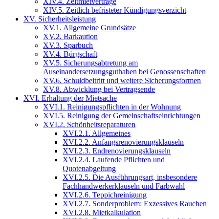
XIV.4. Zeitmietverträge
XIV.5. Zeitlich befristeter Kündigungsverzicht
XV. Sicherheitsleistung
XV.1. Allgemeine Grundsätze
XV.2. Barkaution
XV.3. Sparbuch
XV.4. Bürgschaft
XV.5. Sicherungsabtretung am
Auseinandersetzungsguthaben bei Genossenschaften
XV.6. Schuldbeitritt und weitere Sicherungsformen
XV.8. Abwicklung bei Vertragsende
XVI. Erhaltung der Mietsache
XVI.1. Reinigungspflichten in der Wohnung
XVI.5. Reinigung der Gemeinschaftseinrichtungen
XVI.2. Schönheitsreparaturen
XVI.2.1. Allgemeines
XVI.2.2. Anfangsrenovierungsklauseln
XVI.2.3. Endrenovierungsklauseln
XVI.2.4. Laufende Pflichten und
Quotenabgeltung
XVI.2.5. Die Ausführungsart, insbesondere
Fachhandwerkerklauseln und Farbwahl
XVI.2.6. Teppichreinigung
XVI.2.7. Sonderproblem: Exzessives Rauchen
XVI.2.8. Mietkalkulation