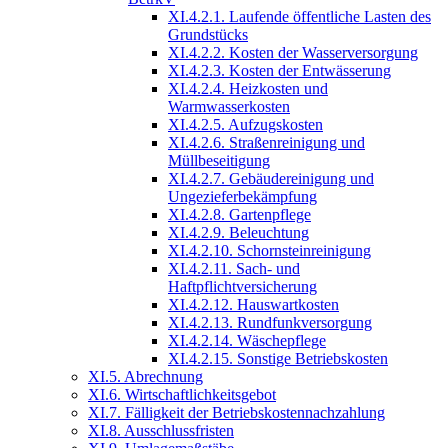
XI.4.2.1. Laufende öffentliche Lasten des
Grundstücks
XI.4.2.2. Kosten der Wasserversorgung
XI.4.2.3. Kosten der Entwässerung
XI.4.2.4. Heizkosten und
Warmwasserkosten
XI.4.2.5. Aufzugskosten
XI.4.2.6. Straßenreinigung und
Müllbeseitigung
XI.4.2.7. Gebäudereinigung und
Ungezieferbekämpfung
XI.4.2.8. Gartenpflege
XI.4.2.9. Beleuchtung
XI.4.2.10. Schornsteinreinigung
XI.4.2.11. Sach- und
Haftpflichtversicherung
XI.4.2.12. Hauswartkosten
XI.4.2.13. Rundfunkversorgung
XI.4.2.14. Wäschepflege
XI.4.2.15. Sonstige Betriebskosten
XI.5. Abrechnung
XI.6. Wirtschaftlichkeitsgebot
XI.7. Fälligkeit der Betriebskostennachzahlung
XI.8. Ausschlussfristen