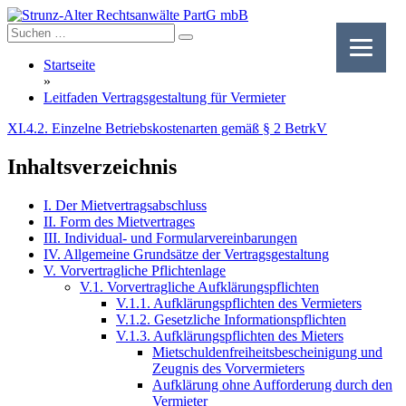
Skip
to
content
Startseite
»
Leitfaden Vertragsgestaltung für Vermieter
XI.4.2. Einzelne Betriebskostenarten gemäß § 2 BetrkV
Inhaltsverzeichnis
I. Der Mietvertragsabschluss
II. Form des Mietvertrages
III. Individual- und Formularvereinbarungen
IV. Allgemeine Grundsätze der Vertragsgestaltung
V. Vorvertragliche Pflichtenlage
V.1. Vorvertragliche Aufklärungspflichten
V.1.1. Aufklärungspflichten des Vermieters
V.1.2. Gesetzliche Informationspflichten
V.1.3. Aufklärungspflichten des Mieters
Mietschuldenfreiheitsbescheinigung und
Zeugnis des Vorvermieters
Aufklärung ohne Aufforderung durch den
Vermieter