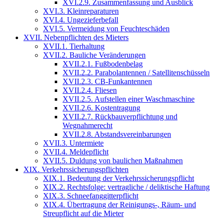
XVI.2.9. Zusammenfassung und Ausblick
XVI.3. Kleinreparaturen
XVI.4. Ungezieferbefall
XVI.5. Vermeidung von Feuchteschäden
XVII. Nebenpflichten des Mieters
XVII.1. Tierhaltung
XVII.2. Bauliche Veränderungen
XVII.2.1. Fußbodenbelag
XVII.2.2. Parabolantennen / Satellitenschüsseln
XVII.2.3. CB-Funkantennen
XVII.2.4. Fliesen
XVII.2.5. Aufstellen einer Waschmaschine
XVII.2.6. Kostentragung
XVII.2.7. Rückbauverpflichtung und
Wegnahmerecht
XVII.2.8. Abstandsvereinbarungen
XVII.3. Untermiete
XVII.4. Meldepflicht
XVII.5. Duldung von baulichen Maßnahmen
XIX. Verkehrssicherungspflichten
XIX.1. Bedeutung der Verkehrssicherungspflicht
XIX.2. Rechtsfolge: vertragliche / deliktische Haftung
XIX.3. Schneefanggitterpflicht
XIX.4. Übertragung der Reinigungs-, Räum- und
Streupflicht auf die Mieter