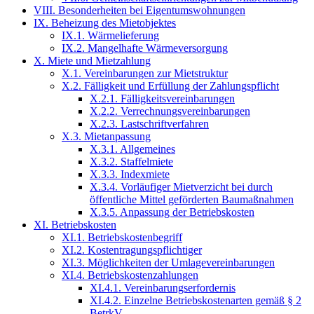
VIII. Besonderheiten bei Eigentumswohnungen
IX. Beheizung des Mietobjektes
IX.1. Wärmelieferung
IX.2. Mangelhafte Wärmeversorgung
X. Miete und Mietzahlung
X.1. Vereinbarungen zur Mietstruktur
X.2. Fälligkeit und Erfüllung der Zahlungspflicht
X.2.1. Fälligkeitsvereinbarungen
X.2.2. Verrechnungsvereinbarungen
X.2.3. Lastschriftverfahren
X.3. Mietanpassung
X.3.1. Allgemeines
X.3.2. Staffelmiete
X.3.3. Indexmiete
X.3.4. Vorläufiger Mietverzicht bei durch
öffentliche Mittel geförderten Baumaßnahmen
X.3.5. Anpassung der Betriebskosten
XI. Betriebskosten
XI.1. Betriebskostenbegriff
XI.2. Kostentragungspflichtiger
XI.3. Möglichkeiten der Umlagevereinbarungen
XI.4. Betriebskostenzahlungen
XI.4.1. Vereinbarungserfordernis
XI.4.2. Einzelne Betriebskostenarten gemäß § 2
BetrkV