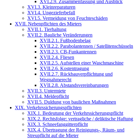
XVI.2.9. Zusammenfassung und Ausblick
XVI.3. Kleinreparaturen
XVI.4. Ungezieferbefall
XVI.5. Vermeidung von Feuchteschäden
XVII. Nebenpflichten des Mieters
XVII.1. Tierhaltung
XVII.2. Bauliche Veränderungen
XVII.2.1. Fußbodenbelag
XVII.2.2. Parabolantennen / Satellitenschüsseln
XVII.2.3. CB-Funkantennen
XVII.2.4. Fliesen
XVII.2.5. Aufstellen einer Waschmaschine
XVII.2.6. Kostentragung
XVII.2.7. Rückbauverpflichtung und
Wegnahmerecht
XVII.2.8. Abstandsvereinbarungen
XVII.3. Untermiete
XVII.4. Meldepflicht
XVII.5. Duldung von baulichen Maßnahmen
XIX. Verkehrssicherungspflichten
XIX.1. Bedeutung der Verkehrssicherungspflicht
XIX.2. Rechtsfolge: vertragliche / deliktische Haftung
XIX.3. Schneefanggitterpflicht
XIX.4. Übertragung der Reinigungs-, Räum- und
Streupflicht auf die Mieter