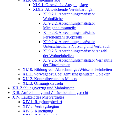
XI.9. Umlagemaßstäbe
XI.9.1. Gesetzliche Ausgangslage
XI.9.2. Abweichende Vereinbarungen
XI.9.2.1. Abrechnungsmaßstab:
Wohnfläche
XI.9.2.2. Abrechnungsmaßstab:
Miteigentumsanteile
XI.9.2.3. Abrechnungsmaßstab:
Personenzahl (Kopfzahl)
XI.9.2.4. Abrechnungsmaßstab:
Unterschiedliche Nutzung und Verbrauch
XI.9.2.5. Abrechnungsmaßstab: Anzahl
der Wohneinheiten
XI.9.2.6. Abrechnungsmaßstab: Verhältnis
der Einzelmieten
XI.10. Bildung von Abrechnungs-/Wirtschaftseinheiten
XI.11. Vorwegabzug bei gemischt genutzten Objekten
XI.12. Kontrollrechte des Mieters
XI.13. Öffnungsklauseln
XII. Zahlungsverzug und Mahnkosten
XIII. Aufrechnung und Zurückbehaltungsrecht
XIV. Laufzeit des Mietvertrages
XIV.1. Regelungsbedarf
XIV.2. Vertragsbeginn
XIV.3. Kündigung