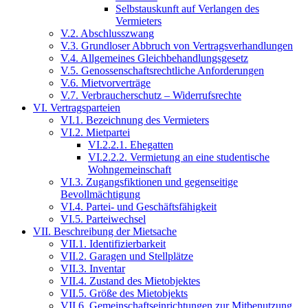
Selbstauskunft auf Verlangen des
Vermieters
V.2. Abschlusszwang
V.3. Grundloser Abbruch von Vertragsverhandlungen
V.4. Allgemeines Gleichbehandlungsgesetz
V.5. Genossenschaftsrechtliche Anforderungen
V.6. Mietvorverträge
V.7. Verbraucherschutz – Widerrufsrechte
VI. Vertragsparteien
VI.1. Bezeichnung des Vermieters
VI.2. Mietpartei
VI.2.2.1. Ehegatten
VI.2.2.2. Vermietung an eine studentische
Wohngemeinschaft
VI.3. Zugangsfiktionen und gegenseitige
Bevollmächtigung
VI.4. Partei- und Geschäftsfähigkeit
VI.5. Parteiwechsel
VII. Beschreibung der Mietsache
VII.1. Identifizierbarkeit
VII.2. Garagen und Stellplätze
VII.3. Inventar
VII.4. Zustand des Mietobjektes
VII.5. Größe des Mietobjekts
VII.6. Gemeinschaftseinrichtungen zur Mitbenutzung