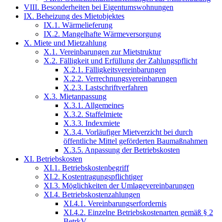
VIII. Besonderheiten bei Eigentumswohnungen
IX. Beheizung des Mietobjektes
IX.1. Wärmelieferung
IX.2. Mangelhafte Wärmeversorgung
X. Miete und Mietzahlung
X.1. Vereinbarungen zur Mietstruktur
X.2. Fälligkeit und Erfüllung der Zahlungspflicht
X.2.1. Fälligkeitsvereinbarungen
X.2.2. Verrechnungsvereinbarungen
X.2.3. Lastschriftverfahren
X.3. Mietanpassung
X.3.1. Allgemeines
X.3.2. Staffelmiete
X.3.3. Indexmiete
X.3.4. Vorläufiger Mietverzicht bei durch
öffentliche Mittel geförderten Baumaßnahmen
X.3.5. Anpassung der Betriebskosten
XI. Betriebskosten
XI.1. Betriebskostenbegriff
XI.2. Kostentragungspflichtiger
XI.3. Möglichkeiten der Umlagevereinbarungen
XI.4. Betriebskostenzahlungen
XI.4.1. Vereinbarungserfordernis
XI.4.2. Einzelne Betriebskostenarten gemäß § 2
BetrkV