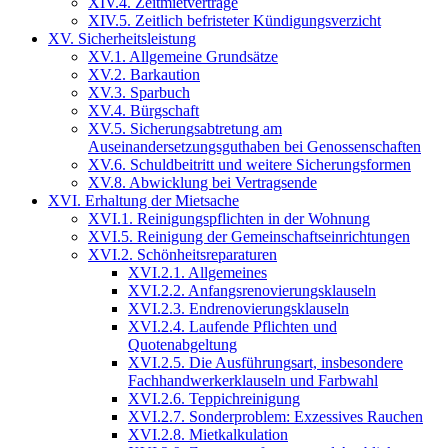
XIV.4. Zeitmietverträge
XIV.5. Zeitlich befristeter Kündigungsverzicht
XV. Sicherheitsleistung
XV.1. Allgemeine Grundsätze
XV.2. Barkaution
XV.3. Sparbuch
XV.4. Bürgschaft
XV.5. Sicherungsabtretung am
Auseinandersetzungsguthaben bei Genossenschaften
XV.6. Schuldbeitritt und weitere Sicherungsformen
XV.8. Abwicklung bei Vertragsende
XVI. Erhaltung der Mietsache
XVI.1. Reinigungspflichten in der Wohnung
XVI.5. Reinigung der Gemeinschaftseinrichtungen
XVI.2. Schönheitsreparaturen
XVI.2.1. Allgemeines
XVI.2.2. Anfangsrenovierungsklauseln
XVI.2.3. Endrenovierungsklauseln
XVI.2.4. Laufende Pflichten und
Quotenabgeltung
XVI.2.5. Die Ausführungsart, insbesondere
Fachhandwerkerklauseln und Farbwahl
XVI.2.6. Teppichreinigung
XVI.2.7. Sonderproblem: Exzessives Rauchen
XVI.2.8. Mietkalkulation