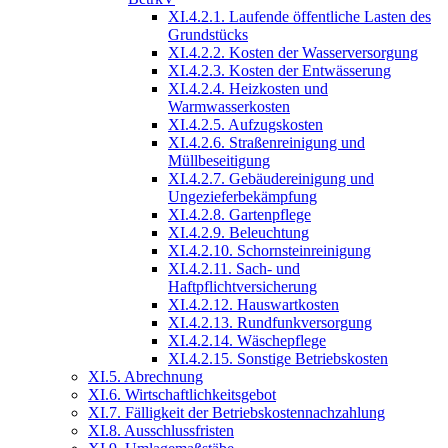
XI.4.2.1. Laufende öffentliche Lasten des
Grundstücks
XI.4.2.2. Kosten der Wasserversorgung
XI.4.2.3. Kosten der Entwässerung
XI.4.2.4. Heizkosten und
Warmwasserkosten
XI.4.2.5. Aufzugskosten
XI.4.2.6. Straßenreinigung und
Müllbeseitigung
XI.4.2.7. Gebäudereinigung und
Ungezieferbekämpfung
XI.4.2.8. Gartenpflege
XI.4.2.9. Beleuchtung
XI.4.2.10. Schornsteinreinigung
XI.4.2.11. Sach- und
Haftpflichtversicherung
XI.4.2.12. Hauswartkosten
XI.4.2.13. Rundfunkversorgung
XI.4.2.14. Wäschepflege
XI.4.2.15. Sonstige Betriebskosten
XI.5. Abrechnung
XI.6. Wirtschaftlichkeitsgebot
XI.7. Fälligkeit der Betriebskostennachzahlung
XI.8. Ausschlussfristen