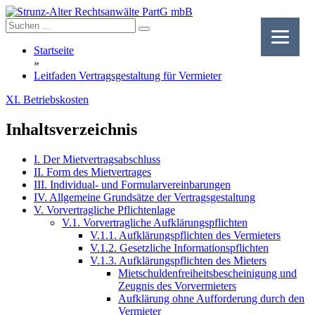
Skip
to
content
Startseite
»
Leitfaden Vertragsgestaltung für Vermieter
XI. Betriebskosten
Inhaltsverzeichnis
I. Der Mietvertragsabschluss
II. Form des Mietvertrages
III. Individual- und Formularvereinbarungen
IV. Allgemeine Grundsätze der Vertragsgestaltung
V. Vorvertragliche Pflichtenlage
V.1. Vorvertragliche Aufklärungspflichten
V.1.1. Aufklärungspflichten des Vermieters
V.1.2. Gesetzliche Informationspflichten
V.1.3. Aufklärungspflichten des Mieters
Mietschuldenfreiheitsbescheinigung und
Zeugnis des Vorvermieters
Aufklärung ohne Aufforderung durch den
Vermieter