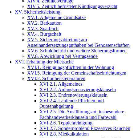
XIV.4. Zeitmietverträge
XIV.5. Zeitlich befristeter Kündigungsverzicht
XV. Sicherheitsleistung
XV.1. Allgemeine Grundsätze
XV.2. Barkaution
XV.3. Sparbuch
XV.4. Bürgschaft
XV.5. Sicherungsabtretung am
Auseinandersetzungsguthaben bei Genossenschaften
XV.6. Schuldbeitritt und weitere Sicherungsformen
XV.8. Abwicklung bei Vertragsende
XVI. Erhaltung der Mietsache
XVI.1. Reinigungspflichten in der Wohnung
XVI.5. Reinigung der Gemeinschaftseinrichtungen
XVI.2. Schönheitsreparaturen
XVI.2.1. Allgemeines
XVI.2.2. Anfangsrenovierungsklauseln
XVI.2.3. Endrenovierungsklauseln
XVI.2.4. Laufende Pflichten und
Quotenabgeltung
XVI.2.5. Die Ausführungsart, insbesondere
Fachhandwerkerklauseln und Farbwahl
XVI.2.6. Teppichreinigung
XVI.2.7. Sonderproblem: Exzessives Rauchen
XVI.2.8. Mietkalkulation