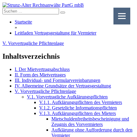
Skip
to
content
Startseite
»
Leitfaden Vertragsgestaltung für Vermieter
V. Vorvertragliche Pflichtenlage
Inhaltsverzeichnis
I. Der Mietvertragsabschluss
II. Form des Mietvertrages
III. Individual- und Formularvereinbarungen
IV. Allgemeine Grundsätze der Vertragsgestaltung
V. Vorvertragliche Pflichtenlage
V.1. Vorvertragliche Aufklärungspflichten
V.1.1. Aufklärungspflichten des Vermieters
V.1.2. Gesetzliche Informationspflichten
V.1.3. Aufklärungspflichten des Mieters
Mietschuldenfreiheitsbescheinigung und
Zeugnis des Vorvermieters
Aufklärung ohne Aufforderung durch den
Vermieter