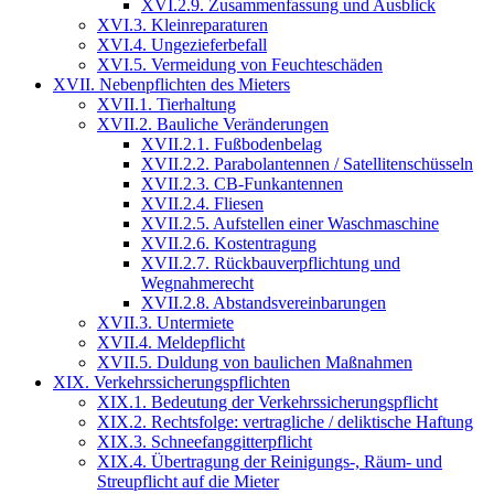
XVI.2.9. Zusammenfassung und Ausblick
XVI.3. Kleinreparaturen
XVI.4. Ungezieferbefall
XVI.5. Vermeidung von Feuchteschäden
XVII. Nebenpflichten des Mieters
XVII.1. Tierhaltung
XVII.2. Bauliche Veränderungen
XVII.2.1. Fußbodenbelag
XVII.2.2. Parabolantennen / Satellitenschüsseln
XVII.2.3. CB-Funkantennen
XVII.2.4. Fliesen
XVII.2.5. Aufstellen einer Waschmaschine
XVII.2.6. Kostentragung
XVII.2.7. Rückbauverpflichtung und
Wegnahmerecht
XVII.2.8. Abstandsvereinbarungen
XVII.3. Untermiete
XVII.4. Meldepflicht
XVII.5. Duldung von baulichen Maßnahmen
XIX. Verkehrssicherungspflichten
XIX.1. Bedeutung der Verkehrssicherungspflicht
XIX.2. Rechtsfolge: vertragliche / deliktische Haftung
XIX.3. Schneefanggitterpflicht
XIX.4. Übertragung der Reinigungs-, Räum- und
Streupflicht auf die Mieter