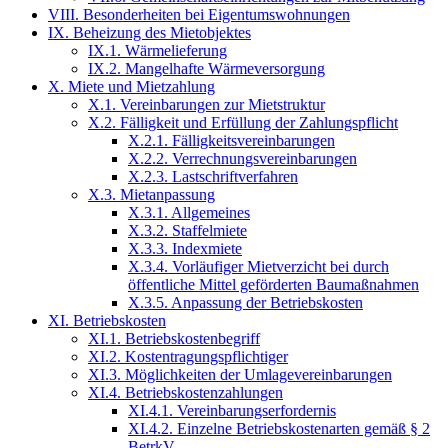
VIII. Besonderheiten bei Eigentumswohnungen
IX. Beheizung des Mietobjektes
IX.1. Wärmelieferung
IX.2. Mangelhafte Wärmeversorgung
X. Miete und Mietzahlung
X.1. Vereinbarungen zur Mietstruktur
X.2. Fälligkeit und Erfüllung der Zahlungspflicht
X.2.1. Fälligkeitsvereinbarungen
X.2.2. Verrechnungsvereinbarungen
X.2.3. Lastschriftverfahren
X.3. Mietanpassung
X.3.1. Allgemeines
X.3.2. Staffelmiete
X.3.3. Indexmiete
X.3.4. Vorläufiger Mietverzicht bei durch
öffentliche Mittel geförderten Baumaßnahmen
X.3.5. Anpassung der Betriebskosten
XI. Betriebskosten
XI.1. Betriebskostenbegriff
XI.2. Kostentragungspflichtiger
XI.3. Möglichkeiten der Umlagevereinbarungen
XI.4. Betriebskostenzahlungen
XI.4.1. Vereinbarungserfordernis
XI.4.2. Einzelne Betriebskostenarten gemäß § 2
BetrkV