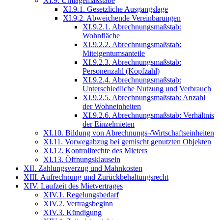
XI.9. Umlagemaßstäbe
XI.9.1. Gesetzliche Ausgangslage
XI.9.2. Abweichende Vereinbarungen
XI.9.2.1. Abrechnungsmaßstab:
Wohnfläche
XI.9.2.2. Abrechnungsmaßstab:
Miteigentumsanteile
XI.9.2.3. Abrechnungsmaßstab:
Personenzahl (Kopfzahl)
XI.9.2.4. Abrechnungsmaßstab:
Unterschiedliche Nutzung und Verbrauch
XI.9.2.5. Abrechnungsmaßstab: Anzahl
der Wohneinheiten
XI.9.2.6. Abrechnungsmaßstab: Verhältnis
der Einzelmieten
XI.10. Bildung von Abrechnungs-/Wirtschaftseinheiten
XI.11. Vorwegabzug bei gemischt genutzten Objekten
XI.12. Kontrollrechte des Mieters
XI.13. Öffnungsklauseln
XII. Zahlungsverzug und Mahnkosten
XIII. Aufrechnung und Zurückbehaltungsrecht
XIV. Laufzeit des Mietvertrages
XIV.1. Regelungsbedarf
XIV.2. Vertragsbeginn
XIV.3. Kündigung