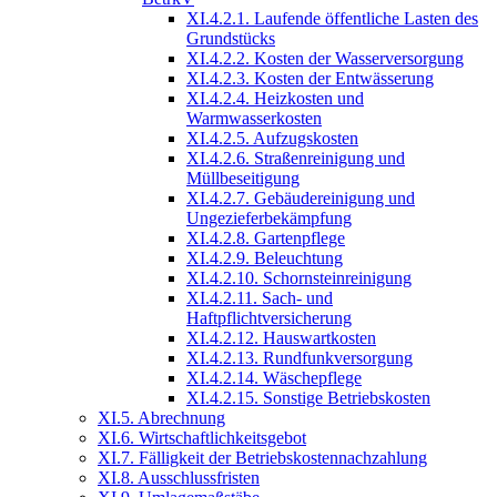
XI.4.2.1. Laufende öffentliche Lasten des
Grundstücks
XI.4.2.2. Kosten der Wasserversorgung
XI.4.2.3. Kosten der Entwässerung
XI.4.2.4. Heizkosten und
Warmwasserkosten
XI.4.2.5. Aufzugskosten
XI.4.2.6. Straßenreinigung und
Müllbeseitigung
XI.4.2.7. Gebäudereinigung und
Ungezieferbekämpfung
XI.4.2.8. Gartenpflege
XI.4.2.9. Beleuchtung
XI.4.2.10. Schornsteinreinigung
XI.4.2.11. Sach- und
Haftpflichtversicherung
XI.4.2.12. Hauswartkosten
XI.4.2.13. Rundfunkversorgung
XI.4.2.14. Wäschepflege
XI.4.2.15. Sonstige Betriebskosten
XI.5. Abrechnung
XI.6. Wirtschaftlichkeitsgebot
XI.7. Fälligkeit der Betriebskostennachzahlung
XI.8. Ausschlussfristen