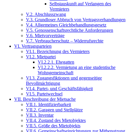
Selbstauskunft auf Verlangen des
Vermieters
V.2. Abschlusszwang
V.3. Grundloser Abbruch von Vertragsverhandlungen
V.4. Allgemeines Gleichbehandlungsgesetz
V.5. Genossenschaftsrechtliche Anforderungen
V.6. Mietvorverträge
V.7. Verbraucherschutz – Widerrufsrechte
VI. Vertragsparteien
VI.1. Bezeichnung des Vermieters
VI.2. Mietpartei
VI.2.2.1. Ehegatten
VI.2.2.2. Vermietung an eine studentische
Wohngemeinschaft
VI.3. Zugangsfiktionen und gegenseitige
Bevollmächtigung
VI.4. Partei- und Geschäftsfähigkeit
VI.5. Parteiwechsel
VII. Beschreibung der Mietsache
VII.1. Identifizierbarkeit
VII.2. Garagen und Stellplätze
VII.3. Inventar
VII.4. Zustand des Mietobjektes
VII.5. Größe des Mietobjekts
VII.6. Gemeinschaftseinrichtungen zur Mitbenutzung