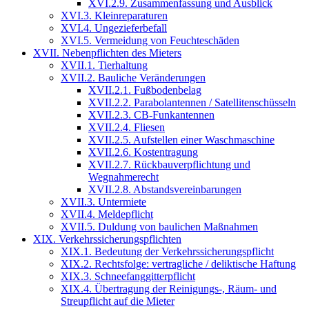
XVI.2.9. Zusammenfassung und Ausblick
XVI.3. Kleinreparaturen
XVI.4. Ungezieferbefall
XVI.5. Vermeidung von Feuchteschäden
XVII. Nebenpflichten des Mieters
XVII.1. Tierhaltung
XVII.2. Bauliche Veränderungen
XVII.2.1. Fußbodenbelag
XVII.2.2. Parabolantennen / Satellitenschüsseln
XVII.2.3. CB-Funkantennen
XVII.2.4. Fliesen
XVII.2.5. Aufstellen einer Waschmaschine
XVII.2.6. Kostentragung
XVII.2.7. Rückbauverpflichtung und
Wegnahmerecht
XVII.2.8. Abstandsvereinbarungen
XVII.3. Untermiete
XVII.4. Meldepflicht
XVII.5. Duldung von baulichen Maßnahmen
XIX. Verkehrssicherungspflichten
XIX.1. Bedeutung der Verkehrssicherungspflicht
XIX.2. Rechtsfolge: vertragliche / deliktische Haftung
XIX.3. Schneefanggitterpflicht
XIX.4. Übertragung der Reinigungs-, Räum- und
Streupflicht auf die Mieter