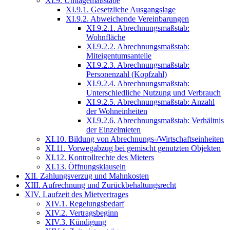
XI.9. Umlagemaßstäbe
XI.9.1. Gesetzliche Ausgangslage
XI.9.2. Abweichende Vereinbarungen
XI.9.2.1. Abrechnungsmaßstab:
Wohnfläche
XI.9.2.2. Abrechnungsmaßstab:
Miteigentumsanteile
XI.9.2.3. Abrechnungsmaßstab:
Personenzahl (Kopfzahl)
XI.9.2.4. Abrechnungsmaßstab:
Unterschiedliche Nutzung und Verbrauch
XI.9.2.5. Abrechnungsmaßstab: Anzahl
der Wohneinheiten
XI.9.2.6. Abrechnungsmaßstab: Verhältnis
der Einzelmieten
XI.10. Bildung von Abrechnungs-/Wirtschaftseinheiten
XI.11. Vorwegabzug bei gemischt genutzten Objekten
XI.12. Kontrollrechte des Mieters
XI.13. Öffnungsklauseln
XII. Zahlungsverzug und Mahnkosten
XIII. Aufrechnung und Zurückbehaltungsrecht
XIV. Laufzeit des Mietvertrages
XIV.1. Regelungsbedarf
XIV.2. Vertragsbeginn
XIV.3. Kündigung