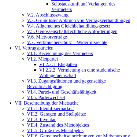
Selbstauskunft auf Verlangen des
Vermieters
V.2. Abschlusszwang
V.3. Grundloser Abbruch von Vertragsverhandlungen
V.4. Allgemeines Gleichbehandlungsgesetz
V.5. Genossenschaftsrechtliche Anforderungen
V.6. Mietvorverträge
V.7. Verbraucherschutz – Widerrufsrechte
VI. Vertragsparteien
VI.1. Bezeichnung des Vermieters
VI.2. Mietpartei
VI.2.2.1. Ehegatten
VI.2.2.2. Vermietung an eine studentische
Wohngemeinschaft
VI.3. Zugangsfiktionen und gegenseitige
Bevollmächtigung
VI.4. Partei- und Geschäftsfähigkeit
VI.5. Parteiwechsel
VII. Beschreibung der Mietsache
VII.1. Identifizierbarkeit
VII.2. Garagen und Stellplätze
VII.3. Inventar
VII.4. Zustand des Mietobjektes
VII.5. Größe des Mietobjekts
VII.6. Gemeinschaftseinrichtungen zur Mitbenutzung