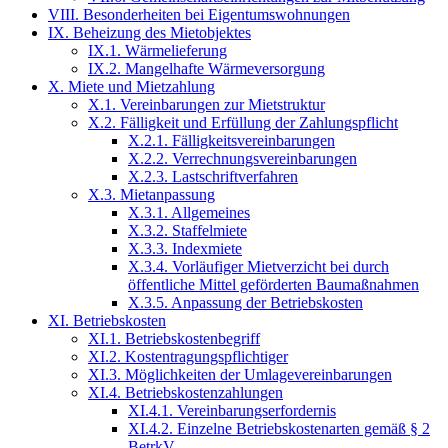
VIII. Besonderheiten bei Eigentumswohnungen
IX. Beheizung des Mietobjektes
IX.1. Wärmelieferung
IX.2. Mangelhafte Wärmeversorgung
X. Miete und Mietzahlung
X.1. Vereinbarungen zur Mietstruktur
X.2. Fälligkeit und Erfüllung der Zahlungspflicht
X.2.1. Fälligkeitsvereinbarungen
X.2.2. Verrechnungsvereinbarungen
X.2.3. Lastschriftverfahren
X.3. Mietanpassung
X.3.1. Allgemeines
X.3.2. Staffelmiete
X.3.3. Indexmiete
X.3.4. Vorläufiger Mietverzicht bei durch
öffentliche Mittel geförderten Baumaßnahmen
X.3.5. Anpassung der Betriebskosten
XI. Betriebskosten
XI.1. Betriebskostenbegriff
XI.2. Kostentragungspflichtiger
XI.3. Möglichkeiten der Umlagevereinbarungen
XI.4. Betriebskostenzahlungen
XI.4.1. Vereinbarungserfordernis
XI.4.2. Einzelne Betriebskostenarten gemäß § 2
BetrkV