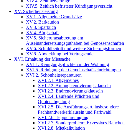
XIV.4. Zeitmietverträge
XIV.5. Zeitlich befristeter Kündigungsverzicht
XV. Sicherheitsleistung
XV.1. Allgemeine Grundsätze
XV.2. Barkaution
XV.3. Sparbuch
XV.4. Bürgschaft
XV.5. Sicherungsabtretung am
Auseinandersetzungsguthaben bei Genossenschaften
XV.6. Schuldbeitritt und weitere Sicherungsformen
XV.8. Abwicklung bei Vertragsende
XVI. Erhaltung der Mietsache
XVI.1. Reinigungspflichten in der Wohnung
XVI.5. Reinigung der Gemeinschaftseinrichtungen
XVI.2. Schönheitsreparaturen
XVI.2.1. Allgemeines
XVI.2.2. Anfangsrenovierungsklauseln
XVI.2.3. Endrenovierungsklauseln
XVI.2.4. Laufende Pflichten und
Quotenabgeltung
XVI.2.5. Die Ausführungsart, insbesondere
Fachhandwerkerklauseln und Farbwahl
XVI.2.6. Teppichreinigung
XVI.2.7. Sonderproblem: Exzessives Rauchen
XVI.2.8. Mietkalkulation