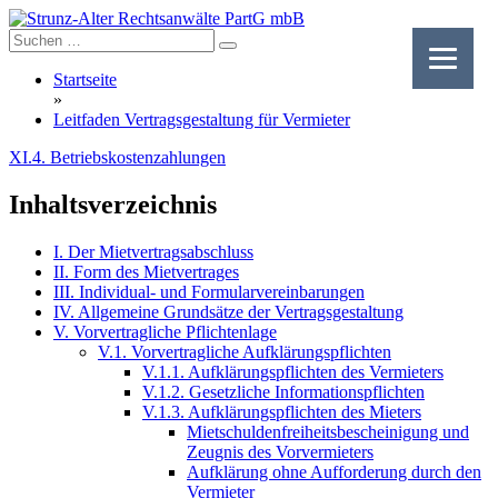
Skip
to
content
Startseite
»
Leitfaden Vertragsgestaltung für Vermieter
XI.4. Betriebskostenzahlungen
Inhaltsverzeichnis
I. Der Mietvertragsabschluss
II. Form des Mietvertrages
III. Individual- und Formularvereinbarungen
IV. Allgemeine Grundsätze der Vertragsgestaltung
V. Vorvertragliche Pflichtenlage
V.1. Vorvertragliche Aufklärungspflichten
V.1.1. Aufklärungspflichten des Vermieters
V.1.2. Gesetzliche Informationspflichten
V.1.3. Aufklärungspflichten des Mieters
Mietschuldenfreiheitsbescheinigung und
Zeugnis des Vorvermieters
Aufklärung ohne Aufforderung durch den
Vermieter