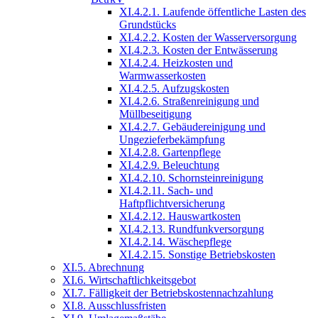
XI.4.2.1. Laufende öffentliche Lasten des
Grundstücks
XI.4.2.2. Kosten der Wasserversorgung
XI.4.2.3. Kosten der Entwässerung
XI.4.2.4. Heizkosten und
Warmwasserkosten
XI.4.2.5. Aufzugskosten
XI.4.2.6. Straßenreinigung und
Müllbeseitigung
XI.4.2.7. Gebäudereinigung und
Ungezieferbekämpfung
XI.4.2.8. Gartenpflege
XI.4.2.9. Beleuchtung
XI.4.2.10. Schornsteinreinigung
XI.4.2.11. Sach- und
Haftpflichtversicherung
XI.4.2.12. Hauswartkosten
XI.4.2.13. Rundfunkversorgung
XI.4.2.14. Wäschepflege
XI.4.2.15. Sonstige Betriebskosten
XI.5. Abrechnung
XI.6. Wirtschaftlichkeitsgebot
XI.7. Fälligkeit der Betriebskostennachzahlung
XI.8. Ausschlussfristen