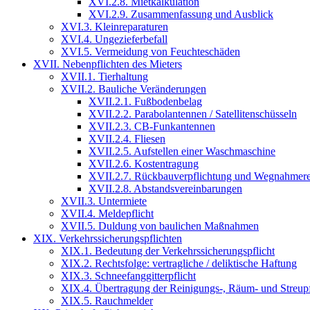
XVI.2.8. Mietkalkulation
XVI.2.9. Zusammenfassung und Ausblick
XVI.3. Kleinreparaturen
XVI.4. Ungezieferbefall
XVI.5. Vermeidung von Feuchteschäden
XVII. Nebenpflichten des Mieters
XVII.1. Tierhaltung
XVII.2. Bauliche Veränderungen
XVII.2.1. Fußbodenbelag
XVII.2.2. Parabolantennen / Satellitenschüsseln
XVII.2.3. CB-Funkantennen
XVII.2.4. Fliesen
XVII.2.5. Aufstellen einer Waschmaschine
XVII.2.6. Kostentragung
XVII.2.7. Rückbauverpflichtung und Wegnahmere
XVII.2.8. Abstandsvereinbarungen
XVII.3. Untermiete
XVII.4. Meldepflicht
XVII.5. Duldung von baulichen Maßnahmen
XIX. Verkehrssicherungspflichten
XIX.1. Bedeutung der Verkehrssicherungspflicht
XIX.2. Rechtsfolge: vertragliche / deliktische Haftung
XIX.3. Schneefanggitterpflicht
XIX.4. Übertragung der Reinigungs-, Räum- und Streupfl
XIX.5. Rauchmelder