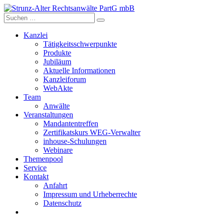
Skip
to
content
Kanzlei
Tätigkeitsschwerpunkte
Produkte
Jubiläum
Aktuelle Informationen
Kanzleiforum
WebAkte
Team
Anwälte
Veranstaltungen
Mandantentreffen
Zertifikatskurs WEG-Verwalter
inhouse-Schulungen
Webinare
Themenpool
Service
Kontakt
Anfahrt
Impressum und Urheberrechte
Datenschutz