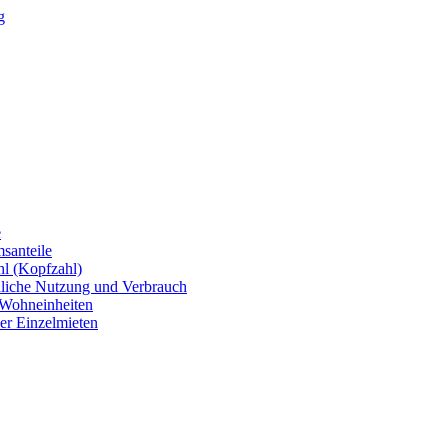
g
e
santeile
hl (Kopfzahl)
dliche Nutzung und Verbrauch
 Wohneinheiten
er Einzelmieten