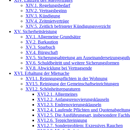
XIV. Laufzeit des Mietvertrages
XIV.1. Regelungsbedarf
XIV.2. Vertragsbeginn
XIV.3. Kündigung
XIV.4. Zeitmietverträge
XIV.5. Zeitlich befristeter Kündigungsverzicht
XV. Sicherheitsleistung
XV.1. Allgemeine Grundsätze
XV.2. Barkaution
XV.3. Sparbuch
XV.4. Bürgschaft
XV.5. Sicherungsabtretung am Auseinandersetzungsguth
XV.6. Schuldbeitritt und weitere Sicherungsformen
XV.8. Abwicklung bei Vertragsende
XVI. Erhaltung der Mietsache
XVI.1. Reinigungspflichten in der Wohnung
XVI.5. Reinigung der Gemeinschaftseinrichtungen
XVI.2. Schönheitsreparaturen
XVI.2.1. Allgemeines
XVI.2.2. Anfangsrenovierungsklauseln
XVI.2.3. Endrenovierungsklauseln
XVI.2.4. Laufende Pflichten und Quotenabgeltun
XVI.2.5. Die Ausführungsart, insbesondere Fach
XVI.2.6. Teppichreinigung
XVI.2.7. Sonderproblem: Exzessives Rauchen