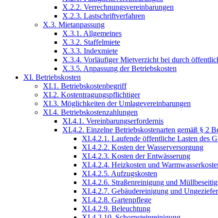
X.2.2. Verrechnungsvereinbarungen
X.2.3. Lastschriftverfahren
X.3. Mietanpassung
X.3.1. Allgemeines
X.3.2. Staffelmiete
X.3.3. Indexmiete
X.3.4. Vorläufiger Mietverzicht bei durch öffent
X.3.5. Anpassung der Betriebskosten
XI. Betriebskosten
XI.1. Betriebskostenbegriff
XI.2. Kostentragungspflichtiger
XI.3. Möglichkeiten der Umlagevereinbarungen
XI.4. Betriebskostenzahlungen
XI.4.1. Vereinbarungserfordernis
XI.4.2. Einzelne Betriebskostenarten gemäß § 2 B
XI.4.2.1. Laufende öffentliche Lasten des 
XI.4.2.2. Kosten der Wasserversorgung
XI.4.2.3. Kosten der Entwässerung
XI.4.2.4. Heizkosten und Warmwasserkoste
XI.4.2.5. Aufzugskosten
XI.4.2.6. Straßenreinigung und Müllbeseiti
XI.4.2.7. Gebäudereinigung und Ungezief
XI.4.2.8. Gartenpflege
XI.4.2.9. Beleuchtung
XI.4.2.10. Schornsteinreinigung