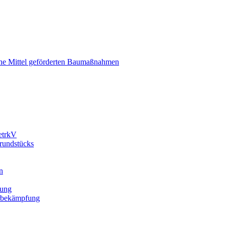
liche Mittel geförderten Baumaßnahmen
etrkV
Grundstücks
n
gung
erbekämpfung