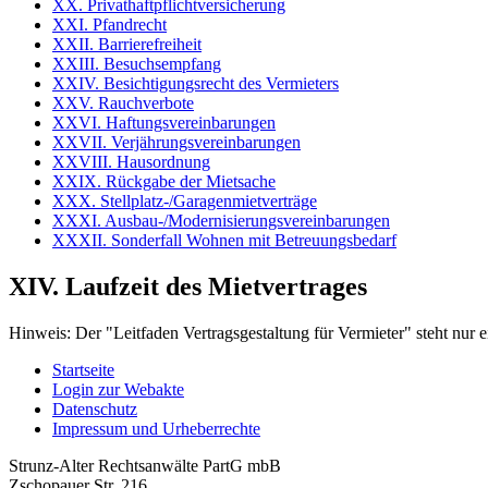
XX. Privathaftpflichtversicherung
XXI. Pfandrecht
XXII. Barrierefreiheit
XXIII. Besuchsempfang
XXIV. Besichtigungsrecht des Vermieters
XXV. Rauchverbote
XXVI. Haftungsvereinbarungen
XXVII. Verjährungsvereinbarungen
XXVIII. Hausordnung
XXIX. Rückgabe der Mietsache
XXX. Stellplatz-/Garagenmietverträge
XXXI. Ausbau-/Modernisierungsvereinbarungen
XXXII. Sonderfall Wohnen mit Betreuungsbedarf
XIV. Laufzeit des Mietvertrages
Hinweis:
Der "Leitfaden Vertragsgestaltung für Vermieter" steht nu
Startseite
Login zur Webakte
Datenschutz
Impressum und Urheberrechte
Strunz-Alter Rechtsanwälte PartG mbB
Zschopauer Str. 216