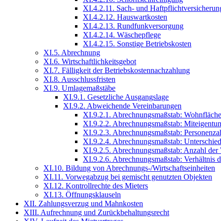
XI.4.2.11. Sach- und Haftpflichtversicherun
XI.4.2.12. Hauswartkosten
XI.4.2.13. Rundfunkversorgung
XI.4.2.14. Wäschepflege
XI.4.2.15. Sonstige Betriebskosten
XI.5. Abrechnung
XI.6. Wirtschaftlichkeitsgebot
XI.7. Fälligkeit der Betriebskostennachzahlung
XI.8. Ausschlussfristen
XI.9. Umlagemaßstäbe
XI.9.1. Gesetzliche Ausgangslage
XI.9.2. Abweichende Vereinbarungen
XI.9.2.1. Abrechnungsmaßstab: Wohnfläch
XI.9.2.2. Abrechnungsmaßstab: Miteigentum
XI.9.2.3. Abrechnungsmaßstab: Personenza
XI.9.2.4. Abrechnungsmaßstab: Unterschie
XI.9.2.5. Abrechnungsmaßstab: Anzahl der
XI.9.2.6. Abrechnungsmaßstab: Verhältnis d
XI.10. Bildung von Abrechnungs-/Wirtschaftseinheiten
XI.11. Vorwegabzug bei gemischt genutzten Objekten
XI.12. Kontrollrechte des Mieters
XI.13. Öffnungsklauseln
XII. Zahlungsverzug und Mahnkosten
XIII. Aufrechnung und Zurückbehaltungsrecht