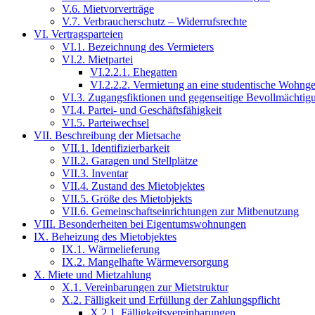
V.6. Mietvorverträge
V.7. Verbraucherschutz – Widerrufsrechte
VI. Vertragsparteien
VI.1. Bezeichnung des Vermieters
VI.2. Mietpartei
VI.2.2.1. Ehegatten
VI.2.2.2. Vermietung an eine studentische Wohng
VI.3. Zugangsfiktionen und gegenseitige Bevollmächtig
VI.4. Partei- und Geschäftsfähigkeit
VI.5. Parteiwechsel
VII. Beschreibung der Mietsache
VII.1. Identifizierbarkeit
VII.2. Garagen und Stellplätze
VII.3. Inventar
VII.4. Zustand des Mietobjektes
VII.5. Größe des Mietobjekts
VII.6. Gemeinschaftseinrichtungen zur Mitbenutzung
VIII. Besonderheiten bei Eigentumswohnungen
IX. Beheizung des Mietobjektes
IX.1. Wärmelieferung
IX.2. Mangelhafte Wärmeversorgung
X. Miete und Mietzahlung
X.1. Vereinbarungen zur Mietstruktur
X.2. Fälligkeit und Erfüllung der Zahlungspflicht
X.2.1. Fälligkeitsvereinbarungen