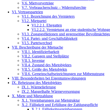
V.6. Mietvorverträge
V.7. Verbraucherschutz – Widerrufsrechte
VI. Vertragsparteien
VI.1. Bezeichnung des Vermieters
VI.2. Mietpartei
VI.2.2.1. Ehegatten
VI.2.2.2. Vermietung an eine studentische Wohng
VI.3. Zugangsfiktionen und gegenseitige Bevollmächtig
VI.4. Partei- und Geschäftsfähigkeit
VI.5. Parteiwechsel
VII. Beschreibung der Mietsache
VII.1. Identifizierbarkeit
VII.2. Garagen und Stellplätze
VII.3. Inventar
VII.4. Zustand des Mietobjektes
VII.5. Größe des Mietobjekts
VII.6. Gemeinschaftseinrichtungen zur Mitbenutzung
VIII. Besonderheiten bei Eigentumswohnungen
IX. Beheizung des Mietobjektes
IX.1. Wärmelieferung
IX.2. Mangelhafte Wärmeversorgung
X. Miete und Mietzahlung
X.1. Vereinbarungen zur Mietstruktur
X.2. Fälligkeit und Erfüllung der Zahlungspflicht
X.2.1. Fälligkeitsvereinbarungen