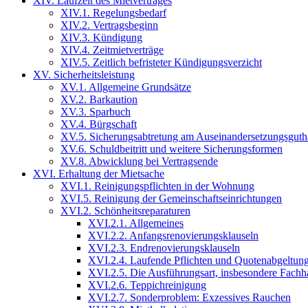
XIV. Laufzeit des Mietvertrages
XIV.1. Regelungsbedarf
XIV.2. Vertragsbeginn
XIV.3. Kündigung
XIV.4. Zeitmietverträge
XIV.5. Zeitlich befristeter Kündigungsverzicht
XV. Sicherheitsleistung
XV.1. Allgemeine Grundsätze
XV.2. Barkaution
XV.3. Sparbuch
XV.4. Bürgschaft
XV.5. Sicherungsabtretung am Auseinandersetzungsguth
XV.6. Schuldbeitritt und weitere Sicherungsformen
XV.8. Abwicklung bei Vertragsende
XVI. Erhaltung der Mietsache
XVI.1. Reinigungspflichten in der Wohnung
XVI.5. Reinigung der Gemeinschaftseinrichtungen
XVI.2. Schönheitsreparaturen
XVI.2.1. Allgemeines
XVI.2.2. Anfangsrenovierungsklauseln
XVI.2.3. Endrenovierungsklauseln
XVI.2.4. Laufende Pflichten und Quotenabgeltun
XVI.2.5. Die Ausführungsart, insbesondere Fach
XVI.2.6. Teppichreinigung
XVI.2.7. Sonderproblem: Exzessives Rauchen