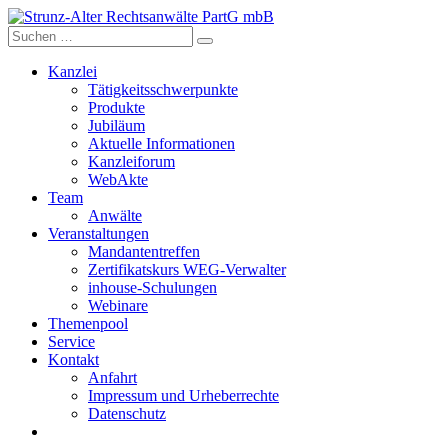
Skip
to
content
Kanzlei
Tätigkeitsschwerpunkte
Produkte
Jubiläum
Aktuelle Informationen
Kanzleiforum
WebAkte
Team
Anwälte
Veranstaltungen
Mandantentreffen
Zertifikatskurs WEG-Verwalter
inhouse-Schulungen
Webinare
Themenpool
Service
Kontakt
Anfahrt
Impressum und Urheberrechte
Datenschutz