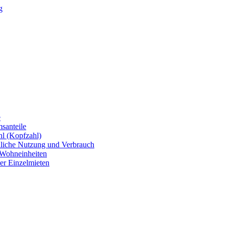
g
e
santeile
hl (Kopfzahl)
dliche Nutzung und Verbrauch
 Wohneinheiten
er Einzelmieten