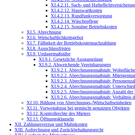
XI.4.2.11. Sach- und Haftpflichtversicherun
XI.4.2.12. Hauswartkosten
XI.4.2.13. Rundfunkversorgung
XI.4.2.14. Wäschepflege
XI.4.2.15. Sonstige Betriebskosten
XI.5. Abrechnung
XI.6. Wirtschaftlichkeitsgebot
XI.7. Fälligkeit der Betriebskostennachzahlung
XI.8. Ausschlussfristen
XI.9. Umlagemaßstäbe
XI.9.1. Gesetzliche Ausgangslage
XI.9.2. Abweichende Vereinbarungen
XI.9.2.1. Abrechnungsmaßstab: Wohnfläch
XI.9.2.2. Abrechnungsmaßstab: Miteigentum
XI.9.2.3. Abrechnungsmaßstab: Personenza
XI.9.2.4. Abrechnungsmaßstab: Unterschie
XI.9.2.5. Abrechnungsmaßstab: Anzahl der
XI.9.2.6. Abrechnungsmaßstab: Verhältnis d
XI.10. Bildung von Abrechnungs-/Wirtschaftseinheiten
XI.11. Vorwegabzug bei gemischt genutzten Objekten
XI.12. Kontrollrechte des Mieters
XI.13. Öffnungsklauseln
XII. Zahlungsverzug und Mahnkosten
XIII. Aufrechnung und Zurückbehaltungsrecht