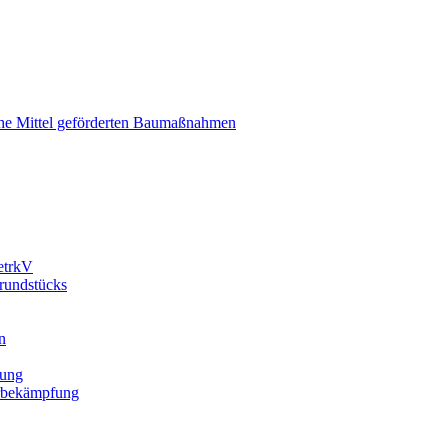
liche Mittel geförderten Baumaßnahmen
etrkV
Grundstücks
n
gung
erbekämpfung