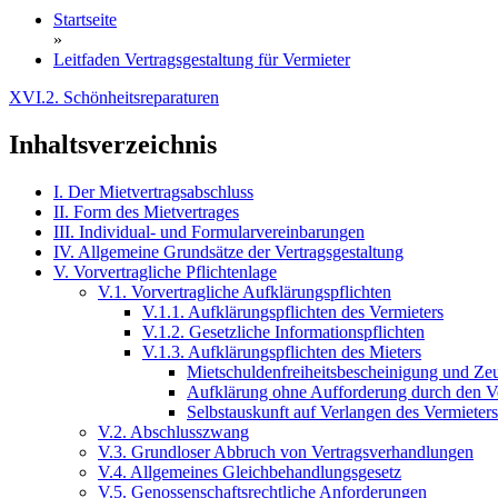
Startseite
»
Leitfaden Vertragsgestaltung für Vermieter
XVI.2. Schönheitsreparaturen
Inhaltsverzeichnis
I. Der Mietvertragsabschluss
II. Form des Mietvertrages
III. Individual- und Formularvereinbarungen
IV. Allgemeine Grundsätze der Vertragsgestaltung
V. Vorvertragliche Pflichtenlage
V.1. Vorvertragliche Aufklärungspflichten
V.1.1. Aufklärungspflichten des Vermieters
V.1.2. Gesetzliche Informationspflichten
V.1.3. Aufklärungspflichten des Mieters
Mietschuldenfreiheitsbescheinigung und Zeu
Aufklärung ohne Aufforderung durch den V
Selbstauskunft auf Verlangen des Vermieters
V.2. Abschlusszwang
V.3. Grundloser Abbruch von Vertragsverhandlungen
V.4. Allgemeines Gleichbehandlungsgesetz
V.5. Genossenschaftsrechtliche Anforderungen