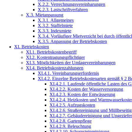
X.2.2. Verrechnungsvereinbarungen
X.2.3. Lastschriftverfahren
X.3. Mietanpassung
X.3.1. Allgemeines
X.3.2. Staffelmiete
X.3.3. Indexmiete
X.3.4. Vorläufiger Mietverzicht bei durch öffent
X.3.5. Anpassung der Betriebskosten
XI. Betriebskosten
XI.1. Betriebskostenbegriff
XI.2. Kostentragungspflichtiger
XI.3. Möglichkeiten der Umlagevereinbarungen
XI.4. Betriebskostenzahlungen
XI.4.1. Vereinbarungserfordernis
XI.4.2. Einzelne Betriebskostenarten gemäß § 2 B
XI.4.2.1. Laufende öffentliche Lasten des 
XI.4.2.2. Kosten der Wasserversorgung
XI.4.2.3. Kosten der Entwässerung
XI.4.2.4. Heizkosten und Warmwasserkoste
XI.4.2.5. Aufzugskosten
XI.4.2.6. Straßenreinigung und Müllbeseiti
XI.4.2.7. Gebäudereinigung und Ungezief
XI.4.2.8. Gartenpflege
XI.4.2.9. Beleuchtung
XI.4.2.10. Schornsteinreinigung