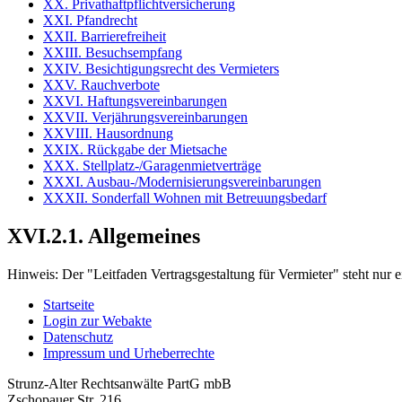
XX. Privathaftpflichtversicherung
XXI. Pfandrecht
XXII. Barrierefreiheit
XXIII. Besuchsempfang
XXIV. Besichtigungsrecht des Vermieters
XXV. Rauchverbote
XXVI. Haftungsvereinbarungen
XXVII. Verjährungsvereinbarungen
XXVIII. Hausordnung
XXIX. Rückgabe der Mietsache
XXX. Stellplatz-/Garagenmietverträge
XXXI. Ausbau-/Modernisierungsvereinbarungen
XXXII. Sonderfall Wohnen mit Betreuungsbedarf
XVI.2.1. Allgemeines
Hinweis:
Der "Leitfaden Vertragsgestaltung für Vermieter" steht nu
Startseite
Login zur Webakte
Datenschutz
Impressum und Urheberrechte
Strunz-Alter Rechtsanwälte PartG mbB
Zschopauer Str. 216