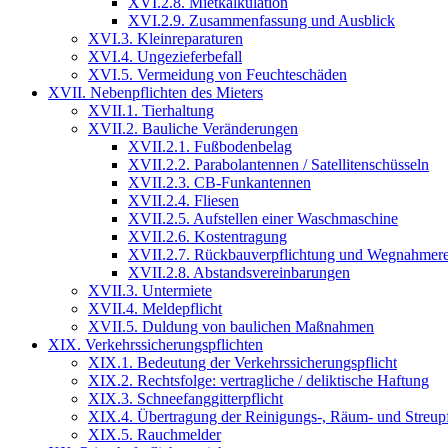
XVI.2.8. Mietkalkulation
XVI.2.9. Zusammenfassung und Ausblick
XVI.3. Kleinreparaturen
XVI.4. Ungezieferbefall
XVI.5. Vermeidung von Feuchteschäden
XVII. Nebenpflichten des Mieters
XVII.1. Tierhaltung
XVII.2. Bauliche Veränderungen
XVII.2.1. Fußbodenbelag
XVII.2.2. Parabolantennen / Satellitenschüsseln
XVII.2.3. CB-Funkantennen
XVII.2.4. Fliesen
XVII.2.5. Aufstellen einer Waschmaschine
XVII.2.6. Kostentragung
XVII.2.7. Rückbauverpflichtung und Wegnahmere
XVII.2.8. Abstandsvereinbarungen
XVII.3. Untermiete
XVII.4. Meldepflicht
XVII.5. Duldung von baulichen Maßnahmen
XIX. Verkehrssicherungspflichten
XIX.1. Bedeutung der Verkehrssicherungspflicht
XIX.2. Rechtsfolge: vertragliche / deliktische Haftung
XIX.3. Schneefanggitterpflicht
XIX.4. Übertragung der Reinigungs-, Räum- und Streupfl
XIX.5. Rauchmelder