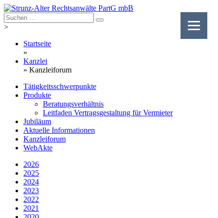
Skip
to
content
>
Startseite
»
Kanzlei
»
Kanzleiforum
Tätigkeitsschwerpunkte
Produkte
Beratungsverhältnis
Leitfaden Vertragsgestaltung für Vermieter
Jubiläum
Aktuelle Informationen
Kanzleiforum
WebAkte
2026
2025
2024
2023
2022
2021
2020