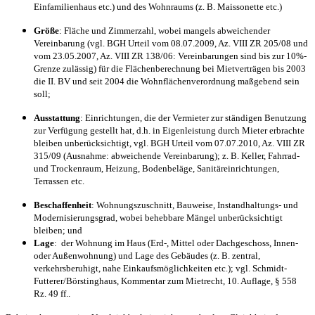
Einfamilienhaus etc.) und des Wohnraums (z. B. Maissonette etc.)
Größe
: Fläche und Zimmerzahl, wobei mangels abweichender
Vereinbarung (vgl. BGH Urteil vom 08.07.2009, Az. VIII ZR 205/08 und
vom 23.05.2007, Az. VIII ZR 138/06: Vereinbarungen sind bis zur 10%-
Grenze zulässig) für die Flächenberechnung bei Mietverträgen bis 2003
die II. BV und seit 2004 die Wohnflächenverordnung maßgebend sein
soll;
Ausstattung
: Einrichtungen, die der Vermieter zur ständigen Benutzung
zur Verfügung gestellt hat, d.h. in Eigenleistung durch Mieter erbrachte
bleiben unberücksichtigt, vgl. BGH Urteil vom 07.07.2010, Az. VIII ZR
315/09 (Ausnahme: abweichende Vereinbarung); z. B. Keller, Fahrrad-
und Trockenraum, Heizung, Bodenbeläge, Sanitäreinrichtungen,
Terrassen etc.
Beschaffenheit
: Wohnungszuschnitt, Bauweise, Instandhaltungs- und
Modernisierungsgrad, wobei behebbare Mängel unberücksichtigt
bleiben; und
Lage
: der Wohnung im Haus (Erd-, Mittel oder Dachgeschoss, Innen-
oder Außenwohnung) und Lage des Gebäudes (z. B. zentral,
verkehrsberuhigt, nahe Einkaufsmöglichkeiten etc.); vgl. Schmidt-
Futterer/Börstinghaus, Kommentar zum Mietrecht, 10. Auflage, § 558
Rz. 49 ff..