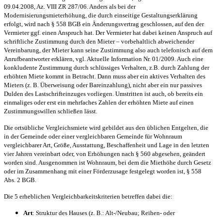
09.04.2008, Az. VIII ZR 287/06. Anders als bei der
Modernisierungsmieterhöhung, die durch einseitige Gestaltungserklärung
erfolgt, wird nach § 558 BGB ein Änderungsvertrag geschlossen, auf den der
Vermieter ggf. einen Anspruch hat. Der Vermieter hat dabei keinen Anspruch auf
schriftliche Zustimmung durch den Mieter – vorbehaltlich abweichender
Vereinbarung, der Mieter kann seine Zustimmung also auch telefonisch auf dem
Anrufbeantworter erklären, vgl. Aktuelle Information Nr. 01/2009. Auch eine
konkludente Zustimmung durch schlüssiges Verhalten, z.B. durch Zahlung der
erhöhten Miete kommt in Betracht. Dann muss aber ein aktives Verhalten des
Mieters (z. B. Überweisung oder Bareinzahlung), nicht aber ein nur passives
Dulden des Lastschrifteinzuges vorliegen. Umstritten ist auch, ob bereits ein
einmaliges oder erst ein mehrfaches Zahlen der erhöhten Miete auf einen
Zustimmungswillen schließen lässt.
Die ortsübliche Vergleichsmiete wird gebildet aus den üblichen Entgelten, die
in der Gemeinde oder einer vergleichbaren Gemeinde für Wohnraum
vergleichbarer Art, Größe, Ausstattung, Beschaffenheit und Lage in den letzten
vier Jahren vereinbart oder, von Erhöhungen nach § 560 abgesehen, geändert
worden sind. Ausgenommen ist Wohnraum, bei dem die Miethöhe durch Gesetz
oder im Zusammenhang mit einer Förderzusage festgelegt worden ist, § 558
Abs. 2 BGB.
Die 5 erheblichen Vergleichbarkeitskriterien betreffen dabei die:
Art
: Struktur des Hauses (z. B.: Alt-/Neubau; Reihen- oder