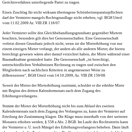
Gerichtsverfahren unterliegende Partei zu tragen.
Einen Zuschlag für nicht wirksam übertragene Schönheitsreparaturpflichten
darf der Vermieter mangels Rechtsgrundlage nicht erheben, vgl. BGH Urteil
vom 11.02.2009 Az. VIII ZR 118/07.
Jeder Vermieter sollte den Gleichbehandlungsgrundsatz gegenüber Mietern
beachten, besonders gilt dies bei Genossenschaften. Eine Genossenschaft
verletzt diesen Grundsatz jedoch nicht, wenn sie die Mieterhöhung von nur
einem einzigen Mieter verlangt, der anders als alle anderen Mieter, die hierzu
berechtigt gewesen wären aber darauf verzichtet haben, die Miete während einer
Baumaßnahme gemindert hatte. Die Genossenschaft „ist berechtigt,
unterschiedlichen Verhältnissen Rechnung zu tragen und zwischen den
Mitgliedern nach sachlichen Kriterien in angemessener Weise zu
differenzieren“, BGH Urteil vom 14.10.2009, Az. VIII ZR 159/08.
Soweit der Mieter der Mieterhöhung zustimmt, schuldet er die erhöhte Miete
mit Beginn des dritten Kalendermonats nach dem Zugang des
Erhöhungsverlangens.
Stimmt der Mieter der Mieterhöhung nicht bis zum Ablauf des zweiten
Kalendermonats nach dem Zugang des Verlangens zu, kann der Vermieter auf
Erteilung der Zustimmung klagen. Die Klage muss innerhalb von drei weiteren
Monaten erhoben werden, § 558 a Abs. 2 BGB. Im Laufe des Rechtsstreits kann
der Vermieter u. U. noch Mängel des Erhöhungsverlangens beheben. Dann läuft