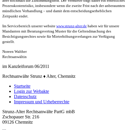
aber nochmals die Zustimmungsfrist. Der Vermieter trägt daher ein erhebliches
Prozesskostenrisiko, insbesondere wenn die zweite Frist nach der anberaumten
mündlichen Verhandlung – und damit dem entscheidungserheblichen
Zeitpunkt endet.
Im Servicebereich unserer website
www.strunz-alter.de
haben wir für unsere
Mandanten mit Beratungsvertrag Muster für die Geltendmachung des
Besichtigungsrechtes sowie für Mieterhöhungsverlangen zur Verfügung
gestellt.
Noreen Walther
Rechtsanwältin
im Kanzleiforum 06/2011
Rechtsanwälte Strunz ♦ Alter, Chemnitz
Startseite
Login zur Webakte
Datenschutz
Impressum und Urheberrechte
Strunz-Alter Rechtsanwälte PartG mbB
Zschopauer Str. 216
09126 Chemnitz