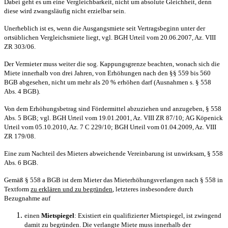
Dabei geht es um eine Vergleichbarkeit, nicht um absolute Gleichheit, denn
diese wird zwangsläufig nicht erzielbar sein.
Unerheblich ist es, wenn die Ausgangsmiete seit Vertragsbeginn unter der
ortsüblichen Vergleichsmiete liegt, vgl. BGH Urteil vom 20.06.2007, Az. VIII
ZR 303/06.
Der Vermieter muss weiter die sog. Kappungsgrenze beachten, wonach sich die
Miete innerhalb von drei Jahren, von Erhöhungen nach den §§ 559 bis 560
BGB abgesehen, nicht um mehr als 20 % erhöhen darf (Ausnahmen s. § 558
Abs. 4 BGB).
Von dem Erhöhungsbetrag sind Fördermittel abzuziehen und anzugeben, § 558
Abs. 5 BGB; vgl. BGH Urteil vom 19.01.2001, Az. VIII ZR 87/10; AG Köpenick
Urteil vom 05.10.2010, Az. 7 C 229/10; BGH Urteil vom 01.04.2009, Az. VIII
ZR 179/08.
Eine zum Nachteil des Mieters abweichende Vereinbarung ist unwirksam, § 558
Abs. 6 BGB.
Gemäß § 558 a BGB ist dem Mieter das Mieterhöhungsverlangen nach § 558 in
Textform
zu erklären und zu begründen
, letzteres insbesondere durch
Bezugnahme auf
einen
Mietspiegel
: Existiert ein qualifizierter Mietspiegel, ist zwingend
damit zu begründen. Die verlangte Miete muss innerhalb der