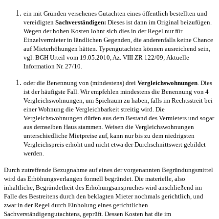
ein mit Gründen versehenes Gutachten eines öffentlich bestellten und
vereidigten
Sachverständigen:
Dieses ist dann im Original beizufügen.
Wegen der hohen Kosten lohnt sich dies in der Regel nur für
Einzelvermieter in ländlichen Gegenden, die anderenfalls keine Chance
auf Mieterhöhungen hätten. Typengutachten können ausreichend sein,
vgl. BGH Urteil vom 19.05.2010, Az. VIII ZR 122/09; Aktuelle
Information Nr. 27/10.
oder die Benennung von (mindestens) drei
Vergleichswohnungen
. Dies
ist der häufigste Fall. Wir empfehlen mindestens die Benennung von 4
Vergleichswohnungen, um Spielraum zu haben, falls im Rechtsstreit bei
einer Wohnung die Vergleichbarkeit streitig wird. Die
Vergleichswohnungen dürfen aus dem Bestand des Vermieters und sogar
aus demselben Haus stammen. Weisen die Vergleichswohnungen
unterschiedliche Mietpreise auf, kann nur bis zu dem niedrigsten
Vergleichspreis erhöht und nicht etwa der Durchschnittswert gebildet
werden.
Durch zutreffende Bezugnahme auf eines der vorgenannten Begründungsmittel
wird das Erhöhungsverlangen formell begründet. Die materielle, also
inhaltliche, Begründetheit des Erhöhungsanspruches wird anschließend im
Falle des Bestreitens durch den beklagten Mieter nochmals gerichtlich, und
zwar in der Regel durch Einholung eines gerichtlichen
Sachverständigengutachtens, geprüft. Dessen Kosten hat die im