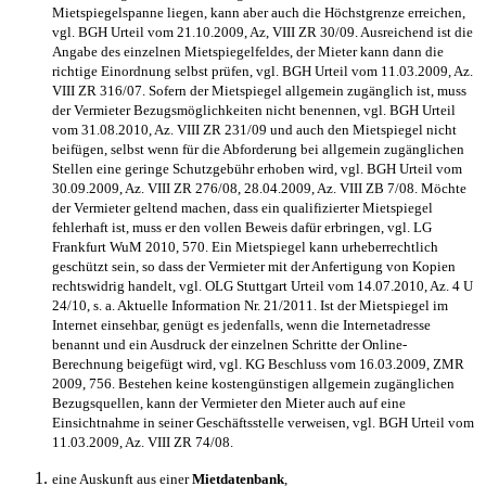
Mietspiegelspanne liegen, kann aber auch die Höchstgrenze erreichen,
vgl. BGH Urteil vom 21.10.2009, Az, VIII ZR 30/09. Ausreichend ist die
Angabe des einzelnen Mietspiegelfeldes, der Mieter kann dann die
richtige Einordnung selbst prüfen, vgl. BGH Urteil vom 11.03.2009, Az.
VIII ZR 316/07. Sofern der Mietspiegel allgemein zugänglich ist, muss
der Vermieter Bezugsmöglichkeiten nicht benennen, vgl. BGH Urteil
vom 31.08.2010, Az. VIII ZR 231/09 und auch den Mietspiegel nicht
beifügen, selbst wenn für die Abforderung bei allgemein zugänglichen
Stellen eine geringe Schutzgebühr erhoben wird, vgl. BGH Urteil vom
30.09.2009, Az. VIII ZR 276/08, 28.04.2009, Az. VIII ZB 7/08. Möchte
der Vermieter geltend machen, dass ein qualifizierter Mietspiegel
fehlerhaft ist, muss er den vollen Beweis dafür erbringen, vgl. LG
Frankfurt WuM 2010, 570. Ein Mietspiegel kann urheberrechtlich
geschützt sein, so dass der Vermieter mit der Anfertigung von Kopien
rechtswidrig handelt, vgl. OLG Stuttgart Urteil vom 14.07.2010, Az. 4 U
24/10, s. a. Aktuelle Information Nr. 21/2011. Ist der Mietspiegel im
Internet einsehbar, genügt es jedenfalls, wenn die Internetadresse
benannt und ein Ausdruck der einzelnen Schritte der Online-
Berechnung beigefügt wird, vgl. KG Beschluss vom 16.03.2009, ZMR
2009, 756. Bestehen keine kostengünstigen allgemein zugänglichen
Bezugsquellen, kann der Vermieter den Mieter auch auf eine
Einsichtnahme in seiner Geschäftsstelle verweisen, vgl. BGH Urteil vom
11.03.2009, Az. VIII ZR 74/08.
eine Auskunft aus einer
Mietdatenbank
,