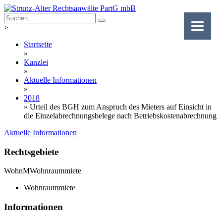
Skip
to
content
>
Startseite
»
Kanzlei
»
Aktuelle Informationen
»
2018
»
Urteil des BGH zum Anspruch des Mieters auf Einsicht in
die Einzelabrechnungsbelege nach Betriebskostenabrechnung
Aktuelle Informationen
Rechtsgebiete
WohnM
Wohnraummiete
Wohnraummiete
Informationen