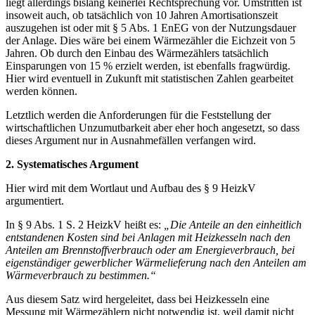
liegt allerdings bislang keinerlei Rechtsprechung vor. Umstritten ist
insoweit auch, ob tatsächlich von 10 Jahren Amortisationszeit
auszugehen ist oder mit § 5 Abs. 1 EnEG von der Nutzungsdauer
der Anlage. Dies wäre bei einem Wärmezähler die Eichzeit von 5
Jahren. Ob durch den Einbau des Wärmezählers tatsächlich
Einsparungen von 15 % erzielt werden, ist ebenfalls fragwürdig.
Hier wird eventuell in Zukunft mit statistischen Zahlen gearbeitet
werden können.
Letztlich werden die Anforderungen für die Feststellung der
wirtschaftlichen Unzumutbarkeit aber eher hoch angesetzt, so dass
dieses Argument nur in Ausnahmefällen verfangen wird.
2. Systematisches Argument
Hier wird mit dem Wortlaut und Aufbau des § 9 HeizkV
argumentiert.
In § 9 Abs. 1 S. 2 HeizkV heißt es:
„Die Anteile an den einheitlich
entstandenen Kosten sind bei Anlagen mit Heizkesseln nach den
Anteilen am Brennstoffverbrauch oder am Energieverbrauch, bei
eigenständiger gewerblicher Wärmelieferung nach den Anteilen am
Wärmeverbrauch zu bestimmen.“
Aus diesem Satz wird hergeleitet, dass bei Heizkesseln eine
Messung mit Wärmezählern nicht notwendig ist, weil damit nicht