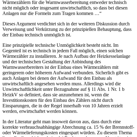
Wärmezählern für die Warmwasserbereitung entweder technisch
nicht möglich oder insgesamt unwirtschaftlich, so dass bei diesen
Anlagen nur die Formeln zum Tragen kommen …“
Dieses Argument verdichtet sich in der weiteren Diskussion durch
Verweisung und Verkürzung zu der prinzipiellen Behauptung, dass
der Einbau technisch unmöglich ist.
Eine prinzipielle technische Unmöglichkeit besteht nicht. Im
Gegenteil ist es technisch in jedem Fall möglich, einen solchen
Wärmezähler zu installieren. Je nach Aufbau der Heizkesselanlage
und der technischen Gestaltung der Anbindung des
Warmwasserbereiters ist der Einbau eines Wärmezählers mit
geringerem oder höherem Aufwand verbunden. Sicherlich gibt es
auch Anlagen bei denen der Aufwand für den Einbau als
unwirtschaftlich angesehen werden muss. Allerdings wird die
Unwirtschaftlichkeit unter Bezugnahme auf § 11 Abs. 1 Nr. 1 b
HeizkV so definiert, dass sie anzunehmen ist, wenn die
Investitionskosten für den Einbau des Zählers nicht durch
Einsparungen, die in der Regel innerhalb von 10 Jahren erzielt
werden, erwirtschaftet werden können.
In der Literatur geht man insoweit davon aus, dass durch eine
korrekte verbrauchsabhängige Abrechnung ca. 15 % der Brennstoff-
oder Wärmelieferungskosten eingespart würden. Zu diesem Thema