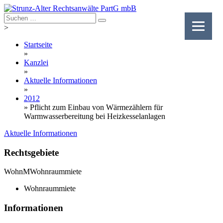
Skip
to
content
>
Startseite
»
Kanzlei
»
Aktuelle Informationen
»
2012
»
Pflicht zum Einbau von Wärmezählern für
Warmwasserbereitung bei Heizkesselanlagen
Aktuelle Informationen
Rechtsgebiete
WohnM
Wohnraummiete
Wohnraummiete
Informationen