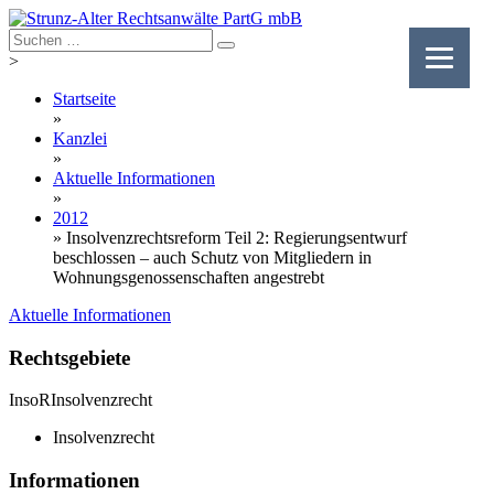
Skip
to
content
>
Startseite
»
Kanzlei
»
Aktuelle Informationen
»
2012
»
Insolvenzrechtsreform Teil 2: Regierungsentwurf
beschlossen – auch Schutz von Mitgliedern in
Wohnungsgenossenschaften angestrebt
Aktuelle Informationen
Rechtsgebiete
InsoR
Insolvenzrecht
Insolvenzrecht
Informationen