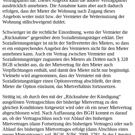
Vertragspartei dar. Dieses Angebot kann die andere Vertragspartei
ausdrücklich annehmen. Die Annahme kann aber auch dadurch
erfolgen, dass der Mieter die Wohnung nach Zugang dieses
Angebots weiter nutzt bzw. der Vermieter die Weiternutzung der
Wohnung stillschweigend duldet.
Schwieriger ist die rechtliche Einordnung, wenn der Vermieter die
„Rücknahme“ gegenüber dem Sozialleistungsträger erklärt. Der
Sozialleistungsträger ist nicht der Stellvertreter des Mieters, so dass
er ein entsprechendes Angebot des Vermieters nicht für den Mieter
annehmen kann. Auch ein Vertrag zwischen Vermieter und
Sozialleistungsträger zugunsten des Mieters als Dritten nach § 328
BGB scheidet aus, da der Mietvertrag für den Mieter auch
Verpflichtungen enthält, und damit den Mieter nicht nur begünstigt.
Vielmehr wird angenommen, dass der Vermieter mit dem
Sozialleistungsträger einen Optionsvertrag abschließt, der dem
Mieter die Option einräumt, das Mietverhältnis fortzusetzen.
Strittig ist, ob durch den mit der „Rücknahme der Kündigung“
ausgelösten Vertragsschluss der bisherige Mietvertrag zu den
gleichen Konditionen fortgesetzt wird oder ob ein neuer Mietvertrag
abgeschlossen wird. Nach Auffassung des BGH kommt es darauf
an, ob der Vertragsschluss noch vor Ablauf des bisherigen
Mietvertrages (dann Fortsetzung des bisherigen Vertrages) oder nach
Ablauf des bisherigen Mietvertrages erfolgt (dann Abschluss eines
neuen Mietvertrages), vgl. BGH, NJW, 2009, 3781. In der Literatur