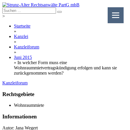
Skip
to
content
>
Startseite
»
Kanzlei
»
Kanzleiforum
»
Juni 2015
»
In welcher Form muss eine
Wohnraummietvertragskündigung erfolgen und kann sie
zurückgenommen werden?
Kanzleiforum
Rechtsgebiete
Wohnraummiete
Informationen
Autor: Jana Wegert