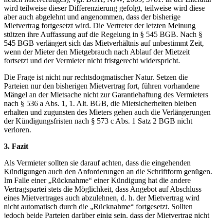
wird teilweise dieser Differenzierung gefolgt, teilweise wird diese
aber auch abgelehnt und angenommen, dass der bisherige
Mietvertrag fortgesetzt wird. Die Vertreter der letzten Meinung
stützen ihre Auffassung auf die Regelung in § 545 BGB. Nach §
545 BGB verlängert sich das Mietverhältnis auf unbestimmt Zeit,
wenn der Mieter den Mietgebrauch nach Ablauf der Mietzeit
fortsetzt und der Vermieter nicht fristgerecht widerspricht.
Die Frage ist nicht nur rechtsdogmatischer Natur. Setzen die
Parteien nur den bisherigen Mietvertrag fort, führen vorhandene
Mängel an der Mietsache nicht zur Garantiehaftung des Vermieters
nach § 536 a Abs. 1, 1. Alt. BGB, die Mietsicherheiten bleiben
erhalten und zugunsten des Mieters gehen auch die Verlängerungen
der Kündigungsfristen nach § 573 c Abs. 1 Satz 2 BGB nicht
verloren.
3. Fazit
Als Vermieter sollten sie darauf achten, dass die eingehenden
Kündigungen auch den Anforderungen an die Schriftform genügen.
Im Falle einer „Rücknahme“ einer Kündigung hat die andere
Vertragspartei stets die Möglichkeit, dass Angebot auf Abschluss
eines Mietvertrages auch abzulehnen, d. h. der Mietvertrag wird
nicht automatisch durch die „Rücknahme“ fortgesetzt. Sollten
jedoch beide Parteien darüber einig sein, dass der Mietvertrag nicht