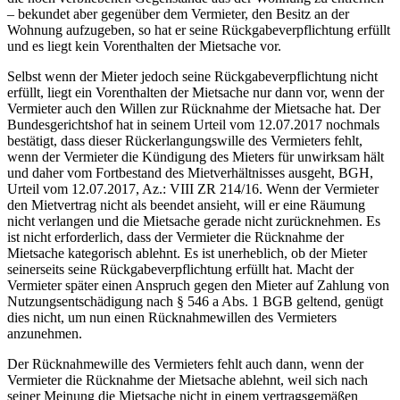
– bekundet aber gegenüber dem Vermieter, den Besitz an der
Wohnung aufzugeben, so hat er seine Rückgabeverpflichtung erfüllt
und es liegt kein Vorenthalten der Mietsache vor.
Selbst wenn der Mieter jedoch seine Rückgabeverpflichtung nicht
erfüllt, liegt ein Vorenthalten der Mietsache nur dann vor, wenn der
Vermieter auch den Willen zur Rücknahme der Mietsache hat. Der
Bundesgerichtshof hat in seinem Urteil vom 12.07.2017 nochmals
bestätigt, dass dieser Rückerlangungswille des Vermieters fehlt,
wenn der Vermieter die Kündigung des Mieters für unwirksam hält
und daher vom Fortbestand des Mietverhältnisses ausgeht, BGH,
Urteil vom 12.07.2017, Az.: VIII ZR 214/16. Wenn der Vermieter
den Mietvertrag nicht als beendet ansieht, will er eine Räumung
nicht verlangen und die Mietsache gerade nicht zurücknehmen. Es
ist nicht erforderlich, dass der Vermieter die Rücknahme der
Mietsache kategorisch ablehnt. Es ist unerheblich, ob der Mieter
seinerseits seine Rückgabeverpflichtung erfüllt hat. Macht der
Vermieter später einen Anspruch gegen den Mieter auf Zahlung von
Nutzungsentschädigung nach § 546 a Abs. 1 BGB geltend, genügt
dies nicht, um nun einen Rücknahmewillen des Vermieters
anzunehmen.
Der Rücknahmewille des Vermieters fehlt auch dann, wenn der
Vermieter die Rücknahme der Mietsache ablehnt, weil sich nach
seiner Meinung die Mietsache nicht in einem vertragsgemäßen