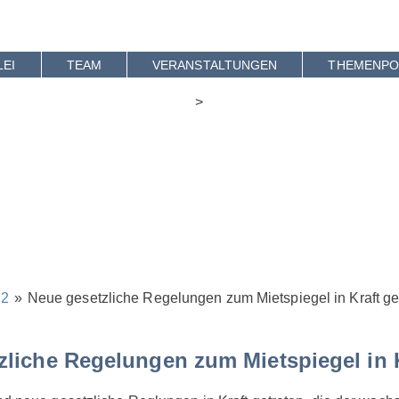
Skip
to
content
LEI
TEAM
VERANSTALTUNGEN
THEMENPO
>
22
»
Neue gesetzliche Regelungen zum Mietspiegel in Kraft ge
zliche Regelungen zum Mietspiegel in K