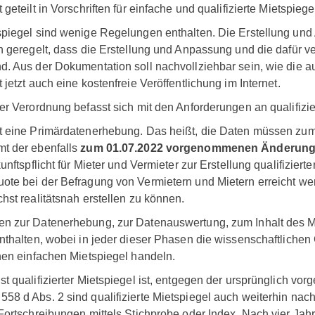
geteilt in Vorschriften für einfache und qualifizierte Mietspiege
spiegel sind wenige Regelungen enthalten. Die Erstellung un
ch geregelt, dass die Erstellung und Anpassung und die dafür
d. Aus der Dokumentation soll nachvollziehbar sein, wie die a
 jetzt auch eine kostenfreie Veröffentlichung im Internet.
er Verordnung befasst sich mit den Anforderungen an qualifizie
t eine Primärdatenerhebung. Das heißt, die Daten müssen zum
t der ebenfalls
zum 01.07.2022
vorgenommenen Änderun
unftspflicht für Mieter und Vermieter zur Erstellung qualifiziert
ote bei der Befragung von Vermietern und Mietern erreicht we
hst realitätsnah erstellen zu können.
n zur Datenerhebung, zur Datenauswertung, zum Inhalt des M
enthalten, wobei in jeder dieser Phasen die wissenschaftliche
inen einfachen Mietspiegel handeln.
t qualifizierter Mietspiegel ist, entgegen der ursprünglich vo
58 d Abs. 2 sind qualifizierte Mietspiegel auch weiterhin na
Fortschreibungen mittels Stichprobe oder Index. Nach vier Jah