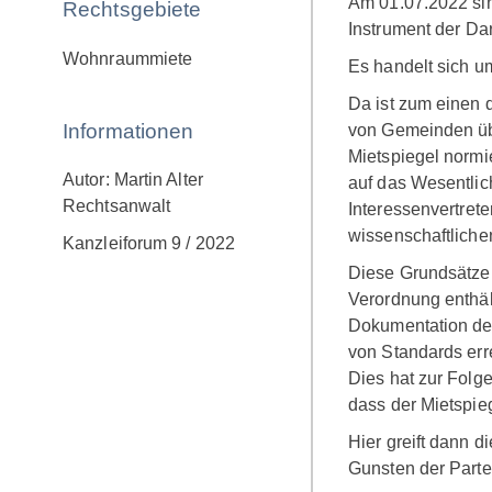
Am 01.07.2022 sin
Rechtsgebiete
Instrument der Da
Wohnraummiete
Es handelt sich u
Da ist zum einen
Informationen
von Gemeinden übe
Mietspiegel normi
Autor: Martin Alter
auf das Wesentlic
Rechtsanwalt
Interessenvertrete
wissenschaftliche
Kanzleiforum 9 / 2022
Diese Grundsätze 
Verordnung enthäl
Dokumentation der
von Standards err
Dies hat zur Folge
dass der Mietspiege
Hier greift dann 
Gunsten der Partei,