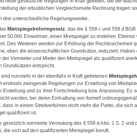
d neue gesetzliche Reglungen in Kraft getreten, die der wach
rstellung der ortsüblichen Vergleichsmiete Rechnung tragen so
m drei unterschiedliche Regelungswerke.
 das
Mietspiegelreformgesetz
, das die § 558 c und 558 d BGB 
r 50.000 Einwohner, einen Mietspiegel zu erstellen. Ebenso wi
ert. Des Weiteren werden zur Erhöhung der Rechtssicherheit qua
he, eben die wissenschaftlichen Grundsätze, reduziert. Habe
r der Vermieter und Mieter den Mietspiegel als qualifiziert ane
n Grundsätzen entspricht.
sind nunmehr in der ebenfalls in Kraft getretenen
Mietspiege
t erstmals zwingende Regelungen zur Erstellung von Mietspiegel
 Erstellung und zu ihrer Fortschreibung bzw. Anpassung. Es s
eicht werden, bei deren Einhaltung von formell ordnungsgemä
, dass in einem Streitverfahren nicht mehr die Partei, die sich
l qualifiziert ist.
die gesetzlich normierte Vermutung des § 558 d Abs. 1 S. 2 und
 die sich auf den qualifizierten Mietspiegel beruft.