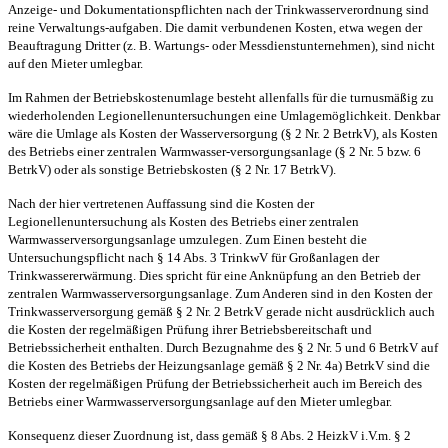
Anzeige- und Dokumentationspflichten nach der Trinkwasserverordnung sind
reine Verwaltungs-aufgaben. Die damit verbundenen Kosten, etwa wegen der
Beauftragung Dritter (z. B. Wartungs- oder Messdienstunternehmen), sind nicht
auf den Mieter umlegbar.
Im Rahmen der Betriebskostenumlage besteht allenfalls für die turnusmäßig zu
wiederholenden Legionellenuntersuchungen eine Umlagemöglichkeit. Denkbar
wäre die Umlage als Kosten der Wasserversorgung (§ 2 Nr. 2 BetrkV), als Kosten
des Betriebs einer zentralen Warmwasser-versorgungsanlage (§ 2 Nr. 5 bzw. 6
BetrkV) oder als sonstige Betriebskosten (§ 2 Nr. 17 BetrkV).
Nach der hier vertretenen Auffassung sind die Kosten der
Legionellenuntersuchung als Kosten des Betriebs einer zentralen
Warmwasserversorgungsanlage umzulegen. Zum Einen besteht die
Untersuchungspflicht nach § 14 Abs. 3 TrinkwV für Großanlagen der
Trinkwassererwärmung. Dies spricht für eine Anknüpfung an den Betrieb der
zentralen Warmwasserversorgungsanlage. Zum Anderen sind in den Kosten der
Trinkwasserversorgung gemäß § 2 Nr. 2 BetrkV gerade nicht ausdrücklich auch
die Kosten der regelmäßigen Prüfung ihrer Betriebsbereitschaft und
Betriebssicherheit enthalten. Durch Bezugnahme des § 2 Nr. 5 und 6 BetrkV auf
die Kosten des Betriebs der Heizungsanlage gemäß § 2 Nr. 4a) BetrkV sind die
Kosten der regelmäßigen Prüfung der Betriebssicherheit auch im Bereich des
Betriebs einer Warmwasserversorgungsanlage auf den Mieter umlegbar.
Konsequenz dieser Zuordnung ist, dass gemäß § 8 Abs. 2 HeizkV i.V.m. § 2