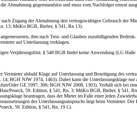
ird die Abmahnung gegenstandslos und muss vom Nachfolger erneut au
er nach Zugang der Abmahnung den vertragswidrigen Gebrauch der Miets
Rn. 13; MüKo BGB, Bieber, § 541, Rn 13).
er angemessenen, ihm nach Treu- und Glauben zuzubilligenden Bedenk
rmieter auf Unterlassung verklagen.
mäßigen Verjährungsfrist. § 548 BGB findet keine Anwendung (LG Hal
s der Vermieter alsbald Klage auf Unterlassung und Beseitigung des ver
14; BGH NJW 1974, 1463). Dabei kann die Unterlassungsklage nur auf 
rt/Oder GE 1997, 306; BGH NJW 2008, 1303). Verhält sich bei einer M
au/Poseck, 59. Edition, § 541, Rn. 3; MüKo BGB, Bieber, § 541, Rn 
lassungsklage beantragen, dass der Mieter im Falle einer jeden Zuwid
oraussetzungen des Unterlassungsanspruchs liegt beim Vermieter. Der 
ck, 59. Edition, § 541, Rn. 19 f.).