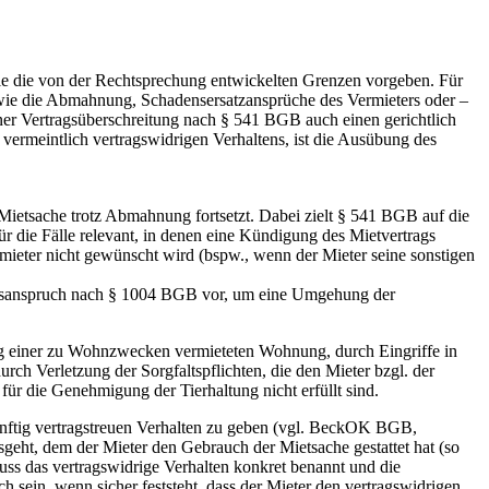
wie die von der Rechtsprechung entwickelten Grenzen vorgeben. Für
wie die Abmahnung, Schadensersatzansprüche des Vermieters oder –
iner Vertragsüberschreitung nach § 541 BGB auch einen gerichtlich
vermeintlich vertragswidrigen Verhaltens, ist die Ausübung des
ietsache trotz Abmahnung fortsetzt. Dabei zielt § 541 BGB auf die
 die Fälle relevant, in denen eine Kündigung des Mietvertrags
mieter nicht gewünscht wird (bspw., wenn der Mieter seine sonstigen
ungsanspruch nach § 1004 BGB vor, um eine Umgehung der
ng einer zu Wohnzwecken vermieteten Wohnung, durch Eingriffe in
h Verletzung der Sorgfaltspflichten, die den Mieter bzgl. der
r die Genehmigung der Tierhaltung nicht erfüllt sind.
ünftig vertragstreuen Verhalten zu geben (vgl. BeckOK BGB,
sgeht, dem der Mieter den Gebrauch der Mietsache gestattet hat (so
 das vertragswidrige Verhalten konkret benannt und die
 sein, wenn sicher feststeht, dass der Mieter den vertragswidrigen