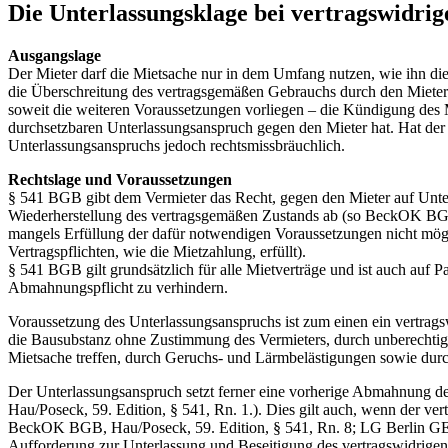
Die Unterlassungsklage bei vertragswidr
Ausgangslage
Der Mieter darf die Mietsache nur in dem Umfang nutzen, wie ihn die
die Überschreitung des vertragsgemäßen Gebrauchs durch den Mieter
soweit die weiteren Voraussetzungen vorliegen – die Kündigung des Mi
durchsetzbaren Unterlassungsanspruch gegen den Mieter hat. Hat der 
Unterlassungsanspruchs jedoch rechtsmissbräuchlich.
Rechtslage und Voraussetzungen
§ 541 BGB gibt dem Vermieter das Recht, gegen den Mieter auf Unter
Wiederherstellung des vertragsgemäßen Zustands ab (so BeckOK BGB, H
mangels Erfüllung der dafür notwendigen Voraussetzungen nicht mögli
Vertragspflichten, wie die Mietzahlung, erfüllt).
§ 541 BGB gilt grundsätzlich für alle Mietverträge und ist auch a
Abmahnungspflicht zu verhindern.
Voraussetzung des Unterlassungsanspruchs ist zum einen ein vertra
die Bausubstanz ohne Zustimmung des Vermieters, durch unberechtigt
Mietsache treffen, durch Geruchs- und Lärmbelästigungen sowie durc
Der Unterlassungsanspruch setzt ferner eine vorherige Abmahnung d
Hau/Poseck, 59. Edition, § 541, Rn. 1.). Dies gilt auch, wenn der ve
BeckOK BGB, Hau/Poseck, 59. Edition, § 541, Rn. 8; LG Berlin GE 
Aufforderung zur Unterlassung und Beseitigung des vertragswidrigen Z