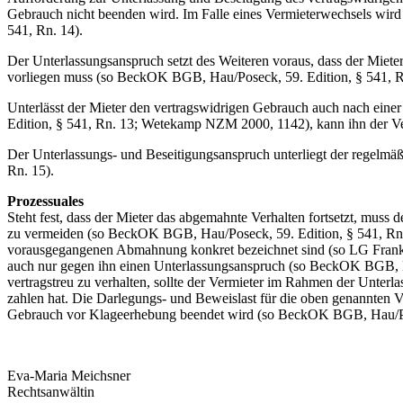
Gebrauch nicht beenden wird. Im Falle eines Vermieterwechsels w
541, Rn. 14).
Der Unterlassungsanspruch setzt des Weiteren voraus, dass der Miet
vorliegen muss (so BeckOK BGB, Hau/Poseck, 59. Edition, § 541, 
Unterlässt der Mieter den vertragswidrigen Gebrauch auch nach ein
Edition, § 541, Rn. 13; Wetekamp NZM 2000, 1142), kann ihn der Ve
Der Unterlassungs- und Beseitigungsanspruch unterliegt der regel
Rn. 15).
Prozessuales
Steht fest, dass der Mieter das abgemahnte Verhalten fortsetzt, mus
zu vermeiden (so BeckOK BGB, Hau/Poseck, 59. Edition, § 541, Rn. 
vorausgegangenen Abmahnung konkret bezeichnet sind (so LG Frankfu
auch nur gegen ihn einen Unterlassungsanspruch (so BeckOK BGB, H
vertragstreu zu verhalten, sollte der Vermieter im Rahmen der Unter
zahlen hat. Die Darlegungs- und Beweislast für die oben genannten V
Gebrauch vor Klageerhebung beendet wird (so BeckOK BGB, Hau/Pose
Eva-Maria Meichsner
Rechtsanwältin