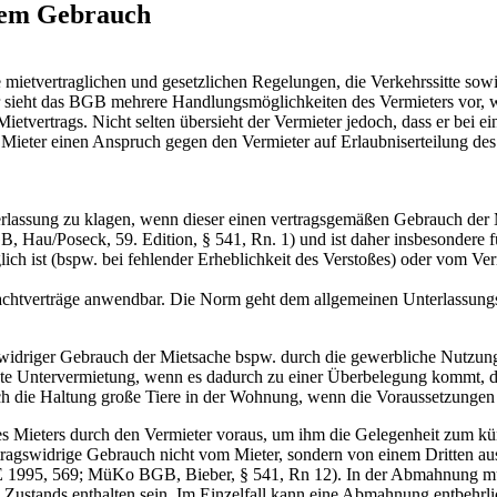
igem Gebrauch
 mietvertraglichen und gesetzlichen Regelungen, die Verkehrssitte so
 sieht das BGB mehrere Handlungsmöglichkeiten des Vermieters vor, 
etvertrags. Nicht selten übersieht der Vermieter jedoch, dass er bei e
Mieter einen Anspruch gegen den Vermieter auf Erlaubniserteilung des 
lassung zu klagen, wenn dieser einen vertragsgemäßen Gebrauch der M
au/Poseck, 59. Edition, § 541, Rn. 1) und ist daher insbesondere für
ch ist (bspw. bei fehlender Erheblichkeit des Verstoßes) oder vom Ver
uf Pachtverträge anwendbar. Die Norm geht dem allgemeinen Unterlass
gswidriger Gebrauch der Mietsache bspw. durch die gewerbliche Nutzu
e Untervermietung, wenn es dadurch zu einer Überbelegung kommt, durc
h die Haltung große Tiere in der Wohnung, wenn die Voraussetzungen fü
es Mieters durch den Vermieter voraus, um ihm die Gelegenheit zum k
rtragswidrige Gebrauch nicht vom Mieter, sondern von einem Dritten au
1995, 569; MüKo BGB, Bieber, § 541, Rn 12). In der Abmahnung muss
ustands enthalten sein. Im Einzelfall kann eine Abmahnung entbehrlich