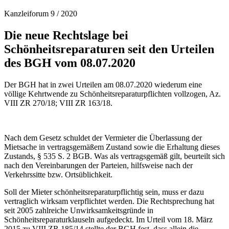
Kanzleiforum 9 / 2020
Die neue Rechtslage bei
Schönheitsreparaturen seit den Urteilen
des BGH vom 08.07.2020
Der BGH hat in zwei Urteilen am 08.07.2020 wiederum eine
völlige Kehrtwende zu Schönheitsreparaturpflichten vollzogen, Az.
VIII ZR 270/18; VIII ZR 163/18.
Nach dem Gesetz schuldet der Vermieter die Überlassung der
Mietsache in vertragsgemäßem Zustand sowie die Erhaltung dieses
Zustands, § 535 S. 2 BGB. Was als vertragsgemäß gilt, beurteilt sich
nach den Vereinbarungen der Parteien, hilfsweise nach der
Verkehrssitte bzw. Ortsüblichkeit.
Soll der Mieter schönheitsreparaturpflichtig sein, muss er dazu
vertraglich wirksam verpflichtet werden. Die Rechtsprechung hat
seit 2005 zahlreiche Unwirksamkeitsgründe in
Schönheitsreparaturklauseln aufgedeckt. Im Urteil vom 18. März
2015 zu VIII ZR 185/14 stellte der BGH fest, dass allein die