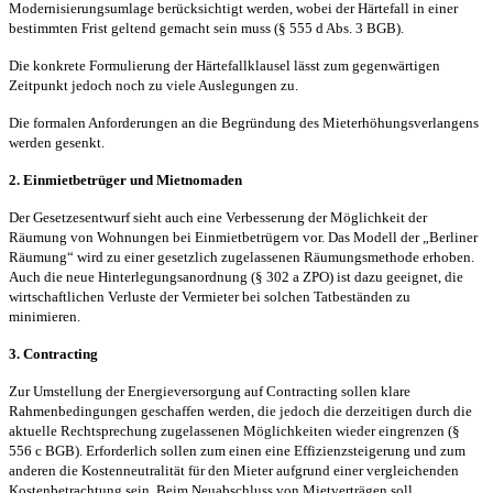
Modernisierungsumlage berücksichtigt werden, wobei der Härtefall in einer
bestimmten Frist geltend gemacht sein muss (§ 555 d Abs. 3 BGB).
Die konkrete Formulierung der Härtefallklausel lässt zum gegenwärtigen
Zeitpunkt jedoch noch zu viele Auslegungen zu.
Die formalen Anforderungen an die Begründung des Mieterhöhungsverlangens
werden gesenkt.
2. Einmietbetrüger und Mietnomaden
Der Gesetzesentwurf sieht auch eine Verbesserung der Möglichkeit der
Räumung von Wohnungen bei Einmietbetrügern vor. Das Modell der „Berliner
Räumung“ wird zu einer gesetzlich zugelassenen Räumungsmethode erhoben.
Auch die neue Hinterlegungsanordnung (§ 302 a ZPO) ist dazu geeignet, die
wirtschaftlichen Verluste der Vermieter bei solchen Tatbeständen zu
minimieren.
3. Contracting
Zur Umstellung der Energieversorgung auf Contracting sollen klare
Rahmenbedingungen geschaffen werden, die jedoch die derzeitigen durch die
aktuelle Rechtsprechung zugelassenen Möglichkeiten wieder eingrenzen (§
556 c BGB). Erforderlich sollen zum einen eine Effizienzsteigerung und zum
anderen die Kostenneutralität für den Mieter aufgrund einer vergleichenden
Kostenbetrachtung sein. Beim Neuabschluss von Mietverträgen soll