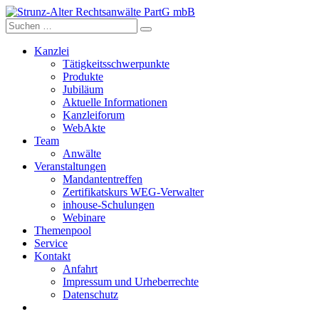
Skip
to
content
Kanzlei
Tätigkeitsschwerpunkte
Produkte
Jubiläum
Aktuelle Informationen
Kanzleiforum
WebAkte
Team
Anwälte
Veranstaltungen
Mandantentreffen
Zertifikatskurs WEG-Verwalter
inhouse-Schulungen
Webinare
Themenpool
Service
Kontakt
Anfahrt
Impressum und Urheberrechte
Datenschutz