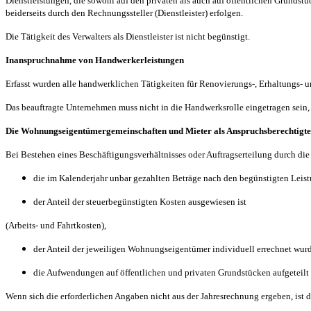
Dienstleistungen, die sowohl auf den privaten als auch auf öffentlichen Grunds
beiderseits durch den Rechnungssteller (Dienstleister) erfolgen.
Die Tätigkeit des Verwalters als Dienstleister ist nicht begünstigt.
Inanspruchnahme von Handwerkerleistungen
Erfasst wurden alle handwerklichen Tätigkeiten für Renovierungs-, Erhaltungs- 
Das beauftragte Unternehmen muss nicht in die Handwerksrolle eingetragen sein,
Die Wohnungseigentümergemeinschaften und Mieter als Anspruchsberechtigte
Bei Bestehen eines Beschäftigungsverhältnisses oder Auftragserteilung durch 
die im Kalenderjahr unbar gezahlten Beträge nach den begünstigten Leist
der Anteil der steuerbegünstigten Kosten ausgewiesen ist
(Arbeits- und Fahrtkosten),
der Anteil der jeweiligen Wohnungseigentümer individuell errechnet wur
die Aufwendungen auf öffentlichen und privaten Grundstücken aufgeteilt 
Wenn sich die erforderlichen Angaben nicht aus der Jahresrechnung ergeben, ist