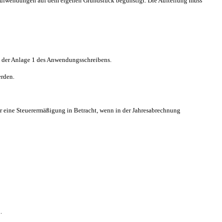
e Aufwendungen auf dem eigenen Grundstück begünstigt. Die Aufteilung muss
in der Anlage 1 des Anwendungsschreibens.
erden.
 eine Steuerermäßigung in Betracht, wenn in der Jahresabrechnung
.