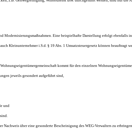
tücken, z.B. Gehwegreinigung, Winterdienst usw. durchgeführt werden, sind nur di
und Modernisierungsmaßnahmen. Eine beispielhafte Darstellung erfolgt ebenfalls 
 auch Kleinunternehmer i.S.d. § 19 Abs. 1 Umsatzsteuergesetz können beauftragt w
die Wohnungseigentümergemeinschaft kommt für den einzelnen Wohnungseigentümer
ungen jeweils gesondert aufgeführt sind,
de und
sind.
 der Nachweis über eine gesonderte Bescheinigung des WEG-Verwalters zu erbringen