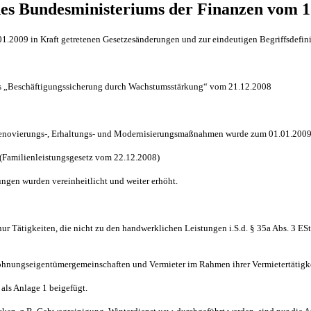
es Bundesministeriums der Finanzen vom 1
.2009 in Kraft getretenen Gesetzesänderungen und zur eindeutigen Begriffsdefin
s „Beschäftigungssicherung durch Wachstumsstärkung“ vom 21.12.2008
enovierungs-, Erhaltungs- und Modernisierungsmaßnahmen wurde zum 01.01.2009 a
 (Familienleistungsgesetz vom 22.12.2008)
ungen wurden vereinheitlicht und weiter erhöht.
nur Tätigkeiten, die nicht zu den handwerklichen Leistungen i.S.d. § 35a Abs. 3 E
Wohnungseigentümergemeinschaften und Vermieter im Rahmen ihrer Vermietertätigk
als Anlage 1 beigefügt.