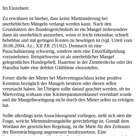
Im Einzelnen:
Zu erwähnen ist hierbei, dass keine Mietminderung bei
unerheblichen Mängeln verlangt werden kann. Nach den
Grundsätzen des Bundesgerichtshofs ist ein Mangel insbesondere
dann als unerheblich anzusehen, wenn er leicht erkennbar, schnell
behebbar und mit geringen Kosten zu beseitigen ist (vgl. Urteil vom
30.06.2004, Az.: XII ZR 251/02). Demnach ist eine
Pauschalisierung schwierig, sondern stets eine Einzelfallprüfung
vorzunehmen. Beispielsweise ist als unerheblicher Mangel
gelegentliches Hundegebell, Haarrisse in der Zimmerdecke oder der
Hausflur hatte eine defekte Glühbirne einzustufen.
Ferner dürfte der Mieter bei Mietvertragsschluss keine positive
Kenntnis bezüglich des Mangels besitzen oder diesen selbst
verursacht haben. Im Übrigen sollte darauf geachtet werden, ob im
Mietvertrag wirksam eine Kleinreparaturenklausel vereinbart wurde
und die Mangelbeseitigung nicht durch den Mieter selbst zu erfolgen
hat.
Sollte allerdings kein Ausschlussgrund vorliegen, stellt sich stets die
Frage, welche Mietminderungshöhe gerechtfertigt ist. Gemäß dem
Wortlaut der gesetzlichen Regelung, ist die Miete für den Zeitraum
der Beeinträchtigung angemessen herabzusetzen. Eine