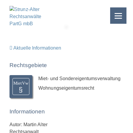
Skip
to
content
>
Aktuelle Informationen
Rechtsgebiete
Miet- und Sondereigentumsverwaltung
MietVw
Wohnungseigentumsrecht
Informationen
Autor: Martin Alter
Rechtsanwalt