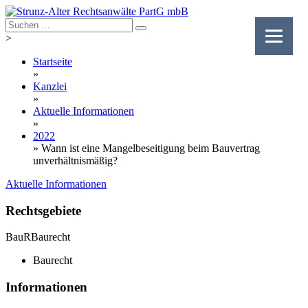
Skip
to
content
>
Startseite
»
Kanzlei
»
Aktuelle Informationen
»
2022
»
Wann ist eine Mangelbeseitigung beim Bauvertrag
unverhältnismäßig?
Aktuelle Informationen
Rechtsgebiete
BauR
Baurecht
Baurecht
Informationen