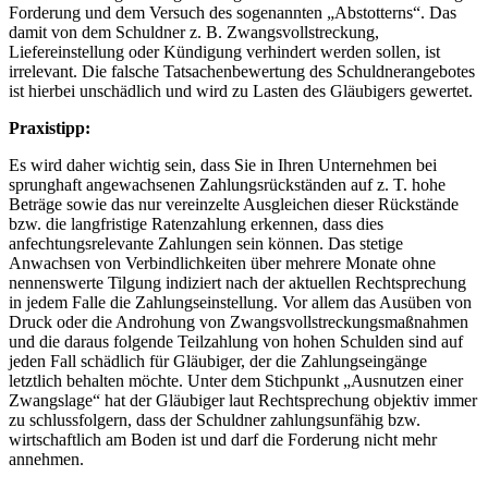
Forderung und dem Versuch des sogenannten „Abstotterns“. Das
damit von dem Schuldner z. B. Zwangsvollstreckung,
Liefereinstellung oder Kündigung verhindert werden sollen, ist
irrelevant. Die falsche Tatsachenbewertung des Schuldnerangebotes
ist hierbei unschädlich und wird zu Lasten des Gläubigers gewertet.
Praxistipp:
Es wird daher wichtig sein, dass Sie in Ihren Unternehmen bei
sprunghaft angewachsenen Zahlungsrückständen auf z. T. hohe
Beträge sowie das nur vereinzelte Ausgleichen dieser Rückstände
bzw. die langfristige Ratenzahlung erkennen, dass dies
anfechtungsrelevante Zahlungen sein können. Das stetige
Anwachsen von Verbindlichkeiten über mehrere Monate ohne
nennenswerte Tilgung indiziert nach der aktuellen Rechtsprechung
in jedem Falle die Zahlungseinstellung. Vor allem das Ausüben von
Druck oder die Androhung von Zwangsvollstreckungsmaßnahmen
und die daraus folgende Teilzahlung von hohen Schulden sind auf
jeden Fall schädlich für Gläubiger, der die Zahlungseingänge
letztlich behalten möchte. Unter dem Stichpunkt „Ausnutzen einer
Zwangslage“ hat der Gläubiger laut Rechtsprechung objektiv immer
zu schlussfolgern, dass der Schuldner zahlungsunfähig bzw.
wirtschaftlich am Boden ist und darf die Forderung nicht mehr
annehmen.