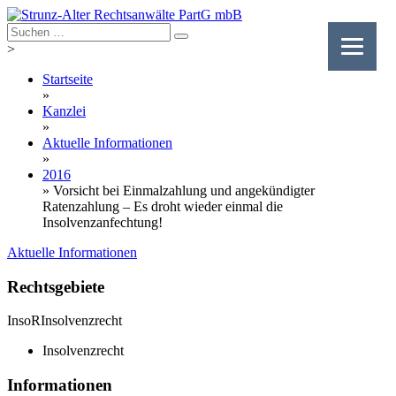
Skip
to
content
>
Startseite
»
Kanzlei
»
Aktuelle Informationen
»
2016
»
Vorsicht bei Einmalzahlung und angekündigter
Ratenzahlung – Es droht wieder einmal die
Insolvenzanfechtung!
Aktuelle Informationen
Rechtsgebiete
InsoR
Insolvenzrecht
Insolvenzrecht
Informationen