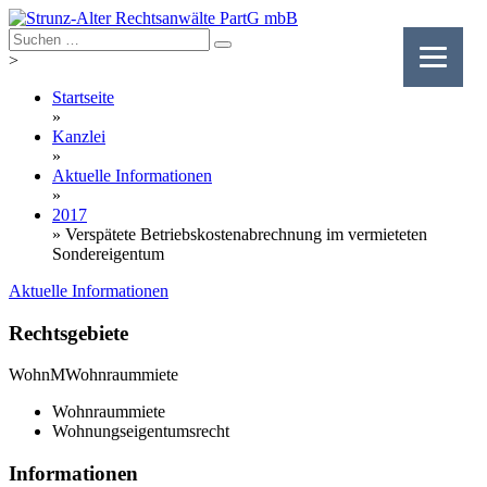
Skip
to
content
>
Startseite
»
Kanzlei
»
Aktuelle Informationen
»
2017
»
Verspätete Betriebskostenabrechnung im vermieteten
Sondereigentum
Aktuelle Informationen
Rechtsgebiete
WohnM
Wohnraummiete
Wohnraummiete
Wohnungseigentumsrecht
Informationen