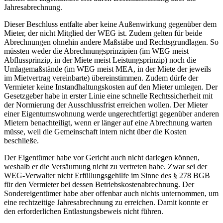
Jahresabrechnung.
Dieser Beschluss entfalte aber keine Außenwirkung gegenüber dem
Mieter, der nicht Mitglied der WEG ist. Zudem gelten für beide
Abrechnungen ohnehin andere Maßstäbe und Rechtsgrundlagen. So
müssten weder die Abrechnungsprinzipien (im WEG meist
Abflussprinzip, in der Miete meist Leistungsprinzip) noch die
Umlagemaßstände (im WEG meist MEA, in der Miete der jeweils
im Mietvertrag vereinbarte) übereinstimmen. Zudem dürfe der
Vermieter keine Instandhaltungskosten auf den Mieter umlegen. Der
Gesetzgeber habe in erster Linie eine schnelle Rechtssicherheit mit
der Normierung der Ausschlussfrist erreichen wollen. Der Mieter
einer Eigentumswohnung werde ungerechtfertigt gegenüber anderen
Mietern benachteiligt, wenn er länger auf eine Abrechnung warten
müsse, weil die Gemeinschaft intern nicht über die Kosten
beschließe.
Der Eigentümer habe vor Gericht auch nicht darlegen können,
weshalb er die Versäumung nicht zu vertreten habe. Zwar sei der
WEG-Verwalter nicht Erfüllungsgehilfe im Sinne des § 278 BGB
für den Vermieter bei dessen Betriebskostenabrechnung. Der
Sondereigentümer habe aber offenbar auch nichts unternommen, um
eine rechtzeitige Jahresabrechnung zu erreichen. Damit konnte er
den erforderlichen Entlastungsbeweis nicht führen.