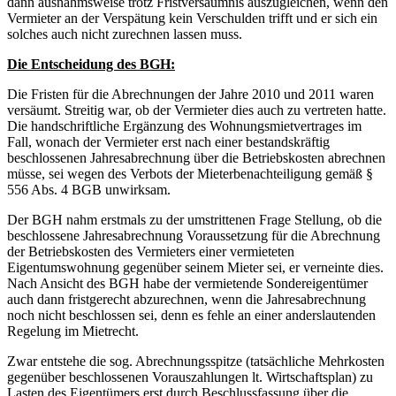
dann ausnahmsweise trotz Fristversäumnis auszugleichen, wenn den
Vermieter an der Verspätung kein Verschulden trifft und er sich ein
solches auch nicht zurechnen lassen muss.
Die Entscheidung des BGH:
Die Fristen für die Abrechnungen der Jahre 2010 und 2011 waren
versäumt. Streitig war, ob der Vermieter dies auch zu vertreten hatte.
Die handschriftliche Ergänzung des Wohnungsmietvertrages im
Fall, wonach der Vermieter erst nach einer bestandskräftig
beschlossenen Jahresabrechnung über die Betriebskosten abrechnen
müsse, sei wegen des Verbots der Mieterbenachteiligung gemäß §
556 Abs. 4 BGB unwirksam.
Der BGH nahm erstmals zu der umstrittenen Frage Stellung, ob die
beschlossene Jahresabrechnung Voraussetzung für die Abrechnung
der Betriebskosten des Vermieters einer vermieteten
Eigentumswohnung gegenüber seinem Mieter sei, er verneinte dies.
Nach Ansicht des BGH habe der vermietende Sondereigentümer
auch dann fristgerecht abzurechnen, wenn die Jahresabrechnung
noch nicht beschlossen sei, denn es fehle an einer anderslautenden
Regelung im Mietrecht.
Zwar entstehe die sog. Abrechnungsspitze (tatsächliche Mehrkosten
gegenüber beschlossenen Vorauszahlungen lt. Wirtschaftsplan) zu
Lasten des Eigentümers erst durch Beschlussfassung über die