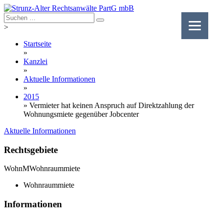
Skip
to
content
>
Startseite
»
Kanzlei
»
Aktuelle Informationen
»
2015
»
Vermieter hat keinen Anspruch auf Direktzahlung der
Wohnungsmiete gegenüber Jobcenter
Aktuelle Informationen
Rechtsgebiete
WohnM
Wohnraummiete
Wohnraummiete
Informationen