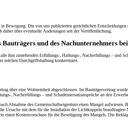
ig in Bewegung. Die von uns publizierten gerichtlichen Entscheidung
h daher über eventuelle Änderungen seit der Veröffentlichung.
s Bauträgers und des Nachunternehmers be
 alle ihm zustehenden Erfüllungs-, Haftungs-, Nacherfüllungs – und Sc
 solchen Durchgriffshaftung konkretisiert.
trag über eine Wohneinheit abgeschlossen. Im Bauträgervertrag wurde 
aftungs-, Nacherfüllungs – und Schadensersatzansprüche an den Erwerber
he nach Abnahme des Gemeinschaftseigentum einen Mangel aufwiesen. B
die Ursache mit dem für die Installation der Lichtkuppeln beauftragte
rin einen Kostenvorschuss für die Beseitigung des Mangels. Die Beklagt