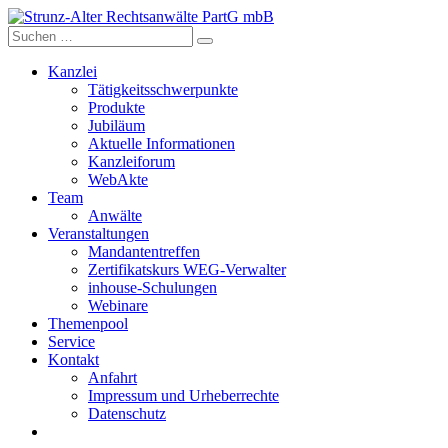
Skip
to
content
Kanzlei
Tätigkeitsschwerpunkte
Produkte
Jubiläum
Aktuelle Informationen
Kanzleiforum
WebAkte
Team
Anwälte
Veranstaltungen
Mandantentreffen
Zertifikatskurs WEG-Verwalter
inhouse-Schulungen
Webinare
Themenpool
Service
Kontakt
Anfahrt
Impressum und Urheberrechte
Datenschutz