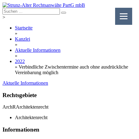
Skip
to
content
>
Startseite
»
Kanzlei
»
Aktuelle Informationen
»
2022
»
Verbindliche Zwischentermine auch ohne ausdrückliche
Vereinbarung möglich
Aktuelle Informationen
Rechtsgebiete
ArchR
Architektenrecht
Architektenrecht
Informationen