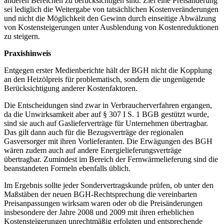
anderen Bereichen zu berücksichtigen sind. Ziel eine Preisänderung
sei lediglich die Weitergabe von tatsächlichen Kostenveränderungen
und nicht die Möglichkeit den Gewinn durch einseitige Abwälzung
von Kostensteigerungen unter Ausblendung von Kostenreduktionen
zu steigern.
Praxishinweis
Entgegen erster Medienberichte hält der BGH nicht die Kopplung
an den Heizölpreis für problematisch, sondern die ungenügende
Berücksichtigung anderer Kostenfaktoren.
Die Entscheidungen sind zwar in Verbraucherverfahren ergangen,
da die Unwirksamkeit aber auf § 307 I S. 1 BGB gestützt wurde,
sind sie auch auf Gaslieferverträge für Unternehmen übertragbar.
Das gilt dann auch für die Bezugsverträge der regionalen
Gasversorger mit ihren Vorlieferanten. Die Erwägungen des BGH
wären zudem auch auf andere Energielieferungsverträge
übertragbar. Zumindest im Bereich der Fernwärmelieferung sind die
beanstandeten Formeln ebenfalls üblich.
Im Ergebnis sollte jeder Sondervertragskunde prüfen, ob unter den
Maßstäben der neuen BGH-Rechtsprechung die vereinbarten
Preisanpassungen wirksam waren oder ob die Preisänderungen
insbesondere der Jahre 2008 und 2009 mit ihren erheblichen
Kostensteigerungen unrechtmäßig erfolgten und entsprechende