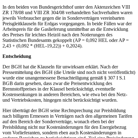
In den beiden von Bundesgerichthof unter den Aktenzeichen VIII
ZR 178/08 und VIII ZR 304/08 verhandelten Sachverhalten waren
jeweils Verbraucher gegen die in Sonderverträgen vereinbarten
Preisgleitklauseln für Erdgas vorgegangen. In beide Fällen war der
Arbeitspreis für die Gaslieferung unmittelbar an die Entwicklung
des Preises für leichtes Heizöl nach den Notierungen des
Statistischen Bundesamts gekoppelt (AP = 0,092 HEL oder AP =
2,43 + (0,092 * (HEL-19,22)) + 0,2024).
Entscheidung
Der BGH hat die Klauseln für unwirksam erklärt. Nach der
Pressemittelung des BGH (die Urteile sind noch nicht veröffentlicht)
wurde eine unangemessene Benachteiligung gemäß § 307 I S.1
BGB darin gesehen, dass zwar die Preisentwicklung des
Brennstoffpreises in der Klausel berücksichtigt, eventuelle
Kostensenkungen in anderen Bereichen, wie etwa bei den Netz-
und Vertriebskosten, hingegen nicht berücksichtigt wurden.
Hier überträgt der BGH seine Rechtsprechung zur Preisbildung
nach billigem Ermessen in Verträgen nach den allgemeinen Tarifen
auf den Bereich der Sonderverträge, wonach eben bei der
Preisbildung nicht nur Kostenänderungen für den Energiebezug
vom Vorlieferanten, sondern eben auch Kostenänderungen in