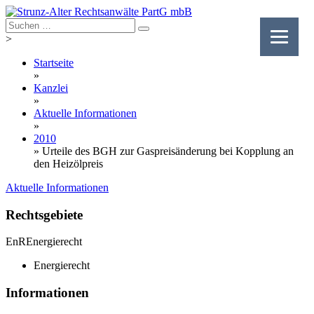
Skip
to
content
>
Startseite
»
Kanzlei
»
Aktuelle Informationen
»
2010
»
Urteile des BGH zur Gaspreisänderung bei Kopplung an
den Heizölpreis
Aktuelle Informationen
Rechtsgebiete
EnR
Energierecht
Energierecht
Informationen