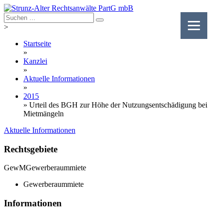
Skip
to
content
>
Startseite
»
Kanzlei
»
Aktuelle Informationen
»
2015
»
Urteil des BGH zur Höhe der Nutzungsentschädigung bei
Mietmängeln
Aktuelle Informationen
Rechtsgebiete
GewM
Gewerberaummiete
Gewerberaummiete
Informationen