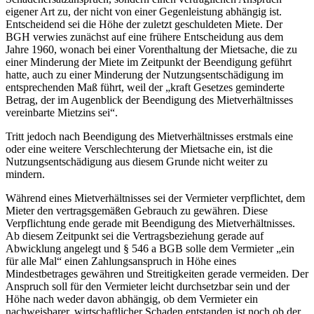
eigener Art zu, der nicht von einer Gegenleistung abhängig ist.
Entscheidend sei die Höhe der zuletzt geschuldeten Miete. Der
BGH verwies zunächst auf eine frühere Entscheidung aus dem
Jahre 1960, wonach bei einer Vorenthaltung der Mietsache, die zu
einer Minderung der Miete im Zeitpunkt der Beendigung geführt
hatte, auch zu einer Minderung der Nutzungsentschädigung im
entsprechenden Maß führt, weil der „kraft Gesetzes geminderte
Betrag, der im Augenblick der Beendigung des Mietverhältnisses
vereinbarte Mietzins sei“.
Tritt jedoch nach Beendigung des Mietverhältnisses erstmals eine
oder eine weitere Verschlechterung der Mietsache ein, ist die
Nutzungsentschädigung aus diesem Grunde nicht weiter zu
mindern.
Während eines Mietverhältnisses sei der Vermieter verpflichtet, dem
Mieter den vertragsgemäßen Gebrauch zu gewähren. Diese
Verpflichtung ende gerade mit Beendigung des Mietverhältnisses.
Ab diesem Zeitpunkt sei die Vertragsbeziehung gerade auf
Abwicklung angelegt und § 546 a BGB solle dem Vermieter „ein
für alle Mal“ einen Zahlungsanspruch in Höhe eines
Mindestbetrages gewähren und Streitigkeiten gerade vermeiden. Der
Anspruch soll für den Vermieter leicht durchsetzbar sein und der
Höhe nach weder davon abhängig, ob dem Vermieter ein
nachweisbarer, wirtschaftlicher Schaden entstanden ist noch ob der