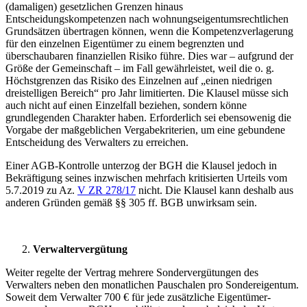
(damaligen) gesetzlichen Grenzen hinaus
Entscheidungskompetenzen nach wohnungseigentumsrechtlichen
Grundsätzen übertragen können, wenn die Kompetenzverlagerung
für den einzelnen Eigentümer zu einem begrenzten und
überschaubaren finanziellen Risiko führe. Dies war – aufgrund der
Größe der Gemeinschaft – im Fall gewährleistet, weil die o. g.
Höchstgrenzen das Risiko des Einzelnen auf „einen niedrigen
dreistelligen Bereich“ pro Jahr limitierten. Die Klausel müsse sich
auch nicht auf einen Einzelfall beziehen, sondern könne
grundlegenden Charakter haben. Erforderlich sei ebensowenig die
Vorgabe der maßgeblichen Vergabekriterien, um eine gebundene
Entscheidung des Verwalters zu erreichen.
Einer AGB-Kontrolle unterzog der BGH die Klausel jedoch in
Bekräftigung seines inzwischen mehrfach kritisierten Urteils vom
5.7.2019 zu Az.
V ZR 278/17
nicht. Die Klausel kann deshalb aus
anderen Gründen gemäß §§ 305 ff. BGB unwirksam sein.
Verwaltervergütung
Weiter regelte der Vertrag mehrere Sondervergütungen des
Verwalters neben den monatlichen Pauschalen pro Sondereigentum.
Soweit dem Verwalter 700 € für jede zusätzliche Eigentümer-