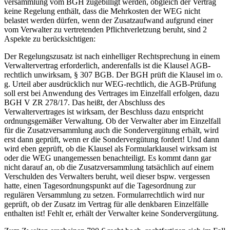
versammlung vom BGH zugebilligt werden, obgleich der Vertrag
keine Regelung enthält, dass die Mehrkosten der WEG nicht
belastet werden dürfen, wenn der Zusatzaufwand aufgrund einer
vom Verwalter zu vertretenden Pflichtverletzung beruht, sind 2
Aspekte zu berücksichtigen:
Der Regelungszusatz ist nach einhelliger Rechtsprechung in einem
Verwaltervertrag erforderlich, anderenfalls ist die Klausel AGB-
rechtlich unwirksam, § 307 BGB. Der BGH prüft die Klausel im o.
g. Urteil aber ausdrücklich nur WEG-rechtlich, die AGB-Prüfung
soll erst bei Anwendung des Vertrages im Einzelfall erfolgen, dazu
BGH V ZR 278/17. Das heißt, der Abschluss des
Verwaltervertrages ist wirksam, der Beschluss dazu entspricht
ordnungsgemäßer Verwaltung. Ob der Verwalter aber im Einzelfall
für die Zusatzversammlung auch die Sondervergütung erhält, wird
erst dann geprüft, wenn er die Sondervergütung fordert! Und dann
wird eben geprüft, ob die Klausel als Formularklausel wirksam ist
oder die WEG unangemessen benachteiligt. Es kommt dann gar
nicht darauf an, ob die Zusatzversammlung tatsächlich auf einem
Verschulden des Verwalters beruht, weil dieser bspw. vergessen
hatte, einen Tagesordnungspunkt auf die Tagesordnung zur
regulären Versammlung zu setzen. Formularrechtlich wird nur
geprüft, ob der Zusatz im Vertrag für alle denkbaren Einzelfälle
enthalten ist! Fehlt er, erhält der Verwalter keine Sondervergütung.