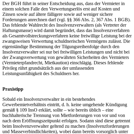
Der BGH führt in seiner Entscheidung aus, dass der Vermieter in
einem solchen Falle den Verwertungserlös erst auf Kosten und
Zinsen sowie auf ältere fälligere sowie auf weniger sichere
Forderungen anrechnen darf (vgl. §§ 366 Abs. 2, 367 Abs. 1 BGB).
Das fehlende Wahlrecht des Insolvenzverwalters (als Vertreter der
Haftungsmasse) wird damit begründet, dass das Insolvenzverfahren
als Gesamtvollstreckungsverfahren keine freiwillige Leistung bei der
zwangsweisen Verwertung schuldnerischen Vermögens zulässt. Die
eigenständige Bestimmung der Tilgungsreihenfolge durch den
Insolvenzverwalter sei nur bei freiwilligen Leistungen und nicht bei
der Zwangsverwertung von gewährten Sicherheiten des Vermieters
(Vermieterpfandrecht, Mietkaution) einschlägig. Dieses fehlende
Privileg rührt grundsätzlich aus der umfassenden
Leistungsunfähigkeit des Schuldners her.
Praxistipp
Sobald ein Insolvenzverwalter in ein bestehendes
Gewerbemietverhältnis eintritt, d. h. keine umgehende Kündigung
gemäß § 109 InsO erklärt, sollte – wie bereits üblich – eine
buchhalterische Trennung von Mietforderungen von vor und von
nach dem Eröffnungszeitpunkt erfolgen. Sodann sind diese getrennt
beim Insolvenzverwalter geltend zu machen (Insolvenzforderungen
und Masseverbindlichkeiten), wobei dann bereits vorsorglich unter