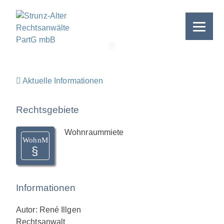
Skip
to
content
>
Aktuelle Informationen
Rechtsgebiete
Wohnraummiete
WohnM
Informationen
Autor: René Illgen
Rechtsanwalt