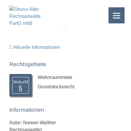
Skip
to
content
>
Aktuelle Informationen
Rechtsgebiete
Wohnraummiete
WohnM
Grundstücksrecht
Informationen
Autor: Noreen Walther
Rechtsanwältin