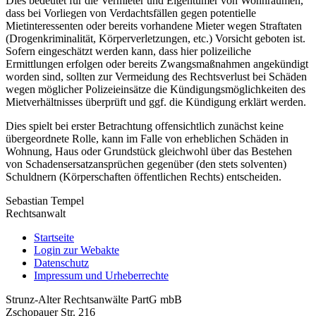
Dies bedeutet für die Vermieter und Eigentümer von Wohnräumen,
dass bei Vorliegen von Verdachtsfällen gegen potentielle
Mietinteressenten oder bereits vorhandene Mieter wegen Straftaten
(Drogenkriminalität, Körperverletzungen, etc.) Vorsicht geboten ist.
Sofern eingeschätzt werden kann, dass hier polizeiliche
Ermittlungen erfolgen oder bereits Zwangsmaßnahmen angekündigt
worden sind, sollten zur Vermeidung des Rechtsverlust bei Schäden
wegen möglicher Polizeieinsätze die Kündigungsmöglichkeiten des
Mietverhältnisses überprüft und ggf. die Kündigung erklärt werden.
Dies spielt bei erster Betrachtung offensichtlich zunächst keine
übergeordnete Rolle, kann im Falle von erheblichen Schäden in
Wohnung, Haus oder Grundstück gleichwohl über das Bestehen
von Schadensersatzansprüchen gegenüber (den stets solventen)
Schuldnern (Körperschaften öffentlichen Rechts) entscheiden.
Sebastian Tempel
Rechtsanwalt
Startseite
Login zur Webakte
Datenschutz
Impressum und Urheberrechte
Strunz-Alter Rechtsanwälte PartG mbB
Zschopauer Str. 216