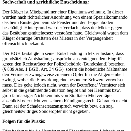
Sachverhalt und gerichtliche Entscheidung:
Der Kläger ist Miteigentümer einer Eigentumswohnung. In dieser
wurden nach richterlicher Anordnung von einem Spezialkommando
das beim Einsteigen benutzte Fenster und der Teppichboden
beschädigt. Hintergrund war der Verdacht, dass der Mieter gegen
das Betäubungsmittelgesetz verstoßen hatte. Gleichwohl waren dem
Kläger derartige Straftaten des Mieters in der Vergangenheit
offensichtlich bekannt.
Der BGH bestätigte in seiner Entscheidung in letzter Instanz, dass
grundsätzlich Amtshaftungsansprüche aus enteignendem Eingriff
gegen den Rechtsträger der Polizeibehörde (Bundesland) bestehen
(§ 839 Abs. 1 BGB, Art. 34 GG), sofern die hoheitliche Maßnahme
den Vermieter zwangsweise zu einem Opfer für die Allgemeinheit
zwingt, wobei die Einwirkung eine besondere Schwere vorweisen
muss. Dies gelte jedoch nicht, wenn der Betroffene/ Vermieter sich
selbst in die gefährdende Situation begibt und bei Kenntnis bzw.
grob fahrlässiger Nichtkenntnis von Straftaten Mietverträge
abschließt oder nicht von seinem Kündigungsrecht Gebrauch macht.
Dann sei der Schadensersatzanspruch verwirkt bzw. ein sog.
gleichheitswidriges Sonderopfer nicht gegeben.
Folgen für die Praxis: