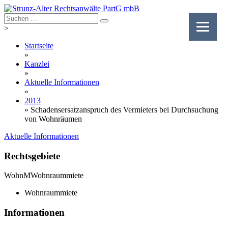
Skip
to
content
>
Startseite
»
Kanzlei
»
Aktuelle Informationen
»
2013
»
Schadensersatzanspruch des Vermieters bei Durchsuchung
von Wohnräumen
Aktuelle Informationen
Rechtsgebiete
WohnM
Wohnraummiete
Wohnraummiete
Informationen